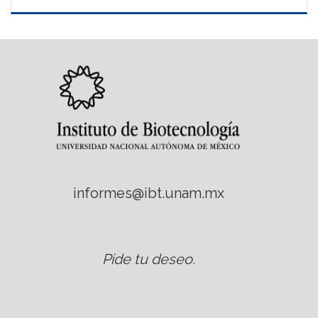
informes@ibt.unam.mx
Pide tu deseo
.