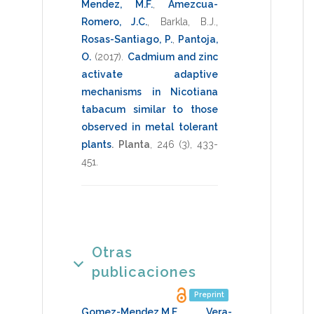
Mendez, M.F.
,
Amezcua-
Romero, J.C.
,
Barkla, B.J.
,
Rosas-Santiago, P.
,
Pantoja,
O.
(2017)
.
Cadmium and zinc
activate adaptive
mechanisms in Nicotiana
tabacum similar to those
observed in metal tolerant
plants
.
Planta
,
246
(3),
433-
451
.
Otras
publicaciones
Preprint
Gomez-Mendez,M.F.
,
Vera-