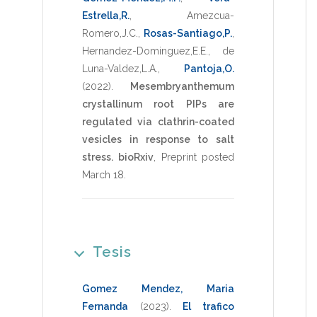
Estrella,R.
,
Amezcua-
Romero,J.C.
,
Rosas-Santiago,P.
,
Hernandez-Dominguez,E.E.
,
de
Luna-Valdez,L.A.
,
Pantoja,O.
(2022)
.
Mesembryanthemum
crystallinum root PIPs are
regulated via clathrin-coated
vesicles in response to salt
stress.
bioRxiv
,
Preprint posted
March 18
.
Tesis
Gomez Mendez, Maria
Fernanda
(2023)
.
El trafico