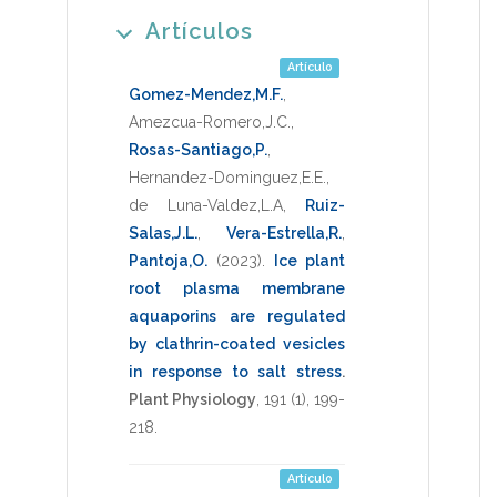
Artículos
Artículo
Gomez-Mendez,M.F.
,
Amezcua-Romero,J.C.
,
Rosas-Santiago,P.
,
Hernandez-Dominguez,E.E.
,
de Luna-Valdez,L.A
,
Ruiz-
Salas,J.L.
,
Vera-Estrella,R.
,
Pantoja,O.
(2023)
.
Ice plant
root plasma membrane
aquaporins are regulated
by clathrin-coated vesicles
in response to salt stress
.
Plant Physiology
,
191
(1),
199-
218
.
Artículo