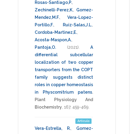
Rosas-Santiago,P.
,
Zechinelli-Perez,K.
,
Gomez-
Mendez,M.F.
,
Vera-Lopez-
Portillo,F.
,
Ruiz-Salas,J.L.
,
Cordoba-Martinez,E.
,
Acosta-Maspon,A.
,
Pantoja,O.
(2021)
.
A
differential subcellular
localization of two copper
transporters from the COPT
family suggests distinct
roles in copper homeostasis
in Physcomitrium patens
.
Plant Physiology And
Biochemistry
,
167
,
459-469
.
Artículo
Vera-Estrella, R.
,
Gomez-