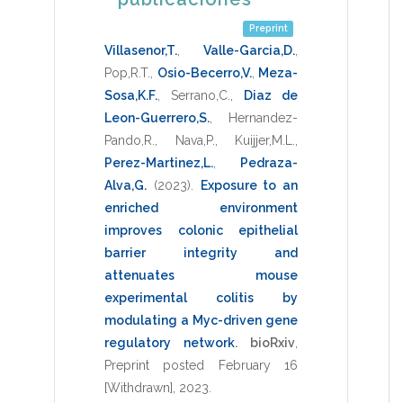
Preprint
Villasenor,T.
,
Valle-Garcia,D.
,
Pop,R.T.
,
Osio-Becerro,V.
,
Meza-
Sosa,K.F.
,
Serrano,C.
,
Diaz de
Leon-Guerrero,S.
,
Hernandez-
Pando,R.
,
Nava,P.
,
Kuijjer,M.L.
,
Perez-Martinez,L.
,
Pedraza-
Alva,G.
(2023)
.
Exposure to an
enriched environment
improves colonic epithelial
barrier integrity and
attenuates mouse
experimental colitis by
modulating a Myc-driven gene
regulatory network
.
bioRxiv
,
Preprint posted February 16
[Withdrawn]
,
2023
.