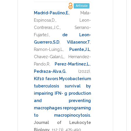
Artículo
Madrid-Paulino,E.
,
Mata-
Espinosa,D.
,
Leon-
Contreras,J.C.
,
Serrano-
Fujarte,I.
,
de Leon-
Guerrero,S.D
,
Villasenor,T
,
Ramon-Luing,L
,
Puente,J.L
,
Chavez-Galan,L
,
Hernandez-
Pando,R
,
Perez-Martinez,L.
,
Pedraza-Alva,G.
(2022)
.
Klf10 favors Mycobacterium
tuberculosis survival by
impairing IFN- g production
and preventing
macrophages reprograming
to macropinocytosis
.
Journal of Leukocyte
Biology
,
112
(3),
475-490
.