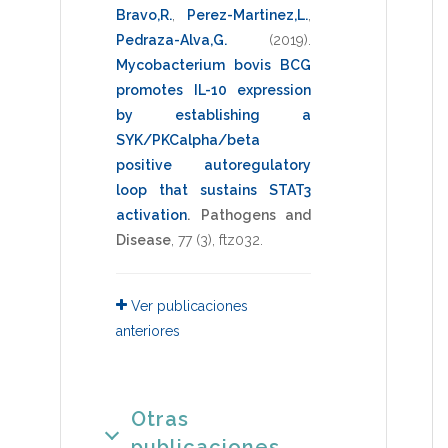
Bravo,R.
,
Perez-Martinez,L.
,
Pedraza-Alva,G.
(2019)
.
Mycobacterium bovis BCG
promotes IL-10 expression
by establishing a
SYK/PKCalpha/beta
positive autoregulatory
loop that sustains STAT3
activation
.
Pathogens and
Disease
,
77
(3),
ftz032
.
Ver publicaciones
anteriores
Otras
publicaciones