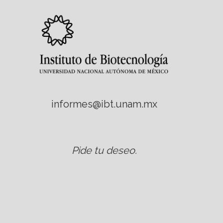
informes@ibt.unam.mx
Pide tu deseo
.