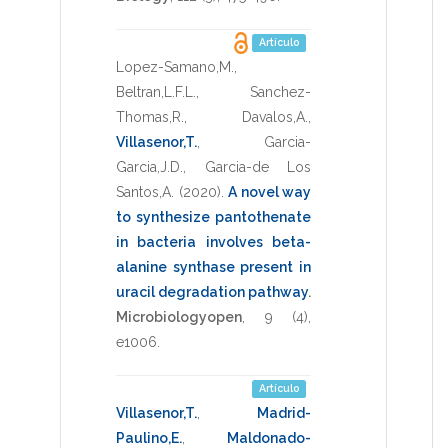
Artículo
Lopez-Samano,M.
,
Beltran,L.F.L.
,
Sanchez-
Thomas,R.
,
Davalos,A.
,
Villasenor,T.
,
Garcia-
Garcia,J.D.
,
Garcia-de Los
Santos,A.
(2020)
.
A novel way
to synthesize pantothenate
in bacteria involves beta-
alanine synthase present in
uracil degradation pathway
.
Microbiologyopen
,
9
(4),
e1006
.
Artículo
Villasenor,T.
,
Madrid-
Paulino,E.
,
Maldonado-