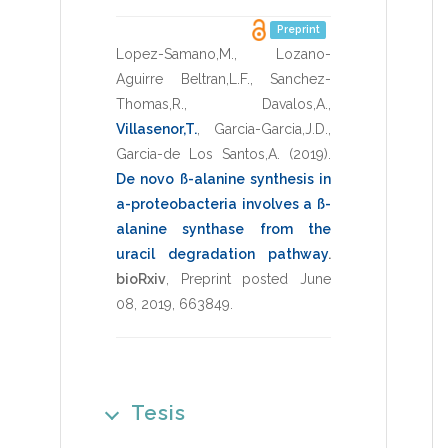
Preprint
Lopez-Samano,M.
,
Lozano-
Aguirre Beltran,L.F.
,
Sanchez-
Thomas,R.
,
Davalos,A.
,
Villasenor,T.
,
Garcia-Garcia,J.D.
,
Garcia-de Los Santos,A.
(2019)
.
De novo ß-alanine synthesis in
a-proteobacteria involves a ß-
alanine synthase from the
uracil degradation pathway
.
bioRxiv
,
Preprint posted June
08, 2019
,
663849
.
Tesis