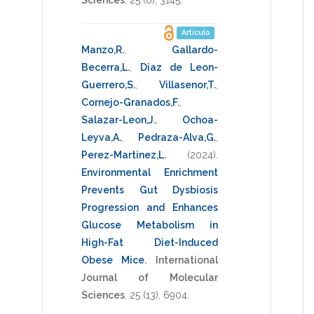
Artículo
Manzo,R.
,
Gallardo-
Becerra,L.
,
Diaz de Leon-
Guerrero,S.
,
Villasenor,T.
,
Cornejo-Granados,F.
,
Salazar-Leon,J.
,
Ochoa-
Leyva,A.
,
Pedraza-Alva,G.
,
Perez-Martinez,L.
(2024)
.
Environmental Enrichment
Prevents Gut Dysbiosis
Progression and Enhances
Glucose Metabolism in
High-Fat Diet-Induced
Obese Mice
.
International
Journal of Molecular
Sciences
,
25
(13),
6904
.