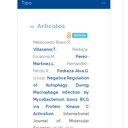
Tipo
Artículos
Artículo
Maldonado-Bravo,R.
,
Villasenor,T.
,
Pedraza-
Escalona,M.
,
Perez-
Martinez,L.
,
Hernandez-
Pando,R.
,
Pedraza-Alva,G.
(2024)
.
Negative Regulation
of Autophagy During
Macrophage Infection by
Mycobacterium bovis BCG
via Protein Kinase C
Activation
.
International
Journal of Molecular
Sciences
,
25
(6),
3145
.