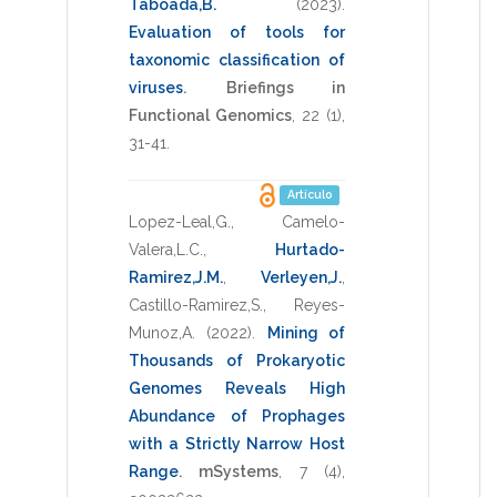
Taboada,B.
(2023)
.
Evaluation of tools for
taxonomic classification of
viruses
.
Briefings in
Functional Genomics
,
22
(1),
31-41
.
Artículo
Lopez-Leal,G.
,
Camelo-
Valera,L.C.
,
Hurtado-
Ramirez,J.M.
,
Verleyen,J.
,
Castillo-Ramirez,S.
,
Reyes-
Munoz,A.
(2022)
.
Mining of
Thousands of Prokaryotic
Genomes Reveals High
Abundance of Prophages
with a Strictly Narrow Host
Range
.
mSystems
,
7
(4),