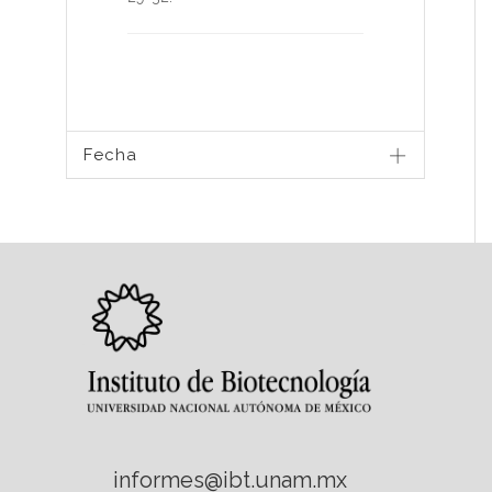
Fecha
informes@ibt.unam.mx