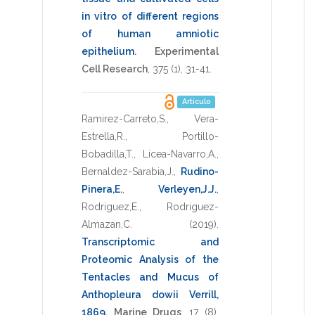
in vitro of different regions
of human amniotic
epithelium
.
Experimental
Cell Research
,
375
(1),
31-41
.
Artículo
Ramirez-Carreto,S.
,
Vera-
Estrella,R.
,
Portillo-
Bobadilla,T.
,
Licea-Navarro,A.
,
Bernaldez-Sarabia,J.
,
Rudino-
Pinera,E.
,
Verleyen,J.J.
,
Rodriguez,E.
,
Rodriguez-
Almazan,C.
(2019)
.
Transcriptomic and
Proteomic Analysis of the
Tentacles and Mucus of
Anthopleura dowii Verrill,
1869
.
Marine Drugs
,
17
(8),