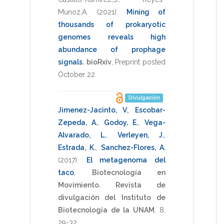
Munoz,A.
(2021)
.
Mining of
thousands of prokaryotic
genomes reveals high
abundance of prophage
signals
.
bioRxiv
,
Preprint posted
October 22
.
Divulgación
Jimenez-Jacinto, V.
,
Escobar-
Zepeda, A.
,
Godoy, E.
,
Vega-
Alvarado, L.
,
Verleyen, J.
,
Estrada, K.
,
Sanchez-Flores, A.
(2017)
.
El metagenoma del
taco
.
Biotecnología en
Movimiento. Revista de
divulgación del Instituto de
Biotecnología de la UNAM
,
8
,
29-32
.