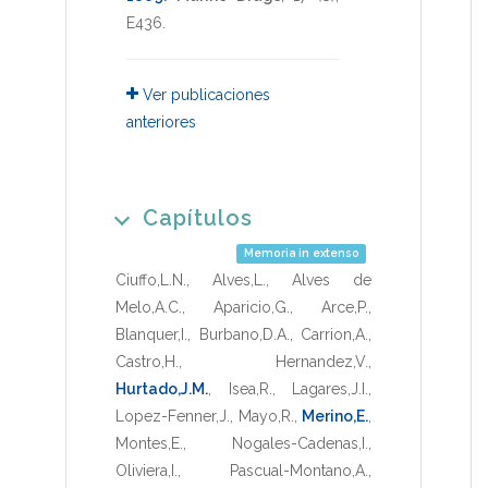
E436
.
Ver publicaciones
anteriores
Capítulos
Memoria in extenso
Ciuffo,L.N.
,
Alves,L.
,
Alves de
Melo,A.C.
,
Aparicio,G.
,
Arce,P.
,
Blanquer,I.
,
Burbano,D.A.
,
Carrion,A.
,
Castro,H.
,
Hernandez,V.
,
Hurtado,J.M.
,
Isea,R.
,
Lagares,J.I.
,
Lopez-Fenner,J.
,
Mayo,R.
,
Merino,E.
,
Montes,E.
,
Nogales-Cadenas,I.
,
Oliviera,I.
,
Pascual-Montano,A.
,