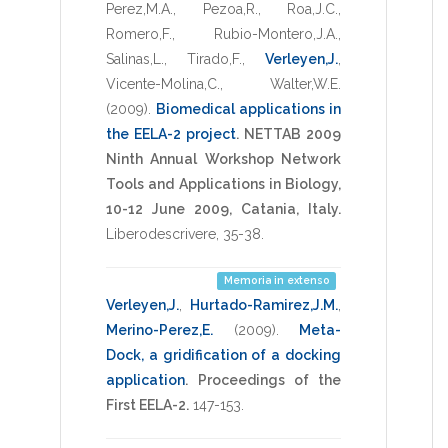
Perez,M.A.
,
Pezoa,R.
,
Roa,J.C.
,
Romero,F.
,
Rubio-Montero,J.A.
,
Salinas,L.
,
Tirado,F.
,
Verleyen,J.
,
Vicente-Molina,C.
,
Walter,W.E.
(2009)
.
Biomedical applications in
the EELA-2 project
.
NETTAB 2009
Ninth Annual Workshop Network
Tools and Applications in Biology,
10-12 June 2009, Catania, Italy.
Liberodescrivere
,
35-38
.
Memoria in extenso
Verleyen,J.
,
Hurtado-Ramirez,J.M.
,
Merino-Perez,E.
(2009)
.
Meta-
Dock, a gridification of a docking
application
.
Proceedings of the
First EELA-2.
147-153
.