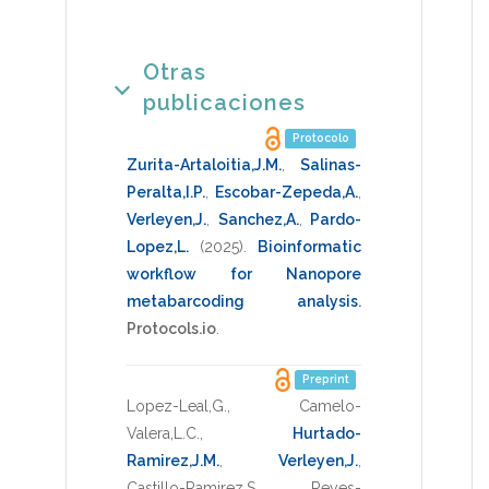
Otras
publicaciones
Protocolo
Zurita-Artaloitia,J.M.
,
Salinas-
Peralta,I.P.
,
Escobar-Zepeda,A.
,
Verleyen,J.
,
Sanchez,A.
,
Pardo-
Lopez,L.
(2025)
.
Bioinformatic
workflow for Nanopore
metabarcoding analysis
.
Protocols.io
.
Preprint
Lopez-Leal,G.
,
Camelo-
Valera,L.C.
,
Hurtado-
Ramirez,J.M.
,
Verleyen,J.
,
Castillo-Ramirez,S.
,
Reyes-