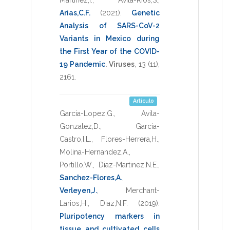
Arias,C.F.
(2021)
.
Genetic
Analysis of SARS-CoV-2
Variants in Mexico during
the First Year of the COVID-
19 Pandemic
.
Viruses
,
13
(11),
2161
.
Artículo
Garcia-Lopez,G.
,
Avila-
Gonzalez,D.
,
Garcia-
Castro,I.L.
,
Flores-Herrera,H.
,
Molina-Hernandez,A.
,
Portillo,W.
,
Diaz-Martinez,N.E.
,
Sanchez-Flores,A.
,
Verleyen,J.
,
Merchant-
Larios,H.
,
Diaz,N.F.
(2019)
.
Pluripotency markers in
tissue and cultivated cells