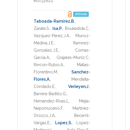
e0032622
.
Artículo
Taboada-Ramirez,B.
,
Zarate,S.
,
Isa,P.
,
Boukadida,C.
,
Vazquez-Perez,J.A.
,
Munoz-
Medina,J.E.
,
Ramirez-
Gonzalez,J.E.
,
Comas-
Garcia,A.
,
Grajales-Muniz,C.
,
Rincon-Rubio,A.
,
Matias-
Florentino,M.
,
Sanchez-
Flores,A.
,
Mendieta-
Condado,E.
,
Verleyen,J.
,
Barrera-Badillo,G.
,
Hernandez-Rivas,L.
,
Mejia-
Nepomuceno,F.
,
Martinez-
Orozco,J.A.
,
Becerril-
Vargas,E.
,
Lopez,S.
,
Lopez-
Martinez,I.
,
Avila-Rios,S.
,