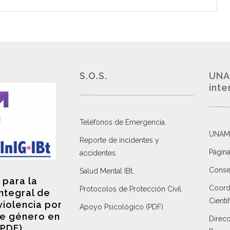
S.O.S.
UNA
inte
Teléfonos de Emergencia.
UNAM
Reporte de incidentes y
Página
accidentes
.
Consej
Salud Mental IBt
.
 para la
Coordi
Protocolos de Protección Civil
.
integral de
Científ
violencia por
Apoyo Psicológico (PDF)
.
e género en
Direc
(PDF)
.