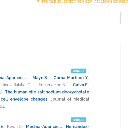
*
Indica publicación con otra institución de ads
artículo
na-Aparicio,L.
,
Mayo,S.
,
Gama-Martinez,Y.
,
rtinez-Batallar,G.
,
Encarnacion,S.
,
Calva,E.
,
2)
.
The human bile salt sodium deoxycholate
 cell envelope changes
.
Journal of Medical
61
.
Artículo
E.
,
Kwon,O.
,
Medina-Aparicio,L.
,
Hernandez-