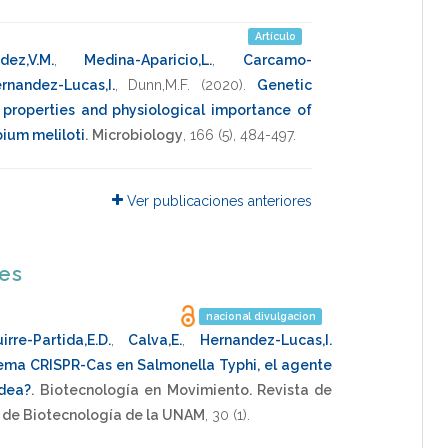
Artículo
dez,V.M.
,
Medina-Aparicio,L.
,
Carcamo-
rnandez-Lucas,I.
,
Dunn,M.F.
(2020)
.
Genetic
 properties and physiological importance of
ium meliloti
.
Microbiology
,
166
(5),
484-497
.
Ver publicaciones anteriores
nes
nacional divulgacion
irre-Partida,E.D.
,
Calva,E.
,
Hernandez-Lucas,I.
tema CRISPR-Cas en Salmonella Typhi, el agente
idea?
.
Biotecnología en Movimiento. Revista de
o de Biotecnología de la UNAM
,
30
(1).