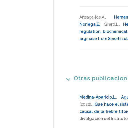
Arteaga-Ide,A.
,
Hernan
Noriega,E.
,
Girard,L.
,
He
regulation, biochemical
arginase from Sinorhizob
Otras publicacio
Medina-Aparicio,L.
,
Agu
(2022)
.
¡Que hace el sis
causal de la fiebre tifo
divulgación del Institut