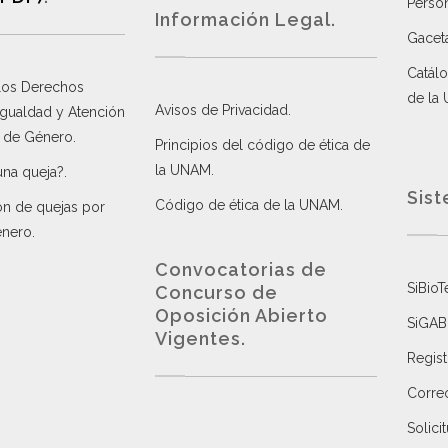
Perso
Información Legal.
Gacet
Catálo
 los Derechos
de la
Avisos de Privacidad
.
 Igualdad y Atención
a de Género
.
Principios del código de ética de
la UNAM
.
una queja?
.
Sist
Código de ética de la UNAM
.
ón de quejas por
énero
.
Convocatorias de
SiBioT
Concurso de
Oposición Abierto
SiGAB
Vigentes
.
Regist
Correo
Solici