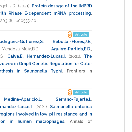
gellis,D.
(2021)
.
Protein dosage of the lldPRD
 with RNase E-dependent mRNA processing
.
203
(6),
e00555-20
.
Artículo
odriguez-Gutierrez,S.
,
Rebollar-Flores,J.E.
,
,
Mendoza-Mejia,B.D.
,
Aguirre-Partida,E.D.
,
S.
,
Calva,E.
,
Hernandez-Lucas,I.
(2021)
.
The
volved in OmpR Genetic Regulation for Outer
thesis in Salmonella Typhi
.
Frontiers in
Artículo
,
Medina-Aparicio,L.
,
Serrano-Fujarte,I.
,
rnandez-Lucas,I.
(2021)
.
Salmonella enterica
egions involved in low pH resistance and in
ation in human macrophages
.
Annals of