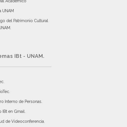
nal Académico
a UNAM
go del Patrimonio Cultural
 UNAM.
emas IBt - UNAM.
ec
.
ioTec.
ro Interno de Personas
.
 IBt en Gmail
.
tud de Videoconferencia.