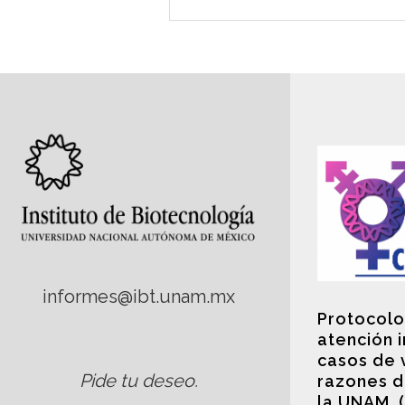
informes@ibt.unam.mx
Protocolo
atención 
casos de 
Pide tu deseo
.
razones d
la UNAM. 