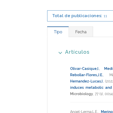
Total de publicaciones:
11
Tipo
Fecha
Artículos
Olivar-Casique,I.
,
Medi
Rebollar-Flores,J.E.
,
Ma
Hernandez-Lucas,I.
(202
induces metabolic and
Microbiology
,
77
(1),
0014
Angel-Lerma,L.E.
,
Merino,