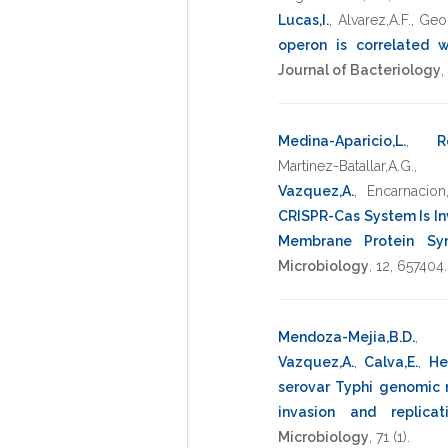
Lucas,I.
,
Alvarez,A.F.
,
Geor
operon is correlated
Journal of Bacteriology
,
Medina-Aparicio,L.
,
R
Martinez-Batallar,A.G.
Vazquez,A.
,
Encarnacion,
CRISPR-Cas System Is In
Membrane Protein Syn
Microbiology
,
12
,
657404
.
Mendoza-Mejia,B.D.
Vazquez,A.
,
Calva,E.
,
He
serovar Typhi genomic r
invasion and replic
Microbiology
,
71
(1).