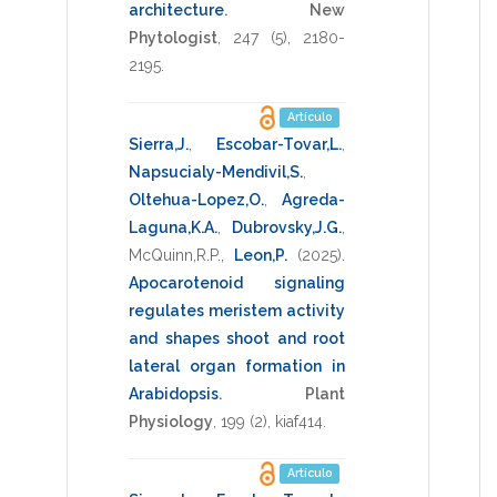
architecture
.
New
Phytologist
,
247
(5),
2180-
2195
.
Artículo
Sierra,J.
,
Escobar-Tovar,L.
,
Napsucialy-Mendivil,S.
,
Oltehua-Lopez,O.
,
Agreda-
Laguna,K.A.
,
Dubrovsky,J.G.
,
McQuinn,R.P.
,
Leon,P.
(2025)
.
Apocarotenoid signaling
regulates meristem activity
and shapes shoot and root
lateral organ formation in
Arabidopsis
.
Plant
Physiology
,
199
(2),
kiaf414
.
Artículo