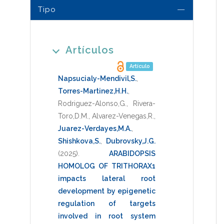
Tipo
Artículos
Artículo
Napsucialy-Mendivil,S.
,
Torres-Martinez,H.H.
,
Rodriguez-Alonso,G.
,
Rivera-
Toro,D.M.
,
Alvarez-Venegas,R.
,
Juarez-Verdayes,M.A.
,
Shishkova,S.
,
Dubrovsky,J.G.
(2025)
.
ARABIDOPSIS
HOMOLOG OF TRITHORAX1
impacts lateral root
development by epigenetic
regulation of targets
involved in root system