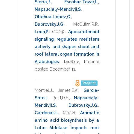
Sierra,J.
,
Escobar-Tovar,L.
,
Napsucialy-Mendivil,S.
,
Oltehua-Lopez,O.
,
Dubrovsky,J.G.
,
McQuinn,R.P.
,
Leon,P.
(2024)
.
Apocarotenoid
signaling regulates meristem
activity and shapes shoot and
root lateral organ formation in
Arabidopsis
.
bioRxiv
,
Preprint
posted December 11
.
Preprint
Montiel,J.
,
James,E.K.
,
Garcia-
Soto,I.
,
Reid,D.E.
,
Napsucialy-
Mendivil,S.
,
Dubrovsky,J.G.
,
Cardenas,L.
(2022)
.
Aromatic
amino acid biosynthesis by a
Lotus Aldolase impacts root