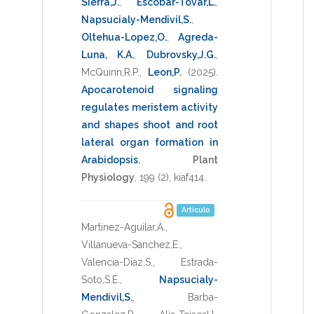
Sierra,J.
,
Escobar-Tovar,L.
,
Napsucialy-Mendivil,S.
,
Oltehua-Lopez,O.
,
Agreda-
Luna, K.A.
,
Dubrovsky,J.G.
,
McQuinn,R.P.
,
Leon,P.
(2025)
.
Apocarotenoid signaling
regulates meristem activity
and shapes shoot and root
lateral organ formation in
Arabidopsis
.
Plant
Physiology
,
199
(2),
kiaf414
.
Artículo
Martinez-Aguilar,A.
,
Villanueva-Sanchez,E.
,
Valencia-Diaz,S.
,
Estrada-
Soto,S.E.
,
Napsucialy-
Mendivil,S.
,
Barba-