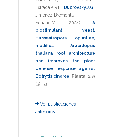
Estrada,K.R.F.
,
Dubrovsky,J.G.
,
Jimenez-Bremont,J.F
,
Serrano,M.
(2024)
.
A
biostimulant yeast,
Hanseniaspora opuntiae,
modifies Arabidopsis
thaliana root architecture
and improves the plant
defense response against
Botrytis cinerea
.
Planta
,
259
(3),
53
.
Ver publicaciones
anteriores