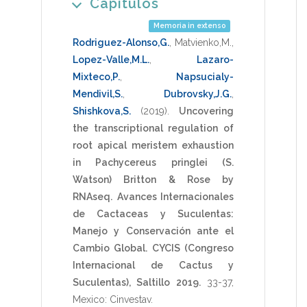
Capítulos
Memoria in extenso
Rodriguez-Alonso,G.
,
Matvienko,M.
,
Lopez-Valle,M.L.
,
Lazaro-
Mixteco,P.
,
Napsucialy-
Mendivil,S.
,
Dubrovsky,J.G.
,
Shishkova,S.
(2019)
.
Uncovering
the transcriptional regulation of
root apical meristem exhaustion
in Pachycereus pringlei (S.
Watson) Britton & Rose by
RNAseq.
Avances Internacionales
de Cactaceas y Suculentas:
Manejo y Conservación ante el
Cambio Global. CYCIS (Congreso
Internacional de Cactus y
Suculentas), Saltillo 2019.
33-37
,
Mexico: Cinvestav
.