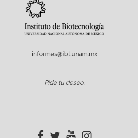
informes@ibt.unam.mx
Pide tu deseo
.