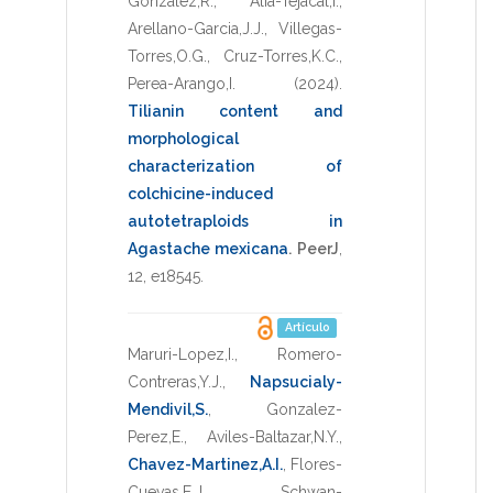
Gonzalez,R.
,
Alia-Tejacal,I.
,
Arellano-Garcia,J.J.
,
Villegas-
Torres,O.G.
,
Cruz-Torres,K.C.
,
Perea-Arango,I.
(2024)
.
Tilianin content and
morphological
characterization of
colchicine-induced
autotetraploids in
Agastache mexicana
.
PeerJ
,
12
,
e18545
.
Artículo
Maruri-Lopez,I.
,
Romero-
Contreras,Y.J.
,
Napsucialy-
Mendivil,S.
,
Gonzalez-
Perez,E.
,
Aviles-Baltazar,N.Y.
,
Chavez-Martinez,A.I.
,
Flores-
Cuevas,E.J.
,
Schwan-