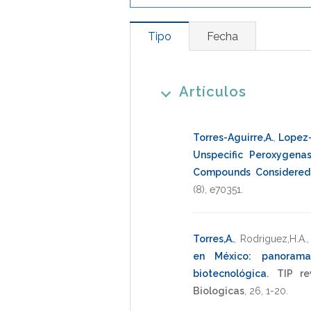
Tipo
Fecha
Artículos
Torres-Aguirre,A.
,
Lopez-
Unspecific Peroxygena
Compounds Considered
(8),
e70351
.
Torres,A.
,
Rodriguez,H.A.
en México: panorama
biotecnológica
.
TIP re
Biologicas
,
26
,
1-20
.