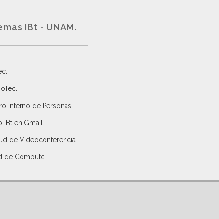
emas IBt - UNAM.
ec
.
ioTec.
ro Interno de Personas
.
 IBt en Gmail
.
tud de Videoconferencia.
d de Cómputo