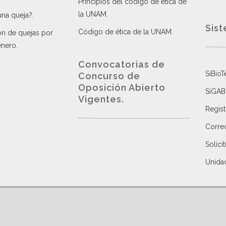
Principios del código de ética de
la UNAM
.
una queja?
.
Sist
Código de ética de la UNAM
.
ón de quejas por
énero
.
Convocatorias de
SiBioT
Concurso de
Oposición Abierto
SiGAB
Vigentes
.
Regist
Correo
Solici
Unida