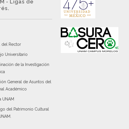
M - Ligas de
rés.
 del Rector
o Universitario
nación de la Investigación
ica
ción General de Asuntos del
nal Académico
a UNAM
go del Patrimonio Cultural
 UNAM.