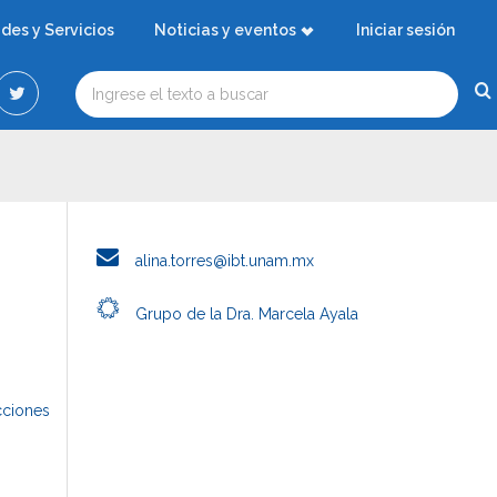
ades y Servicios
Noticias y eventos
Iniciar sesión
alina.torres@ibt.unam.mx
Grupo de la Dra. Marcela Ayala
cciones