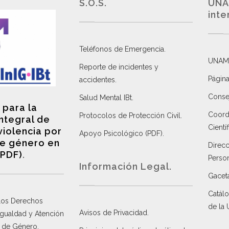
S.O.S.
UNA
inte
Teléfonos de Emergencia.
UNAM
Reporte de incidentes y
Página
accidentes
.
Consej
Salud Mental IBt
.
 para la
Coordi
Protocolos de Protección Civil
.
integral de
Científ
violencia por
Apoyo Psicológico (PDF)
.
e género en
Direc
(PDF)
.
Perso
Información Legal.
Gacet
Catálo
 los Derechos
de la
Avisos de Privacidad
.
 Igualdad y Atención
a de Género
.