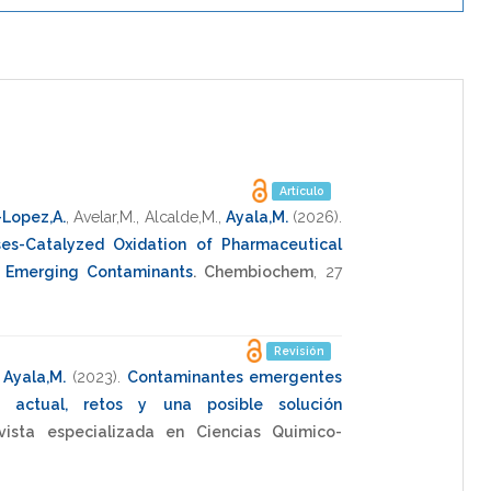
Artículo
Lopez,A.
,
Avelar,M.
,
Alcalde,M.
,
Ayala,M.
(2026)
.
ses-Catalyzed Oxidation of Pharmaceutical
 Emerging Contaminants
.
Chembiochem
,
27
Revisión
,
Ayala,M.
(2023)
.
Contaminantes emergentes
 actual, retos y una posible solución
vista especializada en Ciencias Quimico-