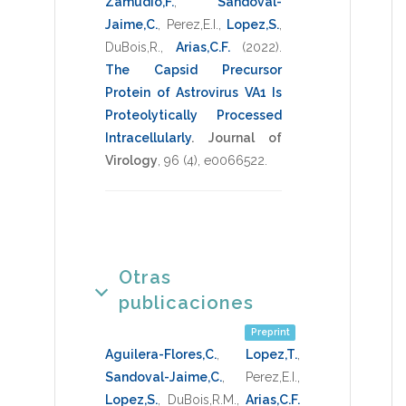
Zamudio,F.
,
Sandoval-
Jaime,C.
,
Perez,E.I.
,
Lopez,S.
,
DuBois,R.
,
Arias,C.F.
(2022)
.
The Capsid Precursor
Protein of Astrovirus VA1 Is
Proteolytically Processed
Intracellularly
.
Journal of
Virology
,
96
(4),
e0066522
.
Otras
publicaciones
Preprint
Aguilera-Flores,C.
,
Lopez,T.
,
Sandoval-Jaime,C.
,
Perez,E.I.
,
Lopez,S.
,
DuBois,R.M.
,
Arias,C.F.