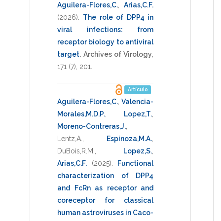
Aguilera-Flores,C.
,
Arias,C.F.
(2026)
.
The role of DPP4 in
viral infections: from
receptor biology to antiviral
target
.
Archives of Virology
,
171
(7),
201
.
Artículo
Aguilera-Flores,C.
,
Valencia-
Morales,M.D.P.
,
Lopez,T.
,
Moreno-Contreras,J.
,
Lentz,A.
,
Espinoza,M.A.
,
DuBois,R.M.
,
Lopez,S.
,
Arias,C.F.
(2025)
.
Functional
characterization of DPP4
and FcRn as receptor and
coreceptor for classical
human astroviruses in Caco-