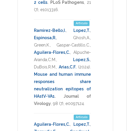
2 cells
.
PLoS Pathogens
,
21
(7),
e1013316
.
Artículo
Ramirez-Bello,I.
,
Lopez,T.
,
Espinosa,R.
,
Ghosh,A.
,
Green,K.
,
Gaspar-Castillo,C.
,
Aguilera-Flores,C.
,
Alpuche-
Aranda,C.M.
,
Lopez,S.
,
DuBois,R.M.
,
Arias,C.F.
(2024)
.
Mouse and human immune
responses share
neutralization epitopes of
HAstV-VA1
.
Journal of
Virology
,
98
(7),
e0097124
.
Artículo
Aguilera-Flores,C.
,
Lopez,T.
,