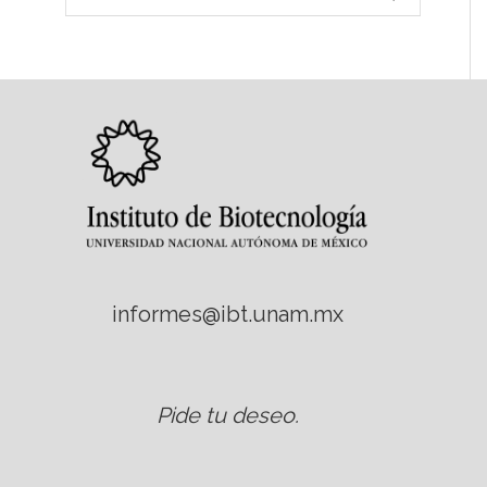
informes@ibt.unam.mx
Pide tu deseo
.