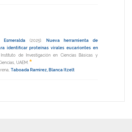
a Esmeralda
(2025)
.
Nueva herramienta de
para identificar proteínas virales eucariontes en
Instituto de Investigación en Ciencias Básicas y
*
iencias
,
UAEM
.
orena
,
Taboada Ramirez, Blanca Itzelt