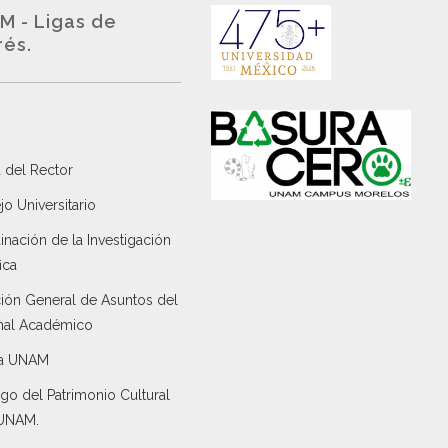
M - Ligas de
rés.
 del Rector
o Universitario
nación de la Investigación
ica
ción General de Asuntos del
nal Académico
a UNAM
go del Patrimonio Cultural
 UNAM.