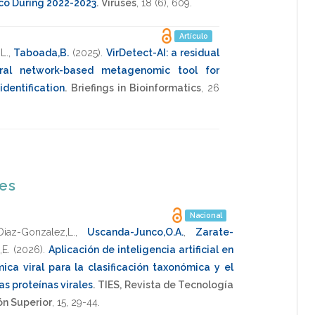
ico During 2022-2023
.
Viruses
,
18
(6),
609
.
Artículo
L.
,
Taboada,B.
(2025)
.
VirDetect-AI: a residual
ural network-based metagenomic tool for
identification
.
Briefings in Bioinformatics
,
26
nes
Nacional
Diaz-Gonzalez,L.
,
Uscanda-Junco,O.A.
,
Zarate-
,E.
(2026)
.
Aplicación de inteligencia artificial en
a viral para la clasificación taxonómica y el
s proteínas virales
.
TIES, Revista de Tecnología
ón Superior
, 15,
29-44
.