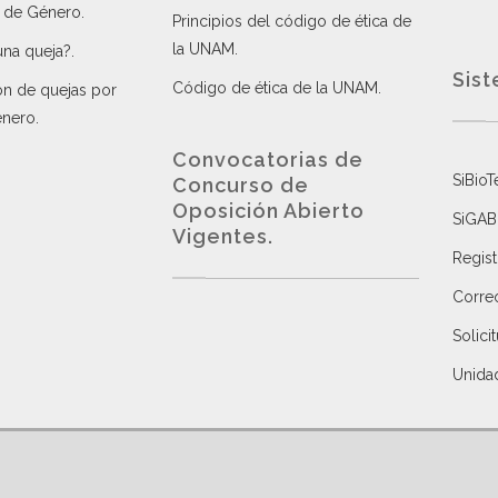
a de Género
.
Principios del código de ética de
la UNAM
.
una queja?
.
Sist
Código de ética de la UNAM
.
ón de quejas por
énero
.
Convocatorias de
SiBioT
Concurso de
Oposición Abierto
SiGAB
Vigentes
.
Regist
Correo
Solici
Unida