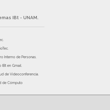
emas IBt - UNAM.
ec
.
ioTec.
ro Interno de Personas
.
 IBt en Gmail
.
tud de Videoconferencia.
d de Cómputo