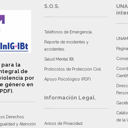
S.O.S.
UNA
inte
Teléfonos de Emergencia.
UNAM
Reporte de incidentes y
Página
accidentes
.
Consej
Salud Mental IBt
.
 para la
Coordi
Protocolos de Protección Civil
.
integral de
Científ
violencia por
Apoyo Psicológico (PDF)
.
e género en
Direc
(PDF)
.
Perso
Información Legal.
Gacet
Catálo
 los Derechos
de la
Avisos de Privacidad
.
 Igualdad y Atención