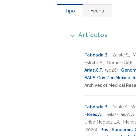
Tipo
Fecha
Artículos
Taboada,B.
,
Zarate,S.
,
M
Estrella,A.
,
Gomez-Gil,B.
Arias,C.F.
(2026)
.
Genomi
SARS-CoV-2 in Mexico: I
Archives of Medical Res
Taboada,B.
,
Zarate,S.
,
Mu
Flores,A.
,
Salas-Lais,A.G.
Uribe-Noguez,L.A.
,
Mendo
(2026)
.
Post-Pandemic G