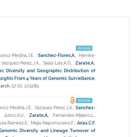
Artículo
unoz-Medina,J.E.
,
Sanchez-Flores,A.
,
Herrera-
,
Vazquez-Perez,J.A.
,
Salas-Lais,A.G.
,
Zarate,A.
,
c Diversity and Geographic Distribution of
nsights From 4 Years of Genomic Surveillance
.
earch
,
57
(2),
103289
.
Artículo
noz-Medina,J.E.
,
Vazquez-Perez,J.A.
,
Sanchez-
,
Junco,A.U.
,
Zarate,A.
,
Fernandes-Matano,L.
,
za-Ramirez,E.
,
Mejia-Nepomuceno,F.
,
Arias,C.F.
enomic Diversity and Lineage Turnover of