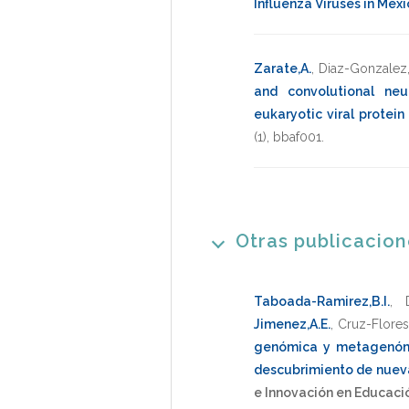
Influenza Viruses in Mex
Zarate,A.
,
Diaz-Gonzalez,
and convolutional ne
eukaryotic viral protein 
(1),
bbaf001
.
Otras publicacio
Taboada-Ramirez,B.I.
,
Jimenez,A.E.
,
Cruz-Flores
genómica y metagenómic
descubrimiento de nueva
e Innovación en Educaci