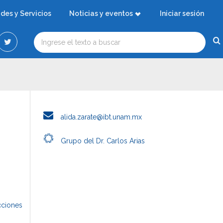
ades y Servicios
Noticias y eventos
Iniciar sesión
alida.zarate@ibt.unam.mx
Grupo del Dr. Carlos Arias
cciones