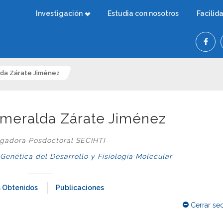
Investigación
Estudia con nosotros
Facilid
lda Zárate Jiménez
Esmeralda Zárate Jiménez
igadora Posdoctoral SECIHTI
nética del Desarrollo y Fisiología Molecular
 Obtenidos
Publicaciones
Cerrar se