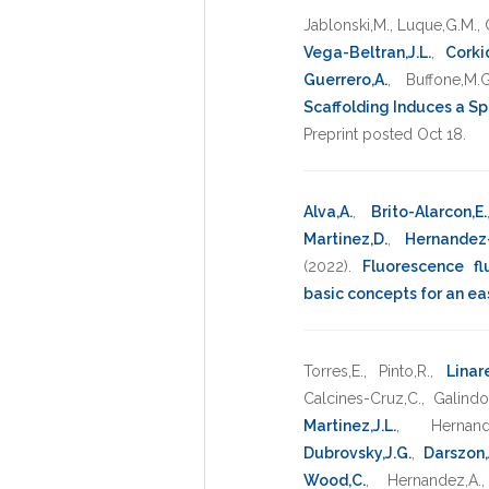
Jablonski,M.
,
Luque,G.M.
,
Vega-Beltran,J.L.
,
Corkid
Guerrero,A.
,
Buffone,M.G
Scaffolding Induces a Spe
Preprint posted Oct 18
.
Alva,A.
,
Brito-Alarcon,E.
Martinez,D.
,
Hernandez-
(2022)
.
Fluorescence fl
basic concepts for an ea
Torres,E.
,
Pinto,R.
,
Linare
Calcines-Cruz,C.
,
Galindo
Martinez,J.L.
,
Hernand
Dubrovsky,J.G.
,
Darszon,
Wood,C.
,
Hernandez,A.