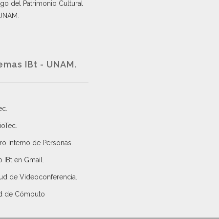
go del Patrimonio Cultural
 UNAM.
emas IBt - UNAM.
ec
.
ioTec.
ro Interno de Personas
.
 IBt en Gmail
.
tud de Videoconferencia.
d de Cómputo