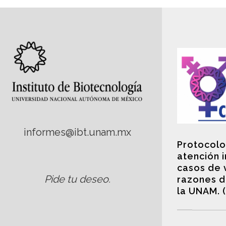
informes@ibt.unam.mx
Protocolo
atención 
casos de 
Pide tu deseo
.
razones d
la UNAM. 