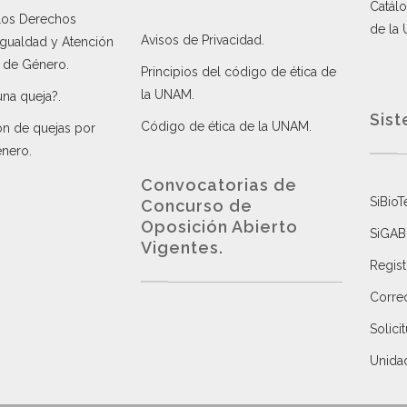
Catálo
 los Derechos
de la
Avisos de Privacidad
.
 Igualdad y Atención
a de Género
.
Principios del código de ética de
la UNAM
.
una queja?
.
Sist
Código de ética de la UNAM
.
ón de quejas por
énero
.
Convocatorias de
SiBioT
Concurso de
Oposición Abierto
SiGAB
Vigentes
.
Regist
Correo
Solici
Unida