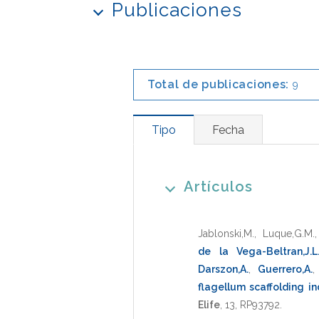
Publicaciones
Total de publicaciones:
9
Tipo
Fecha
Artículos
Jablonski,M.
,
Luque,G.M.
de la Vega-Beltran,J.L
Darszon,A.
,
Guerrero,A.
flagellum scaffolding in
Elife
,
13
,
RP93792
.