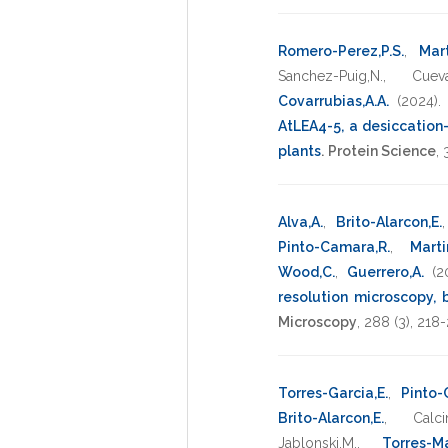
Romero-Perez,P.S.
,
Mart
Sanchez-Puig,N.
,
Cueva
Covarrubias,A.A.
(2024)
AtLEA4-5, a desiccation-
plants
.
Protein Science
,
Alva,A.
,
Brito-Alarcon,E.
Pinto-Camara,R.
,
Marti
Wood,C.
,
Guerrero,A.
(2
resolution microscopy, 
Microscopy
,
288
(3),
218-
Torres-Garcia,E.
,
Pinto-
Brito-Alarcon,E.
,
Calci
Jablonski,M.
,
Torres-Ma