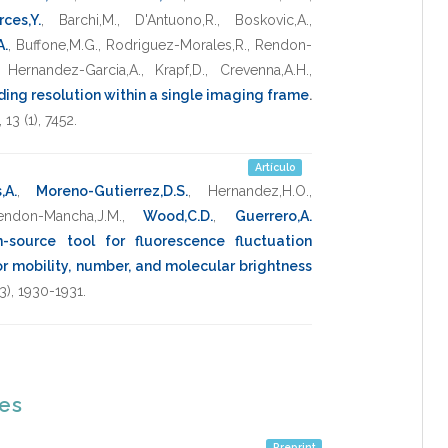
ces,Y.
,
Barchi,M.
,
D'Antuono,R.
,
Boskovic,A.
,
A.
,
Buffone,M.G.
,
Rodriguez-Morales,R.
,
Rendon-
,
Hernandez-Garcia,A.
,
Krapf,D.
,
Crevenna,A.H.
,
ding resolution within a single imaging frame
.
,
13
(1),
7452
.
Artículo
,A.
,
Moreno-Gutierrez,D.S.
,
Hernandez,H.O.
,
endon-Mancha,J.M.
,
Wood,C.D.
,
Guerrero,A.
-source tool for fluorescence fluctuation
or mobility, number, and molecular brightness
3),
1930-1931
.
nes
Preprint