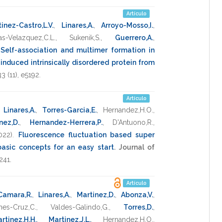
Artículo
inez-Castro,L.V.
,
Linares,A.
,
Arroyo-Mosso,I.
,
s-Velazquez,C.L.
,
Sukenik,S.
,
Guerrero,A.
,
.
Self-association and multimer formation in
induced intrinsically disordered protein from
33
(11),
e5192
.
Artículo
,
Linares,A.
,
Torres-Garcia,E.
,
Hernandez,H.O.
,
nez,D.
,
Hernandez-Herrera,P.
,
D'Antuono,R.
,
022)
.
Fluorescence fluctuation based super
basic concepts for an easy start
.
Journal of
241
.
Artículo
Camara,R.
,
Linares,A.
,
Martinez,D.
,
Abonza,V.
,
nes-Cruz,C.
,
Valdes-Galindo,G.
,
Torres,D.
,
rtinez,H.H.
,
Martinez,J.L.
,
Hernandez,H.O.
,