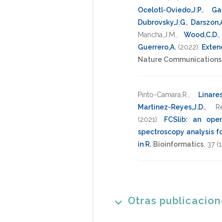
Ocelotl-Oviedo,J.P.
,
Gar
Dubrovsky,J.G.
,
Darszon,
Mancha,J.M.
,
Wood,C.D.
Guerrero,A.
(2022)
.
Exten
Nature Communications
Pinto-Camara,R.
,
Linares
Martinez-Reyes,J.D.
,
R
(2021)
.
FCSlib: an open
spectroscopy analysis f
in R
.
Bioinformatics
,
37
(1
Otras publicacio