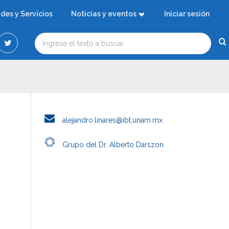
ades y Servicios
Noticias y eventos
Iniciar sesión
alejandro.linares@ibt.unam.mx
Grupo del Dr. Alberto Darszon