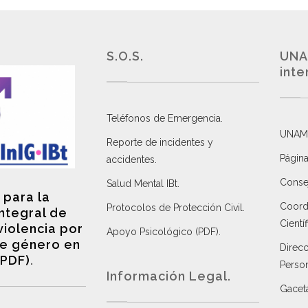
S.O.S.
UNA
inte
Teléfonos de Emergencia.
UNAM
Reporte de incidentes y
Página
accidentes
.
Consej
Salud Mental IBt
.
 para la
Coordi
Protocolos de Protección Civil
.
integral de
Científ
violencia por
Apoyo Psicológico (PDF)
.
e género en
Direc
(PDF)
.
Perso
Información Legal.
Gacet