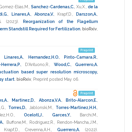
Gomez-Elias,M.
,
Sanchez-Cardenas,C.
,
Xu,X.
,
de la
i,G.
,
Linares,A.
,
Abonza,V.
,
Krapf,D.
,
Darszon,A.
,
.
(2023)
.
Reorganization of the Flagellum
rm Standstill Required for Fertilization
.
bioRxiv
,
Preprint
,
Linares,A.
,
Hernandez,H.O.
,
Pinto-Camara,R.
,
Herrera,P.
,
D'Antuono,R.
,
Wood,C.
,
Guerrero,A.
uctuation based super resolution microscopy,
sy start
.
bioRxiv
,
Preprint posted May 06
.
Preprint
s,A.
,
Martinez,D.
,
Abonza,V.A.
,
Brito-Alarcon,E.
,
,G.
,
Torres,D.
,
Jablonski,M.
,
Torres-Martinez,H.H.
,
ez,H.O.
,
Ocelotl,J.
,
Garces,Y.
,
Barchi,M.
,
A.
,
Buffone,M.
,
Rodriguez,R.
,
Rendon-Mancha,J.M.
,
,
Krapf,D.
,
Crevenna,A.H.
,
Guerrero,A.
(2022)
.