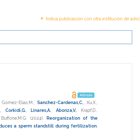
*
Indica publicación con otra institución de ads
Artículo
,
Gomez-Elias,M.
,
Sanchez-Cardenas,C.
,
Xu,X.
,
.
,
Corkidi,G.
,
Linares,A.
,
Abonza,V.
,
Krapf,D.
,
,
Buffone,M.G.
(2024)
.
Reorganization of the
duces a sperm standstill during fertilization
.