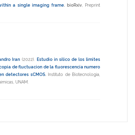
within a single imaging frame
.
bioRxiv
,
Preprint
andro Iran
(2022)
.
Estudio in silico de los limites
copia de fluctuacion de la fluorescencia numero
n en detectores sCMOS
.
Instituto de Biotecnologia
,
uimicas
,
UNAM
.