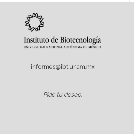
informes@ibt.unam.mx
Pide tu deseo
.