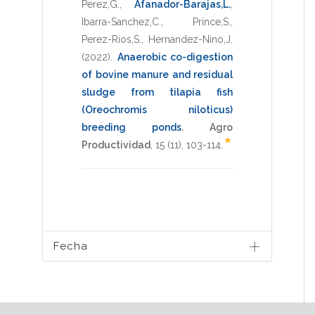
Perez,G.
,
Afanador-Barajas,L.
,
Ibarra-Sanchez,C.
,
Prince,S.
,
Perez-Rios,S.
,
Hernandez-Nino,J.
(2022)
.
Anaerobic co-digestion
of bovine manure and residual
sludge from tilapia fish
(Oreochromis niloticus)
breeding ponds
.
Agro
*
Productividad
,
15
(11),
103-114
.
Fecha