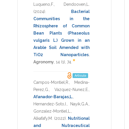
Luqueno,F.
,
Dendooven,L.
(2024)
.
Bacterial
Communities in the
Rhizosphere of Common
Bean Plants (Phaseolus
vulgaris L.) Grown in an
Arable Soil Amended with
TiO2 Nanoparticles
.
*
Agronomy
,
14
(1),
74
.
Artículo
Campos-Montiel,R.
,
Medina-
Perez,G.
,
Vazquez-Nunez,E.
,
Afanador-Barajas,L.
,
Hernandez-Soto,I.
,
Nayik,G.A.
,
Gonzalez-Montiel,L.
,
Alkafafy,M.
(2022)
.
Nutritional
and Nutraceutical