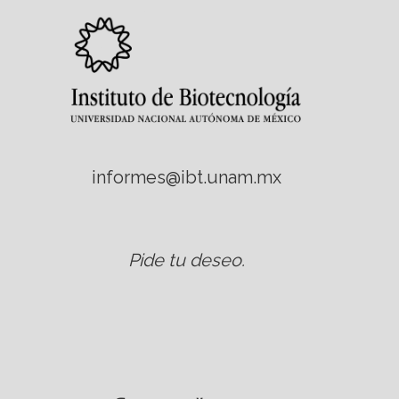
informes@ibt.unam.mx
Pide tu deseo
.