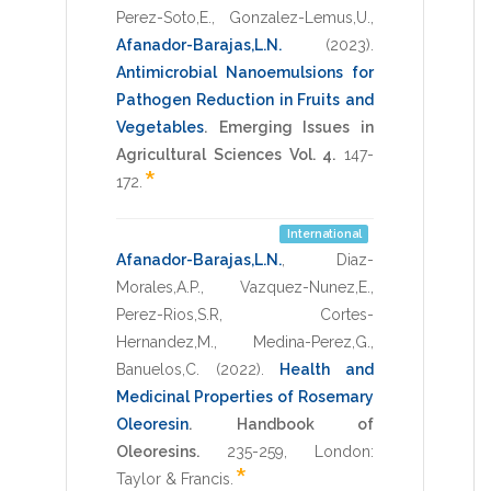
Perez-Soto,E.
,
Gonzalez-Lemus,U.
,
Afanador-Barajas,L.N.
(2023)
.
Antimicrobial Nanoemulsions for
Pathogen Reduction in Fruits and
Vegetables
.
Emerging Issues in
Agricultural Sciences Vol. 4.
147-
*
172
.
International
Afanador-Barajas,L.N.
,
Diaz-
Morales,A.P.
,
Vazquez-Nunez,E.
,
Perez-Rios,S.R
,
Cortes-
Hernandez,M.
,
Medina-Perez,G.
,
Banuelos,C.
(2022)
.
Health and
Medicinal Properties of Rosemary
Oleoresin
.
Handbook of
Oleoresins.
235-259
,
London:
*
Taylor & Francis
.