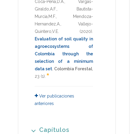
Coca-Pena,D.A.
,
Vargas-
Giraldo,A.F.
,
Bautista-
Murcia,M.F.
,
Mendoza-
Hernandez,A.
,
Vallejo-
Quintero,V.E.
(2020)
.
Evaluation of soil quality in
agroecosystems of
Colombia through the
selection of a minimum
data set
.
Colombia Forestal
,
*
23
(1).
Ver publicaciones
anteriores
Capítulos