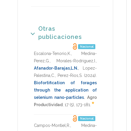
Otras
publicaciones
Nacional
Escalona-Tenorio,K.
,
Medina-
Perez,G.
,
Morales-Rodriguez,I.
,
Afanador-Barajas,L.N.
,
Lopez-
Palestina,C.
,
Perez-Rios,S.
(2024)
.
Biofortification of forages
through the application of
selenium nano-particles
.
Agro
*
Productividad
,
17
(5),
173-181
.
Nacional
Campos-Montiel,R.
,
Medina-