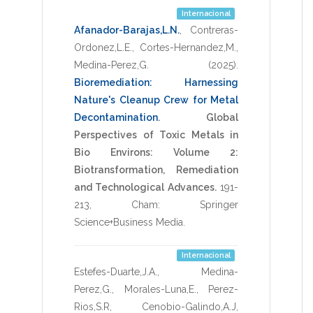
Internacional
Afanador-Barajas,L.N.
,
Contreras-
Ordonez,L.E.
,
Cortes-Hernandez,M.
,
Medina-Perez,G.
(2025)
.
Bioremediation: Harnessing
Nature's Cleanup Crew for Metal
Decontamination
.
Global
Perspectives of Toxic Metals in
Bio Environs: Volume 2:
Biotransformation, Remediation
and Technological Advances.
191-
213
,
Cham: Springer
Science+Business Media
.
Internacional
Estefes-Duarte,J.A.
,
Medina-
Perez,G.
,
Morales-Luna,E.
,
Perez-
Rios,S.R
,
Cenobio-Galindo,A.J
,