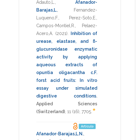
Adauto,L.
,
Afanador-
Barajas,L.
,
Fernandez-
Luqueno,F.
,
Perez-Soto,E.
,
Campos-Montiel,R.
,
Pelaez-
Acero,A.
(2021)
.
Inhibition of
urease, elastase, and ß-
glucuronidase enzymatic
activity by applying
aqueous extracts of
opuntia oligacantha c.F.
forst acid fruits: In vitro
essay under simulated
digestive conditions
.
Applied Sciences
*
(Switzerland)
,
11
(16),
7705
.
Artículo
Afanador-Barajas,L.N.
,