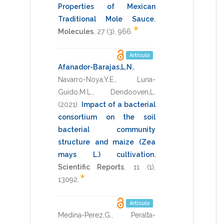
Properties of Mexican
Traditional Mole Sauce
.
*
Molecules
,
27
(3),
966
.
Artículo
Afanador-Barajas,L.N.
,
Navarro-Noya,Y.E.
,
Luna-
Guido,M.L.
,
Dendooven,L.
(2021)
.
Impact of a bacterial
consortium on the soil
bacterial community
structure and maize (Zea
mays L.) cultivation
.
Scientific Reports
,
11
(1),
*
13092
.
Artículo
Medina-Perez,G.
,
Peralta-