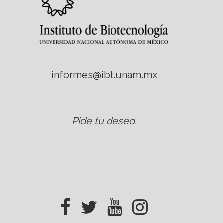
informes@ibt.unam.mx
Pide tu deseo
.