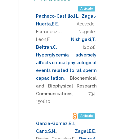
Artículo
Pacheco-Castillo,H.
,
Zagal-
Huerta,E.E.
,
Acevedo-
Fernandez,J.J.
,
Negrete-
Leon,E.
,
Nishigaki,T.
,
Beltran,C.
(2024)
.
Hyperglycemia adversely
affects critical physiological
events related to rat sperm
capacitation
.
Biochemical
and Biophysical Research
Communications
,
734
,
150610
.
Artículo
Garcia-Gomez,B.I.
,
Cano,S.N.
,
Zagal,E.E.
,
Dantan-Gonzalez,E.
,
Bravo,A
,