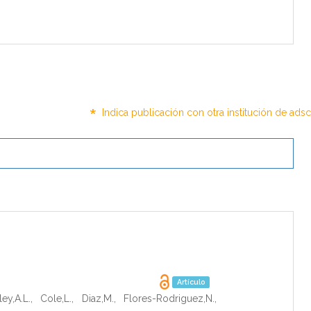
*
Indica publicación con otra institución de ads
Artículo
ey,A.L.
,
Cole,L.
,
Diaz,M.
,
Flores-Rodriguez,N.
,