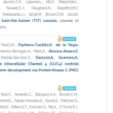
,
Jacobs,C.A.
,
Lejeune,L.
,
Ma,X.
,
Malacrida,L.
,
,
Nowell,C.J.
,
Okugbeni,N.
,
Repetto,M.V.
,
,
Pietrasanta,L.I.
,
Singh,R.
,
Brown,C.M.
(2026)
.
train-the-trainer (TtT) courses
.
Journal of
405
.
Artículo
,
Raut,S.K.
,
Pacheco-Castillo,H.
,
de la Vega-
ntanez-Barragan,A.
,
Patel,A.
,
Abonza-Amaro,V.
,
,
Partida-Sanchez,S.
,
Darszon,A.
,
Guerrero,A.
,
de Intracellular Channel 4 (CLIC4) controls
erm development via Protein Kinase C (PKC)
.
Artículo
,
Reis,Y.
,
Arvanitis,C.
,
Balogun,O.A.
,
Brown,C.M.
,
recht,L.
,
Fabian-Morales,E.
,
Fazeli,E.
,
Fletcher,G.
,
ble,E.
,
Kitten,G.T.
,
Komoto,S.
,
Ma,X.
,
O'Toole,P.J.
,