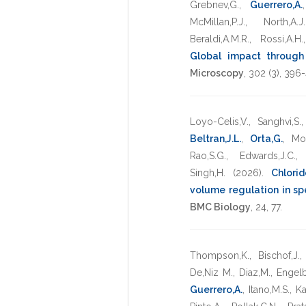
Grebnev,G.
,
Guerrero,A.
McMillan,P.J.
,
North,A.J.
Beraldi,A.M.R.
,
Rossi,A.H.
Global impact through 
Microscopy
,
302
(3),
396-
Loyo-Celis,V.
,
Sanghvi,S.
Beltran,J.L.
,
Orta,G.
,
Mo
Rao,S.G.
,
Edwards,J.C.
Singh,H.
(2026)
.
Chlori
volume regulation in sp
BMC Biology
,
24
,
77
.
Thompson,K.
,
Bischof,J.
De,Niz M.
,
Diaz,M.
,
Engelb
Guerrero,A.
,
Itano,M.S.
,
Ka