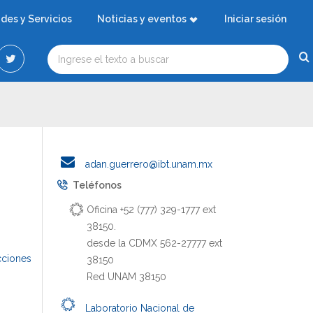
ades y Servicios
Noticias y eventos
Iniciar sesión
adan.guerrero@ibt.unam.mx
Teléfonos
Oficina +52 (777) 329-1777 ext
38150.
desde la CDMX 562-27777 ext
cciones
38150
Red UNAM 38150
Laboratorio Nacional de