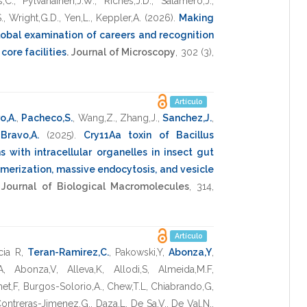
s,C.
,
Pylvanainen,J.W.
,
Riches,J.D.
,
Salamero,J.
,
.
,
Wright,G.D.
,
Yen,L.
,
Keppler,A.
(2026)
.
Making
 global examination of careers and recognition
core facilities
.
Journal of Microscopy
,
302
(3),
Artículo
o,A.
,
Pacheco,S.
,
Wang,Z.
,
Zhang,J.
,
Sanchez,J.
,
,
Bravo,A.
(2025)
.
Cry11Aa toxin of Bacillus
ns with intracellular organelles in insect gut
ymerization, massive endocytosis, and vesicle
l Journal of Biological Macromolecules
,
314
,
Artículo
cia R
,
Teran-Ramirez,C.
,
Pakowski,Y
,
Abonza,Y
,
A
,
Abonza,V
,
Alleva,K
,
Allodi,S
,
Almeida,M.F
,
et,F
,
Burgos-Solorio,A.
,
Chew,T.L
,
Chiabrando,G
,
ontreras-Jimenez,G.
,
Daza,L
,
De Sa,V.
,
De Val,N.
,