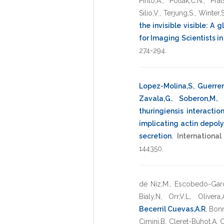
Pinto,A.
,
Pollak,C.N.
,
Prat
Silio,V.
,
Terjung,S.
,
Winter,S
the invisible visible: A
for Imaging Scientists in 
274-294
.
Lopez-Molina,S.
,
Guerrer
Zavala,G.
,
Soberon,M.
thuringiensis interactio
implicating actin depol
secretion
.
Internationa
144350
.
de Niz,M.
,
Escobedo-Gar
Bialy,N
,
Orr,V.L
,
Olivera,
Becerril Cuevas,A.R
,
Bonn
Cimini,B
,
Cleret-Buhot,A
,
C