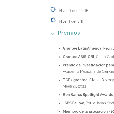
Nivel D del PRIDE
Nivel II del SNII
Premios
Grantee LatinAmerica
, Reuni
Grantee ABiS-GBI
, Curso Glo
Premio de investigación para 
Academia Mexicana de Ciencia
TOP7 grantee
, Global Bioimag
Meeting, 2022
Ben Barres Spotlight Awards
JSPS Fellow
, Por la Japan Soc
Miembro de la asociación F1