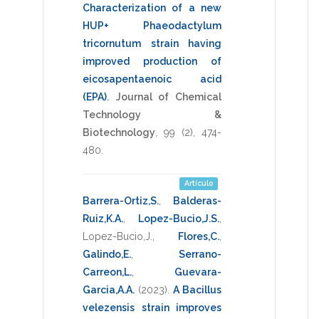
Characterization of a new
HUP+ Phaeodactylum
tricornutum strain having
improved production of
eicosapentaenoic acid
(EPA)
.
Journal of Chemical
Technology &
Biotechnology
,
99
(2),
474-
480
.
Artículo
Barrera-Ortiz,S.
,
Balderas-
Ruiz,K.A.
,
Lopez-Bucio,J.S.
,
Lopez-Bucio,J.
,
Flores,C.
,
Galindo,E.
,
Serrano-
Carreon,L.
,
Guevara-
Garcia,A.A.
(2023)
.
A Bacillus
velezensis strain improves