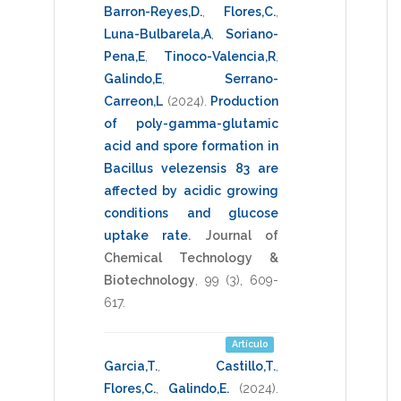
Barron-Reyes,D.
,
Flores,C.
,
Luna-Bulbarela,A
,
Soriano-
Pena,E
,
Tinoco-Valencia,R
,
Galindo,E
,
Serrano-
Carreon,L
(2024)
.
Production
of poly-gamma-glutamic
acid and spore formation in
Bacillus velezensis 83 are
affected by acidic growing
conditions and glucose
uptake rate
.
Journal of
Chemical Technology &
Biotechnology
,
99
(3),
609-
617
.
Artículo
Garcia,T.
,
Castillo,T.
,
Flores,C.
,
Galindo,E.
(2024)
.