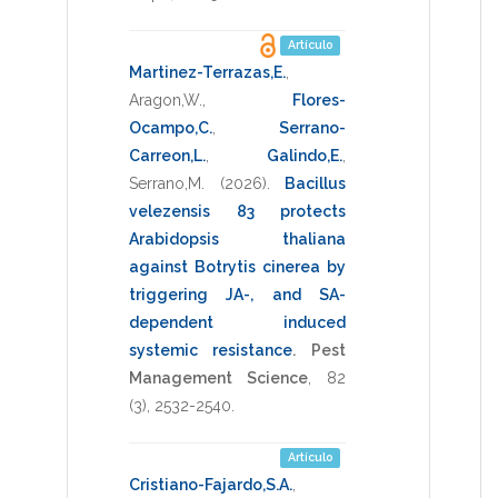
Artículo
Martinez-Terrazas,E.
,
Aragon,W.
,
Flores-
Ocampo,C.
,
Serrano-
Carreon,L.
,
Galindo,E.
,
Serrano,M.
(2026)
.
Bacillus
velezensis 83 protects
Arabidopsis thaliana
against Botrytis cinerea by
triggering JA-, and SA-
dependent induced
systemic resistance
.
Pest
Management Science
,
82
(3),
2532-2540
.
Artículo
Cristiano-Fajardo,S.A.
,