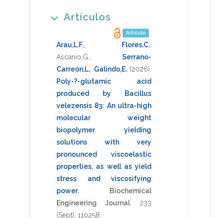
Artículos
Artículo
Arau,L.F.
,
Flores,C.
,
Ascanio,G.
,
Serrano-
Carreon,L.
,
Galindo,E.
(2026)
.
Poly-?-glutamic acid
produced by Bacillus
velezensis 83: An ultra-high
molecular weight
biopolymer yielding
solutions with very
pronounced viscoelastic
properties, as well as yield
stress and viscosifying
power
.
Biochemical
Engineering Journal
,
233
(Sept),
110258
.