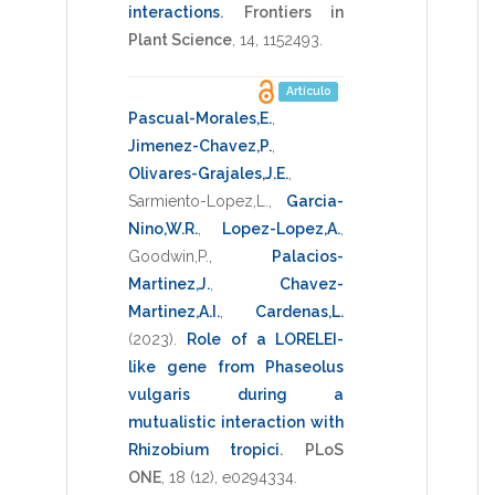
interactions
.
Frontiers in
Plant Science
,
14
,
1152493
.
Artículo
Pascual-Morales,E.
,
Jimenez-Chavez,P.
,
Olivares-Grajales,J.E.
,
Sarmiento-Lopez,L.
,
Garcia-
Nino,W.R.
,
Lopez-Lopez,A.
,
Goodwin,P.
,
Palacios-
Martinez,J.
,
Chavez-
Martinez,A.I.
,
Cardenas,L.
(2023)
.
Role of a LORELEI-
like gene from Phaseolus
vulgaris during a
mutualistic interaction with
Rhizobium tropici
.
PLoS
ONE
,
18
(12),
e0294334
.