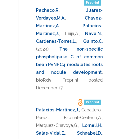
Preprint
Pacheco,R.
,
Juarez-
Verdayes,M.A.
,
Chavez-
Martinez,A.
,
Palacios-
Martinez,J.
,
Leija,A.
,
Nava,N.
,
Cardenas-Torres,L.
,
Quinto,C.
(2024)
.
The non-specific
phospholipase C of common
bean PvNPC4 modulates roots
and nodule development
.
bioRxiv
,
Preprint posted
December 17
.
Preprint
Palacios-Martinez,J.
,
Caballero-
Perez,J.
,
Espinal-Centeno,A.
,
Marquez-Chavoya,G.
,
Lomeli,H.
,
Salas-Vidal,E.
,
Schnabel,D.
,