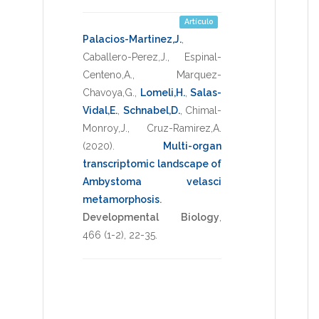
Artículo
Palacios-Martinez,J.
,
Caballero-Perez,J.
,
Espinal-
Centeno,A.
,
Marquez-
Chavoya,G.
,
Lomeli,H.
,
Salas-
Vidal,E.
,
Schnabel,D.
,
Chimal-
Monroy,J.
,
Cruz-Ramirez,A.
(2020)
.
Multi-organ
transcriptomic landscape of
Ambystoma velasci
metamorphosis
.
Developmental Biology
,
466
(1-2),
22-35
.