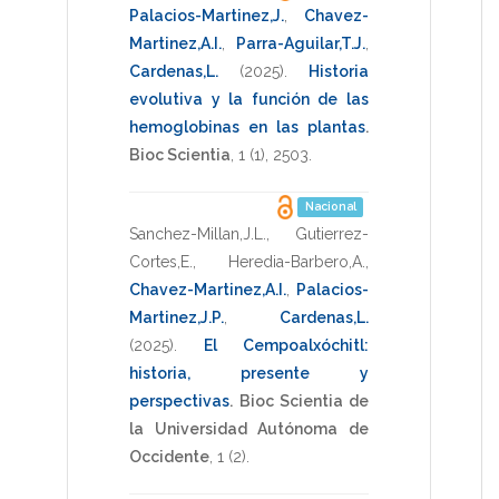
Palacios-Martinez,J.
,
Chavez-
Martinez,A.I.
,
Parra-Aguilar,T.J.
,
Cardenas,L.
(2025)
.
Historia
evolutiva y la función de las
hemoglobinas en las plantas
.
Bioc Scientia
,
1
(1),
2503
.
Nacional
Sanchez-Millan,J.L.
,
Gutierrez-
Cortes,E.
,
Heredia-Barbero,A.
,
Chavez-Martinez,A.I.
,
Palacios-
Martinez,J.P.
,
Cardenas,L.
(2025)
.
El Cempoalxóchitl:
historia, presente y
perspectivas
.
Bioc Scientia de
la Universidad Autónoma de
Occidente
,
1
(2).