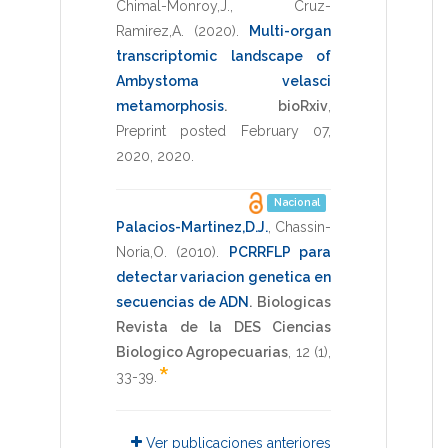
Chimal-Monroy,J.
,
Cruz-
Ramirez,A.
(2020)
.
Multi-organ
transcriptomic landscape of
Ambystoma velasci
metamorphosis
.
bioRxiv
,
Preprint posted February 07,
2020
,
2020
.
Nacional
Palacios-Martinez,D.J.
,
Chassin-
Noria,O.
(2010)
.
PCRRFLP para
detectar variacion genetica en
secuencias de ADN
.
Biologicas
Revista de la DES Ciencias
Biologico Agropecuarias
,
12
(1),
*
33-39
.
Ver publicaciones anteriores