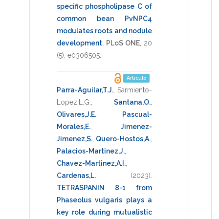
specific phospholipase C of
common bean PvNPC4
modulates roots and nodule
development
.
PLoS ONE
,
20
(5),
e0306505
.
Artículo
Parra-Aguilar,T.J.
,
Sarmiento-
Lopez,L.G.
,
Santana,O.
,
Olivares,J.E.
,
Pascual-
Morales,E.
,
Jimenez-
Jimenez,S.
,
Quero-Hostos,A.
,
Palacios-Martinez,J.
,
Chavez-Martinez,A.I.
,
Cardenas,L.
(2023)
.
TETRASPANIN 8-1 from
Phaseolus vulgaris plays a
key role during mutualistic