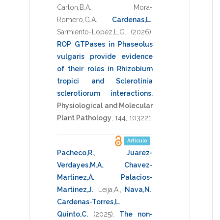
Carlon,B.A.
,
Mora-
Romero,G.A.
,
Cardenas,L.
,
Sarmiento-Lopez,L.G.
(2026)
.
ROP GTPases in Phaseolus
vulgaris provide evidence
of their roles in Rhizobium
tropici and Sclerotinia
sclerotiorum interactions
.
Physiological and Molecular
Plant Pathology
,
144
,
103221
.
Artículo
Pacheco,R.
,
Juarez-
Verdayes,M.A.
,
Chavez-
Martinez,A.
,
Palacios-
Martinez,J.
,
Leija,A.
,
Nava,N.
,
Cardenas-Torres,L.
,
Quinto,C.
(2025)
.
The non-