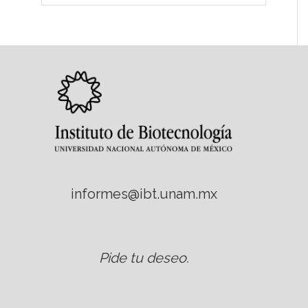
informes@ibt.unam.mx
Pide tu deseo
.