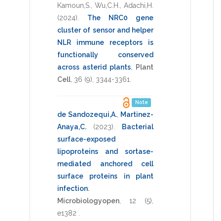
Kamoun,S.
,
Wu,C.H.
,
Adachi,H.
(2024)
.
The NRC0 gene
cluster of sensor and helper
NLR immune receptors is
functionally conserved
across asterid plants
.
Plant
Cell
,
36
(9),
3344-3361
.
Note
de Sandozequi,A.
,
Martinez-
Anaya,C.
(2023)
.
Bacterial
surface-exposed
lipoproteins and sortase-
mediated anchored cell
surface proteins in plant
infection
.
Microbiologyopen
,
12
(5),
e1382
.