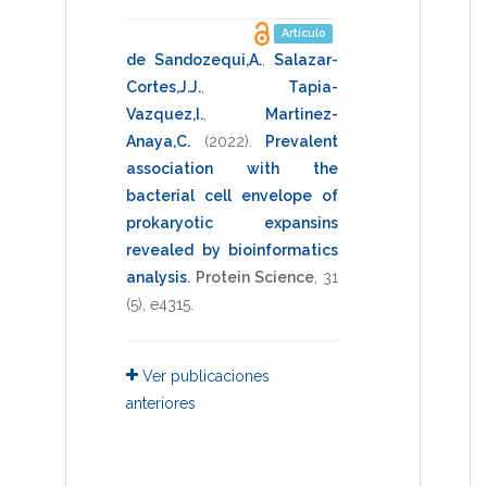
Artículo
de Sandozequi,A.
,
Salazar-
Cortes,J.J.
,
Tapia-
Vazquez,I.
,
Martinez-
Anaya,C.
(2022)
.
Prevalent
association with the
bacterial cell envelope of
prokaryotic expansins
revealed by bioinformatics
analysis
.
Protein Science
,
31
(5),
e4315
.
Ver publicaciones
anteriores