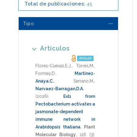
Total de publicaciones:
45
Tipo
Artículos
Artículo
Flores-Cuevas,E.J.
,
Torres,M.
,
Formey,D.
,
Martinez-
Anaya,C.
,
Serrano,M.
,
Narvaez-Barragan,D.A.
(2026)
.
Exl1 from
Pectobacterium activates a
jasmonate-dependent
immune network in
Arabidopsis thaliana
.
Plant
Molecular Biology
,
116
(3),