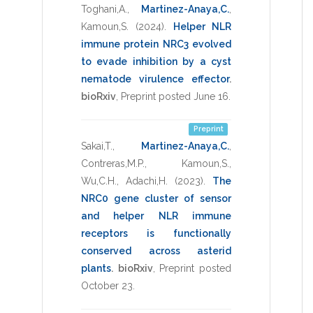
Toghani,A.
,
Martinez-Anaya,C.
,
Kamoun,S.
(2024)
.
Helper NLR
immune protein NRC3 evolved
to evade inhibition by a cyst
nematode virulence effector
.
bioRxiv
,
Preprint posted June 16
.
Preprint
Sakai,T.
,
Martinez-Anaya,C.
,
Contreras,M.P.
,
Kamoun,S.
,
Wu,C.H.
,
Adachi,H.
(2023)
.
The
NRC0 gene cluster of sensor
and helper NLR immune
receptors is functionally
conserved across asterid
plants
.
bioRxiv
,
Preprint posted
October 23
.