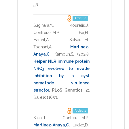
58
.
Artículo
Sugihara,Y.
,
Kourelis,J.
,
Contreras,M.P.
,
Pai,H.
,
Harant,A.
,
Selvaraj,M.
,
Toghani,A.
,
Martinez-
Anaya,C.
,
Kamoun,S.
(2025)
.
Helper NLR immune protein
NRC3 evolved to evade
inhibition by a cyst
nematode virulence
effector
.
PLoS Genetics
,
21
(4),
e1011653
.
Artículo
Sakai,T.
,
Contreras,M.P.
,
Martinez-Anaya,C.
,
Ludke,D.
,