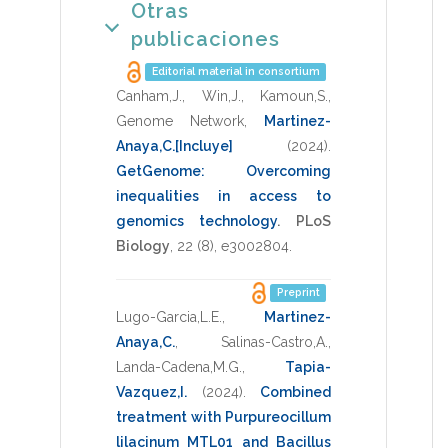
Otras
publicaciones
Editorial material in consortium
Canham,J.
,
Win,J.
,
Kamoun,S.
,
Genome Network
,
Martinez-
Anaya,C.[Incluye]
(2024)
.
GetGenome: Overcoming
inequalities in access to
genomics technology
.
PLoS
Biology
,
22
(8),
e3002804
.
Preprint
Lugo-Garcia,L.E.
,
Martinez-
Anaya,C.
,
Salinas-Castro,A.
,
Landa-Cadena,M.G.
,
Tapia-
Vazquez,I.
(2024)
.
Combined
treatment with Purpureocillum
lilacinum MTL01 and Bacillus