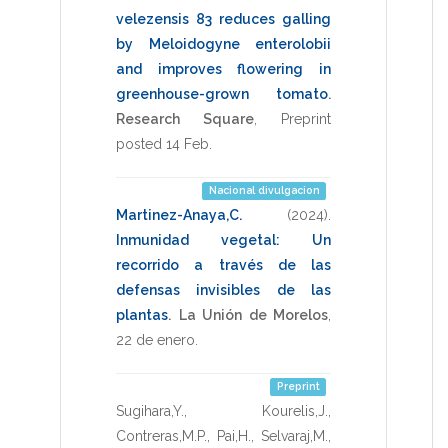
velezensis 83 reduces galling
by Meloidogyne enterolobii
and improves flowering in
greenhouse-grown tomato
.
Research Square
,
Preprint
posted 14 Feb
.
Nacional divulgacion
Martinez-Anaya,C.
(2024)
.
Inmunidad vegetal: Un
recorrido a través de las
defensas invisibles de las
plantas
.
La Unión de Morelos
,
22 de enero
.
Preprint
Sugihara,Y.
,
Kourelis,J.
,
Contreras,M.P.
,
Pai,H.
,
Selvaraj,M.
,