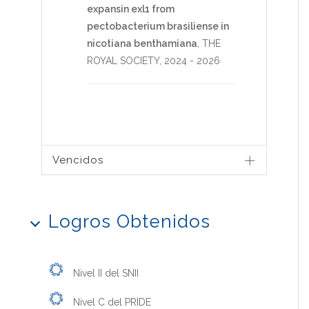
expansin exl1 from
pectobacterium brasiliense in
nicotiana benthamiana
,
THE
ROYAL SOCIETY
,
2024
-
2026
Vencidos
Logros Obtenidos
Nivel II del SNII
Nivel C del PRIDE