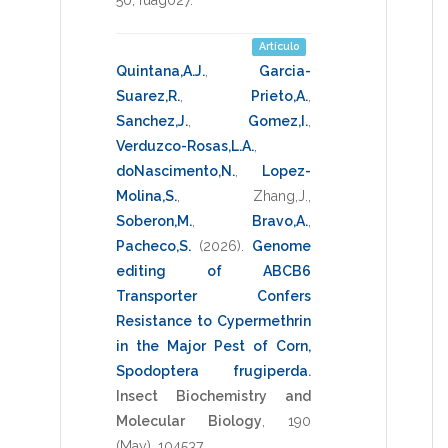
Artículo
Quintana,A.J.
,
Garcia-
Suarez,R.
,
Prieto,A.
,
Sanchez,J.
,
Gomez,I.
,
Verduzco-Rosas,L.A.
,
doNascimento,N.
,
Lopez-
Molina,S.
,
Zhang,J.
,
Soberon,M.
,
Bravo,A.
,
Pacheco,S.
(2026)
.
Genome
editing of ABCB6
Transporter Confers
Resistance to Cypermethrin
in the Major Pest of Corn,
Spodoptera frugiperda
.
Insect Biochemistry and
Molecular Biology
,
190
(May),
104537
.