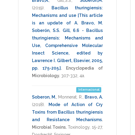
Bravo,A.
,
Gill,S.S.
,
Soberon,M.
(2019)
.
Bacillus thuringiensis:
Mechanisms and use [This article
is an update of A. Bravo, M.
Soberón, S.S. Gill, 6.6 - Bacillus
thuringiensis: Mechanisms and
Use, Comprehensive Molecular
Insect Science, edited by
Lawrence I. Gilbert, Elsevier, 2005,
pp. 175-205.]
.
Encyclopedia of
Microbiology.
307-332
,
4a
.
Internacional
Soberon, M.
,
Monnerat, R.
,
Bravo, A.
(2018)
.
Mode of Action of Cry
Toxins from Bacillus thuringiensis
and Resistance Mechanisms
.
Microbial Toxins.
Toxinology
,
15-27
,
Dordrecht: Springer
.