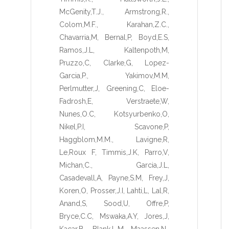
McGenity,T.J.
,
Armstrong,R.
,
Colom,M.F.
,
Karahan,Z.C.
,
Chavarria,M
,
Bernal,P
,
Boyd,E.S
,
Ramos,J.L
,
Kaltenpoth,M
,
Pruzzo,C
,
Clarke,G
,
Lopez-
Garcia,P.
,
Yakimov,M.M
,
Perlmutter,J
,
Greening,C
,
Eloe-
Fadrosh,E
,
Verstraete,W
,
Nunes,O.C
,
Kotsyurbenko,O
,
Nikel,P.I
,
Scavone,P
,
Haggblom,M.M.
,
Lavigne,R
,
Le,Roux F
,
Timmis,J.K
,
Parro,V
,
Michan,C.
,
Garcia,J.L
,
Casadevall,A
,
Payne,S.M
,
Frey,J
,
Koren,O
,
Prosser,J.I
,
Lahti,L
,
Lal,R
,
Anand,S
,
Sood,U
,
Offre,P
,
Bryce,C.C
,
Mswaka,A.Y
,
Jores,J
,
Kacar,B.
,
Blank,L.M
,
Maassen,N.
,