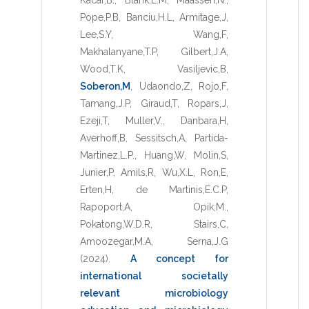
Pope,P.B
,
Banciu,H.L
,
Armitage,J
,
Lee,S.Y
,
Wang,F
,
Makhalanyane,T.P
,
Gilbert,J.A
,
Wood,T.K
,
Vasiljevic,B
,
Soberon,M
,
Udaondo,Z
,
Rojo,F
,
Tamang,J.P
,
Giraud,T
,
Ropars,J
,
Ezeji,T
,
Muller,V.
,
Danbara,H
,
Averhoff,B
,
Sessitsch,A
,
Partida-
Martinez,L.P.
,
Huang,W
,
Molin,S
,
Junier,P
,
Amils,R
,
Wu,X.L
,
Ron,E
,
Erten,H
,
de Martinis,E.C.P
,
Rapoport,A
,
Opik,M.
,
Pokatong,W.D.R
,
Stairs,C
,
Amoozegar,M.A
,
Serna,J.G
(2024)
.
A concept for
international societally
relevant microbiology