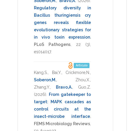
Soberon,M.
,
Bravo,A.
(2026)
.
Regulatory diversity in
Bacillus thuringiensis cry
genes reveals flexible
evolutionary strategies for
in vivo toxin expression
.
PLoS Pathogens
,
22
(3),
e1014017
.
Artículo
Kang,S.
,
Bai,Y.
,
Crickmore,N.
,
Soberon,M.
,
Zhou,X.
,
Zhang,Y.
,
Bravo,A.
,
Guo,Z.
(2026)
.
From gatekeeper to
target: MAPK cascades as
control circuits at the
insect-microbe interface
.
FEMS Microbiology Reviews
,
50
,
fuag027
.