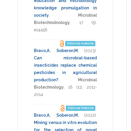
education and microbiology
knowledge promulgation in
society
.
Microbial
Biotechnolnology
,
17
(5),
e14456
.
Editorial material
Bravo,A.
,
Soberon,M.
(2023)
.
Can microbial-based
insecticides replace chemical
pesticides in agricultural
production?
.
Microbial
Biotechnology
,
16
(11),
2011-
2014
.
Editorial Material
Bravo,A.
,
Soberon,M.
(2022)
.
Mining versus in vitro evolution
for the selection of novel