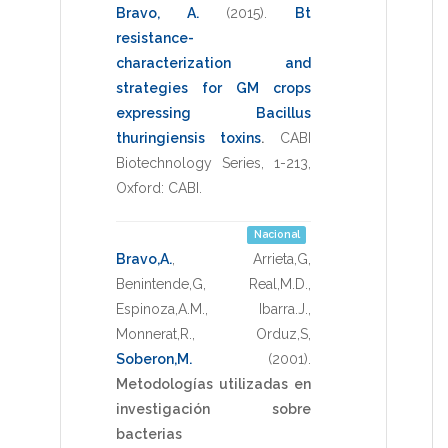
Bravo, A.
(2015)
.
Bt
resistance-
characterization and
strategies for GM crops
expressing Bacillus
thuringiensis toxins
.
CABI
Biotechnology Series
,
1-213
,
Oxford: CABI
.
Nacional
Bravo,A.
,
Arrieta,G
,
Benintende,G
,
Real,M.D.
,
Espinoza,A.M.
,
Ibarra.J.
,
Monnerat,R.
,
Orduz,S
,
Soberon,M.
(2001)
.
Metodologías utilizadas en
investigación sobre
bacterias