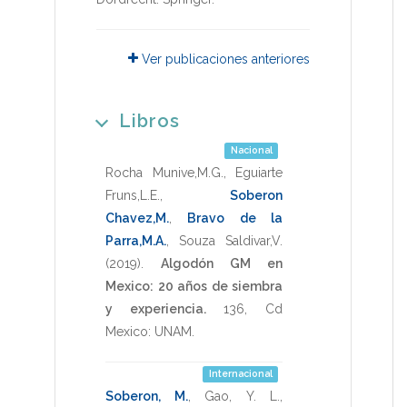
Ver publicaciones anteriores
Libros
Nacional
Rocha Munive,M.G.
,
Eguiarte
Fruns,L.E.
,
Soberon
Chavez,M.
,
Bravo de la
Parra,M.A.
,
Souza Saldivar,V.
(2019)
.
Algodón GM en
Mexico: 20 años de siembra
y experiencia.
136
,
Cd
Mexico: UNAM
.
Internacional
Soberon, M.
,
Gao, Y. L.
,