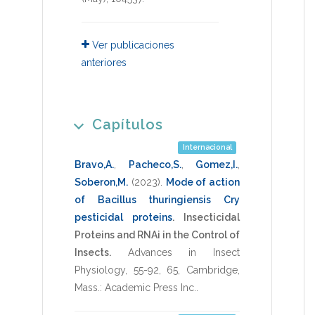
Ver publicaciones
anteriores
Capítulos
Internacional
Bravo,A.
,
Pacheco,S.
,
Gomez,I.
,
Soberon,M.
(2023)
.
Mode of action
of Bacillus thuringiensis Cry
pesticidal proteins
.
Insecticidal
Proteins and RNAi in the Control of
Insects.
Advances in Insect
Physiology
,
55-92
,
65
,
Cambridge,
Mass.: Academic Press Inc.
.