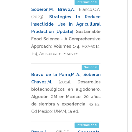
Internacional
Soberon,M.
,
Bravo,A.
,
Blanco,C.A.
(2023)
.
Strategies to Reduce
Insecticide Use in Agricultural
Production [Update]
.
Sustainable
Food Science - A Comprehensive
Approach: Volumes 1-4.
507-5014
,
1-4
,
Amsterdam: Elsevier
.
Nacional
Bravo de la Parra,M.,A.
,
Soberon
Chavez,M.
(2019)
.
Desarrollos
biotecnológicos en algodonero.
Algodón GM en Mexico: 20 años
de siembra y experiencia.
43-52
,
Cd Mexico: UNAM
,
1a ed
.
Internacional