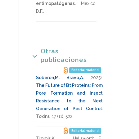
entimopatógenas.
Mexico,
D.F.
.
Otras
publicaciones
Editorial material
Soberon,M.
,
Bravo,A.
(2025)
.
The Future of Bt Proteins: From
Pore Formation and Insect
Resistance to the Next
Generation of Pest Control
.
Toxins
,
17
(11),
522
.
Editorial material
Timmis,K.
,
Hallsworth,J.E.
,