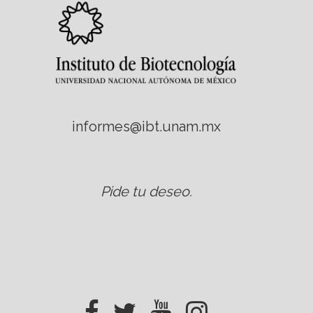
informes@ibt.unam.mx
Pide tu deseo
.