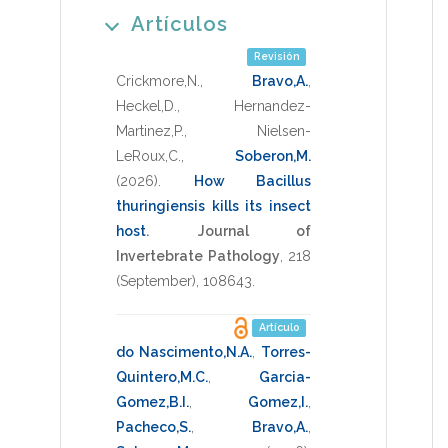
Artículos
Revisión
Crickmore,N.
,
Bravo,A.
,
Heckel,D.
,
Hernandez-
Martinez,P.
,
Nielsen-
LeRoux,C.
,
Soberon,M.
(2026)
.
How Bacillus
thuringiensis kills its insect
host
.
Journal of
Invertebrate Pathology
,
218
(September),
108643
.
Artículo
do Nascimento,N.A.
,
Torres-
Quintero,M.C.
,
Garcia-
Gomez,B.I.
,
Gomez,I.
,
Pacheco,S.
,
Bravo,A.
,