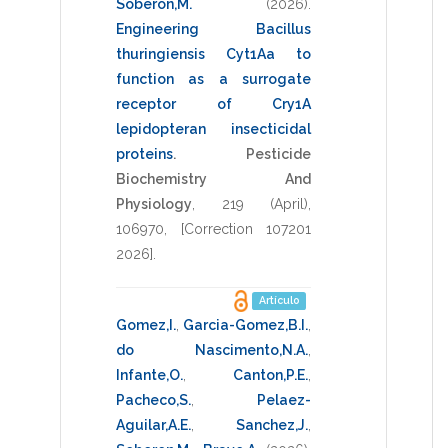
Soberon,M.
(2026)
.
Engineering Bacillus
thuringiensis Cyt1Aa to
function as a surrogate
receptor of Cry1A
lepidopteran insecticidal
proteins
.
Pesticide
Biochemistry And
Physiology
,
219
(April),
106970
,
[Correction 107201
2026]
.
Artículo
Gomez,I.
,
Garcia-Gomez,B.I.
,
do Nascimento,N.A.
,
Infante,O.
,
Canton,P.E.
,
Pacheco,S.
,
Pelaez-
Aguilar,A.E.
,
Sanchez,J.
,