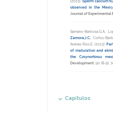
(2023)
.
Sperm calcium fl
observed in the Mexic
Journal of Experimental
Samano-Barbosa,G.A.
,
Lop
Zamora,J.C.
,
Cortos-Barb
Arenas-Rios,E.
(2023)
.
Par
of maturation and elim
the Corynorhinus mex
Development
,
90
(8-9),
7
Capítulos