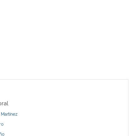
ral
 Martínez
ro
uño