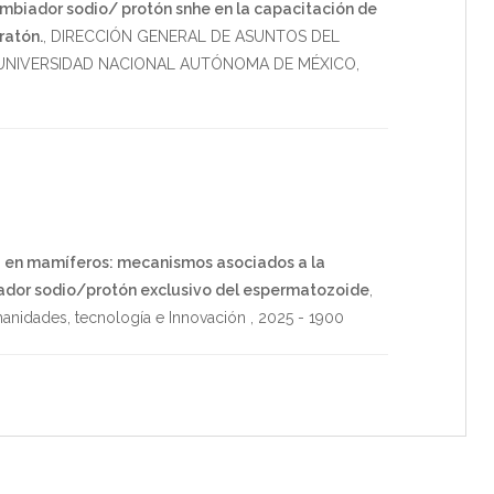
ambiador sodio/ protón snhe en la capacitación de
ratón.
,
DIRECCIÓN GENERAL DE ASUNTOS DEL
NIVERSIDAD NACIONAL AUTÓNOMA DE MÉXICO
,
na en mamíferos: mecanismos asociados a la
ador sodio/protón exclusivo del espermatozoide
,
manidades, tecnología e Innovación
,
2025
-
1900