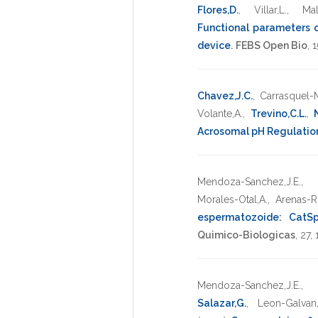
Flores,D.
,
Villar,L.
,
Mal
Functional parameters 
device
.
FEBS Open Bio
,
1
Chavez,J.C.
,
Carrasquel-M
Volante,A.
,
Trevino,C.L.
,
Acrosomal pH Regulatio
Mendoza-Sanchez,J.E.
Morales-Otal,A.
,
Arenas-Ri
espermatozoide: CatSp
Quimico-Biologicas
,
27
,
Mendoza-Sanchez,J.E.
Salazar,G.
,
Leon-Galvan,