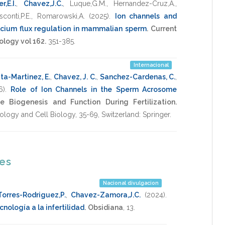
r,E.I.
,
Chavez,J.C.
,
Luque,G.M.
,
Hernandez-Cruz,A.
,
sconti,P.E.
,
Romarowski,A.
(2025)
.
Ion channels and
alcium flux regulation in mammalian sperm
.
Current
ology vol 162.
351-385
.
Internacional
ta-Martinez, E.
,
Chavez, J. C.
,
Sanchez-Cardenas, C.
,
6)
.
Role of Ion Channels in the Sperm Acrosome
 Biogenesis and Function During Fertilization.
ology and Cell Biology
,
35-69
,
Switzerland: Springer
.
nes
Nacional divulgacion
Torres-Rodriguez,P.
,
Chavez-Zamora,J.C.
(2024)
.
nología a la infertilidad
.
Obsidiana
,
13
.