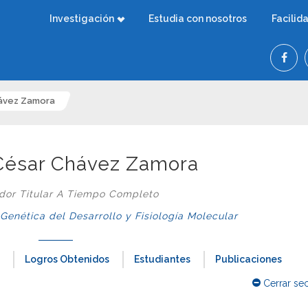
Investigación
Estudia con nosotros
Facilid
hávez Zamora
o César Chávez Zamora
ador Titular A Tiempo Completo
nética del Desarrollo y Fisiología Molecular
Logros Obtenidos
Estudiantes
Publicaciones
Cerrar se