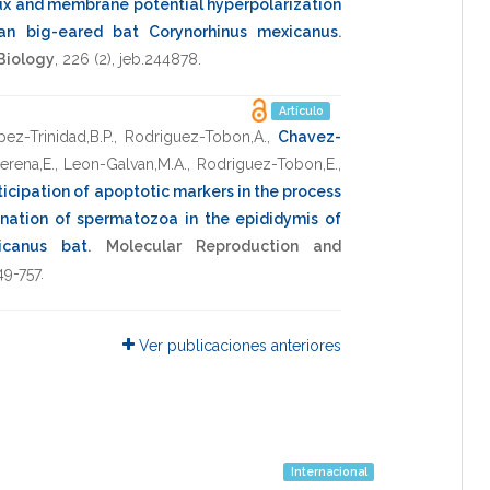
ux and membrane potential hyperpolarization
an big-eared bat Corynorhinus mexicanus
.
 Biology
,
226
(2),
jeb.244878
.
Artículo
ez-Trinidad,B.P.
,
Rodriguez-Tobon,A.
,
Chavez-
erena,E.
,
Leon-Galvan,M.A.
,
Rodriguez-Tobon,E.
,
ticipation of apoptotic markers in the process
ination of spermatozoa in the epididymis of
icanus bat
.
Molecular Reproduction and
49-757
.
Ver publicaciones anteriores
Internacional