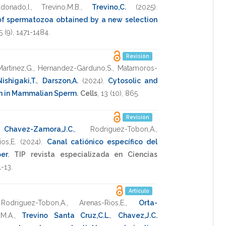
donado,I.
,
Trevino,M.B.
,
Trevino,C.
(2025)
.
of spermatozoa obtained by a new selection
5
(9),
1471-1484
.
Revisión
artinez,G.
,
Hernandez-Garduno,S.
,
Matamoros-
Nishigaki,T.
,
Darszon,A.
(2024)
.
Cytosolic and
n in Mammalian Sperm
.
Cells
,
13
(10),
865
.
Revisión
,
Chavez-Zamora,J.C.
,
Rodriguez-Tobon,A.
,
os,E.
(2024)
.
Canal catiónico específico del
er
.
TIP revista especializada en Ciencias
1-13
.
Artículo
,
Rodriguez-Tobon,A.
,
Arenas-Rios,E.
,
Orta-
M.A.
,
Trevino Santa Cruz,C.L.
,
Chavez,J.C.