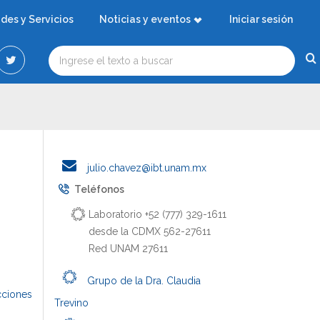
ades y Servicios
Noticias y eventos
Iniciar sesión
julio.chavez@ibt.unam.mx
Teléfonos
Laboratorio +52 (777) 329-1611
desde la CDMX 562-27611
Red UNAM 27611
Grupo de la Dra. Claudia
cciones
Trevino