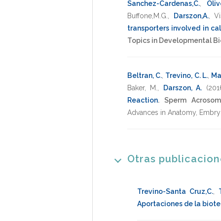
Sanchez-Cardenas,C.
,
Olive
Buffone,M.G.
,
Darszon,A.
,
Vi
transporters involved in c
Topics in Developmental Bi
Beltran, C.
,
Trevino, C. L.
,
Ma
Baker, M.
,
Darszon, A.
(201
Reaction
.
Sperm Acrosome
Advances in Anatomy, Embry
Otras publicacio
Trevino-Santa Cruz,C.
,
Aportaciones de la biotec