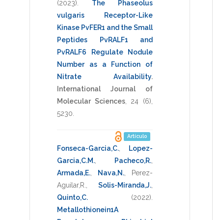
(2023)
.
The Phaseolus
vulgaris Receptor-Like
Kinase PvFER1 and the Small
Peptides PvRALF1 and
PvRALF6 Regulate Nodule
Number as a Function of
Nitrate Availability
.
International Journal of
Molecular Sciences
,
24
(6),
5230
.
Artículo
Fonseca-Garcia,C.
,
Lopez-
Garcia,C.M.
,
Pacheco,R.
,
Armada,E.
,
Nava,N.
,
Perez-
Aguilar,R.
,
Solis-Miranda,J.
,
Quinto,C.
(2022)
.
Metallothionein1A