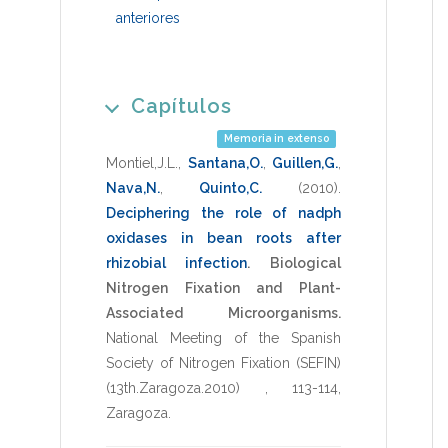
anteriores
Capítulos
Memoria in extenso
Montiel,J.L.
,
Santana,O.
,
Guillen,G.
,
Nava,N.
,
Quinto,C.
(2010)
.
Deciphering the role of nadph
oxidases in bean roots after
rhizobial infection
.
Biological
Nitrogen Fixation and Plant-
Associated Microorganisms.
National Meeting of the Spanish
Society of Nitrogen Fixation (SEFIN)
(13th.Zaragoza.2010)
,
113-114
,
Zaragoza
.