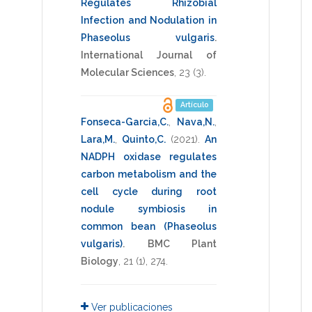
Regulates Rhizobial
Infection and Nodulation in
Phaseolus vulgaris
.
International Journal of
Molecular Sciences
,
23
(3).
Artículo
Fonseca-Garcia,C.
,
Nava,N.
,
Lara,M.
,
Quinto,C.
(2021)
.
An
NADPH oxidase regulates
carbon metabolism and the
cell cycle during root
nodule symbiosis in
common bean (Phaseolus
vulgaris)
.
BMC Plant
Biology
,
21
(1),
274
.
Ver publicaciones