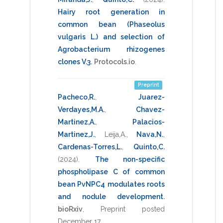
Hairy root generation in
common bean (Phaseolus
vulgaris L.) and selection of
Agrobacterium rhizogenes
clones V.3
.
Protocols.io
.
Preprint
Pacheco,R.
,
Juarez-
Verdayes,M.A.
,
Chavez-
Martinez,A.
,
Palacios-
Martinez,J.
,
Leija,A.
,
Nava,N.
,
Cardenas-Torres,L.
,
Quinto,C.
(2024)
.
The non-specific
phospholipase C of common
bean PvNPC4 modulates roots
and nodule development
.
bioRxiv
,
Preprint posted
December 17
.