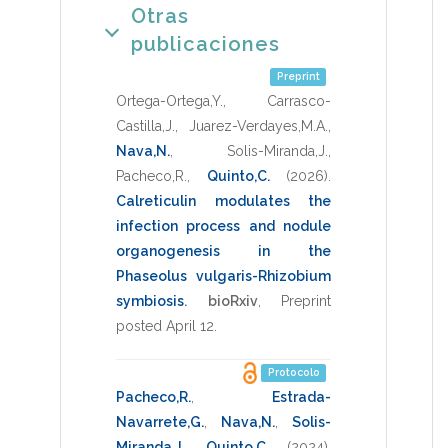
Otras
publicaciones
Preprint
Ortega-Ortega,Y.
,
Carrasco-
Castilla,J.
,
Juarez-Verdayes,M.A.
,
Nava,N.
,
Solis-Miranda,J.
,
Pacheco,R.
,
Quinto,C.
(2026)
.
Calreticulin modulates the
infection process and nodule
organogenesis in the
Phaseolus vulgaris-Rhizobium
symbiosis
.
bioRxiv
,
Preprint
posted April 12
.
Protocolo
Pacheco,R.
,
Estrada-
Navarrete,G.
,
Nava,N.
,
Solis-
Miranda,J.
,
Quinto,C.
(2024)
.