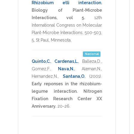
Rhizobium etli interaction
.
Biology of Plant-Microbe
Interactions, vol 5.
12th
International Congress on Molecular
Plant-Microbe Interactions
,
500-503
,
5
,
St Paul, Minnesota
.
Nacional
Quinto,C.
,
Cardenas,L.
,
Balleza,D.
,
Gomez,F.
,
Nava,N.
,
Aleman,N.
,
Hernandez,N.
,
Santana,O.
(2001)
.
Early reponses in the rhizobium-
legume interaction.
Nitrogen
Fixation Research Center XX
Anniversary.
20-26
.