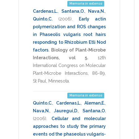
Memoria in extenso
Cardenas,L.
,
Santana,O.
,
Nava,N.
,
Quinto,C.
(2006)
.
Early actin
polymerization and ROS changes
in Phaseolis vulgaris root hairs
responding to Rhizobium Etli Nod
factors
.
Biology of Plant-Microbe
Interactions, vol 5.
12th
International Congress on Molecular
Plant-Microbe Interactions
,
86-89
,
St Paul, Minnesota
.
Memoria in extenso
Quinto,C.
,
Cardenas,L.
,
Aleman,E.
,
Nava,N.
,
Jauregui,D.
,
Santana,O.
(2006)
.
Cellular and molecular
approaches to study the primary
events od the phaseolus vulgaris-