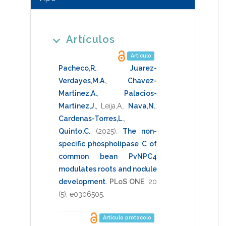
Artículos
Artículo
Pacheco,R.
,
Juarez-
Verdayes,M.A.
,
Chavez-
Martinez,A.
,
Palacios-
Martinez,J.
,
Leija,A.
,
Nava,N.
,
Cardenas-Torres,L.
,
Quinto,C.
(2025)
.
The non-
specific phospholipase C of
common bean PvNPC4
modulates roots and nodule
development
.
PLoS ONE
,
20
(5),
e0306505
.
Artículo protocolo