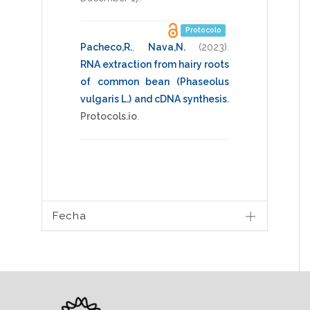
Protocolo
Pacheco,R.
,
Nava,N.
(2023)
.
RNA extraction from hairy roots
of common bean (Phaseolus
vulgaris L.) and cDNA synthesis
.
Protocols.io
.
Fecha