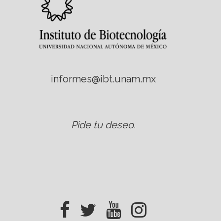
informes@ibt.unam.mx
Pide tu deseo
.