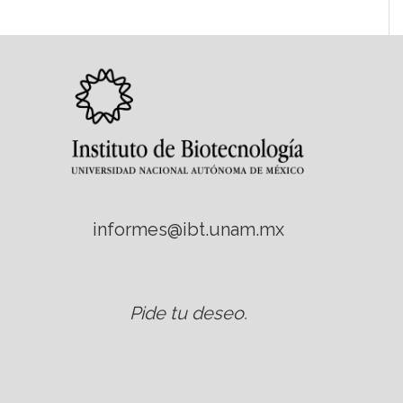
informes@ibt.unam.mx
Pide tu deseo
.