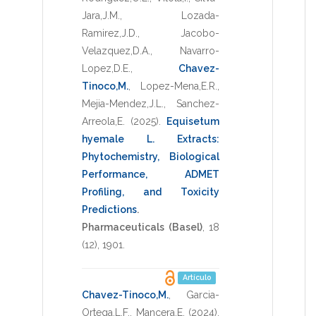
Jara,J.M.
,
Lozada-
Ramirez,J.D.
,
Jacobo-
Velazquez,D.A.
,
Navarro-
Lopez,D.E.
,
Chavez-
Tinoco,M.
,
Lopez-Mena,E.R.
,
Mejia-Mendez,J.L.
,
Sanchez-
Arreola,E.
(2025)
.
Equisetum
hyemale L. Extracts:
Phytochemistry, Biological
Performance, ADMET
Profiling, and Toxicity
Predictions
.
Pharmaceuticals (Basel)
,
18
(12),
1901
.
Artículo
Chavez-Tinoco,M.
,
Garcia-
Ortega,L.F.
,
Mancera,E.
(2024)
.