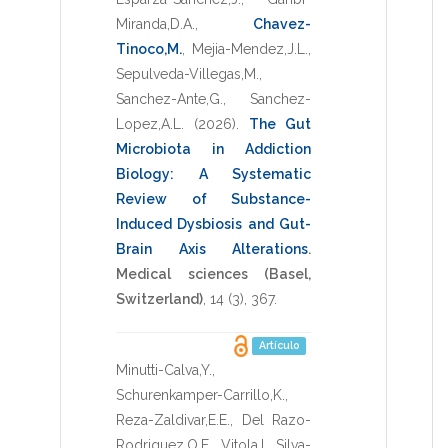
Miranda,D.A.
,
Chavez-
Tinoco,M.
,
Mejia-Mendez,J.L.
,
Sepulveda-Villegas,M.
,
Sanchez-Ante,G.
,
Sanchez-
Lopez,A.L.
(2026)
.
The Gut
Microbiota in Addiction
Biology: A Systematic
Review of Substance-
Induced Dysbiosis and Gut-
Brain Axis Alterations
.
Medical sciences (Basel,
Switzerland)
,
14
(3),
367
.
Artículo
Minutti-Calva,Y.
,
Schurenkamper-Carrillo,K.
,
Reza-Zaldivar,E.E.
,
Del Razo-
Rodriguez,O.E.
,
Vitola,I.
,
Silva-