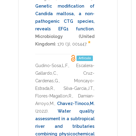
Genetic modification of
Candida maltosa, a non-
pathogenic CTG species,
reveals EFG1 function
.
Microbiology (United
*
Kingdom)
,
170
(3),
001447
.
Artículo
Gudino-Sosa,L.F.
,
Escalera-
Gallardo,C.
,
Cruz-
Cardenas,G.
,
Moncayo-
Estrada,R.
,
Silva-Garcia,J.T.
,
Flores-Magallon,R.
,
Damian-
Arroyo,M.
,
Chavez-Tinoco,M.
(2022)
.
Water quality
assessment in a subtropical
river and tributaries
combining physicochemical