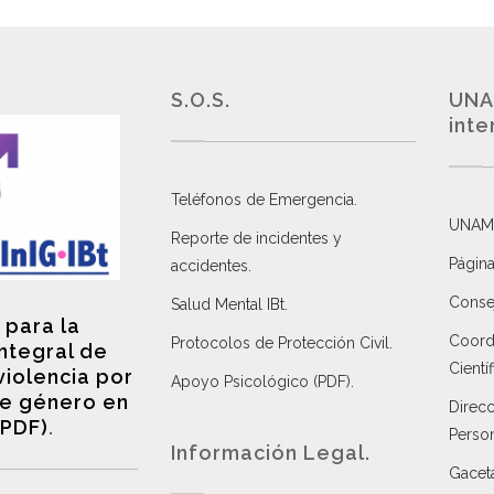
S.O.S.
UNA
inte
Teléfonos de Emergencia.
UNAM
Reporte de incidentes y
Página
accidentes
.
Consej
Salud Mental IBt
.
 para la
Coordi
Protocolos de Protección Civil
.
integral de
Científ
violencia por
Apoyo Psicológico (PDF)
.
e género en
Direc
(PDF)
.
Perso
Información Legal.
Gacet