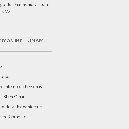
go del Patrimonio Cultural
 UNAM.
emas IBt - UNAM.
ec
.
ioTec.
ro Interno de Personas
.
 IBt en Gmail
.
tud de Videoconferencia.
d de Cómputo