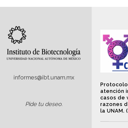
informes@ibt.unam.mx
Protocolo
atención 
casos de 
Pide tu deseo
.
razones d
la UNAM. 