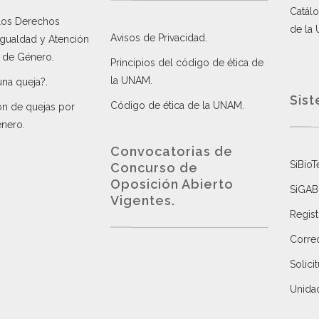
Catálo
 los Derechos
de la
Avisos de Privacidad
.
 Igualdad y Atención
a de Género
.
Principios del código de ética de
la UNAM
.
una queja?
.
Sist
Código de ética de la UNAM
.
ón de quejas por
énero
.
Convocatorias de
SiBioT
Concurso de
Oposición Abierto
SiGAB
Vigentes
.
Regist
Correo
Solici
Unida