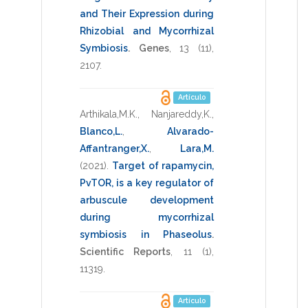
and Their Expression during
Rhizobial and Mycorrhizal
Symbiosis
.
Genes
,
13
(11),
2107
.
Artículo
Arthikala,M.K.
,
Nanjareddy,K.
,
Blanco,L.
,
Alvarado-
Affantranger,X.
,
Lara,M.
(2021)
.
Target of rapamycin,
PvTOR, is a key regulator of
arbuscule development
during mycorrhizal
symbiosis in Phaseolus
.
Scientific Reports
,
11
(1),
11319
.
Artículo