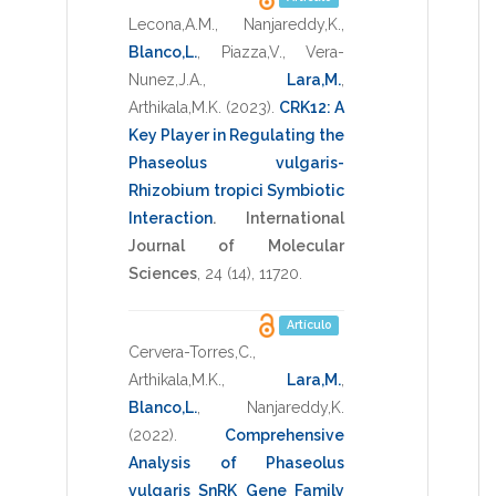
Lecona,A.M.
,
Nanjareddy,K.
,
Blanco,L.
,
Piazza,V.
,
Vera-
Nunez,J.A.
,
Lara,M.
,
Arthikala,M.K.
(2023)
.
CRK12: A
Key Player in Regulating the
Phaseolus vulgaris-
Rhizobium tropici Symbiotic
Interaction
.
International
Journal of Molecular
Sciences
,
24
(14),
11720
.
Artículo
Cervera-Torres,C.
,
Arthikala,M.K.
,
Lara,M.
,
Blanco,L.
,
Nanjareddy,K.
(2022)
.
Comprehensive
Analysis of Phaseolus
vulgaris SnRK Gene Family