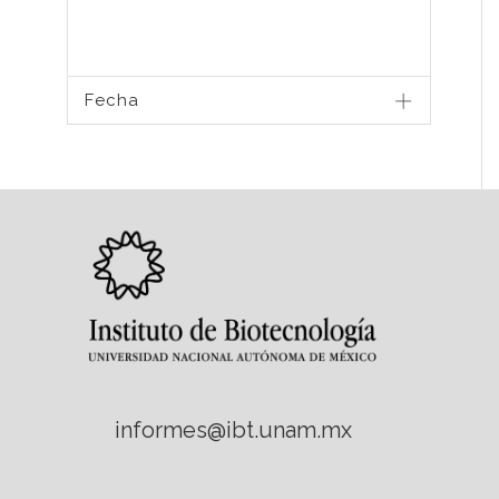
Fecha
informes@ibt.unam.mx