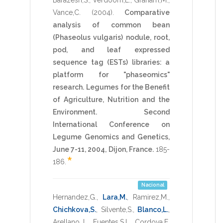
Vance,C.
(2004)
.
Comparative
analysis of common bean
(Phaseolus vulgaris) nodule, root,
pod, and leaf expressed
sequence tag (ESTs) libraries: a
platform for "phaseomics"
research.
Legumes for the Benefit
of Agriculture, Nutrition and the
Environment. Second
International Conference on
Legume Genomics and Genetics,
June 7-11, 2004, Dijon, France.
185-
*
186
.
Nacional
Hernandez,G.
,
Lara,M.
,
Ramirez,M.
,
Chichkova,S.
,
Silvente,S.
,
Blanco,L.
,
Arellano,J.
,
Fuentes,S.I.
,
Cordova,E.