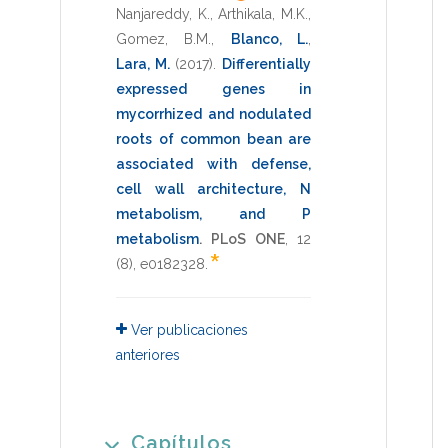
Nanjareddy, K.
,
Arthikala, M.K.
,
Gomez, B.M.
,
Blanco, L.
,
Lara, M.
(2017)
.
Differentially
expressed genes in
mycorrhized and nodulated
roots of common bean are
associated with defense,
cell wall architecture, N
metabolism, and P
metabolism
.
PLoS ONE
,
12
*
(8),
e0182328
.
Ver publicaciones
anteriores
Capítulos