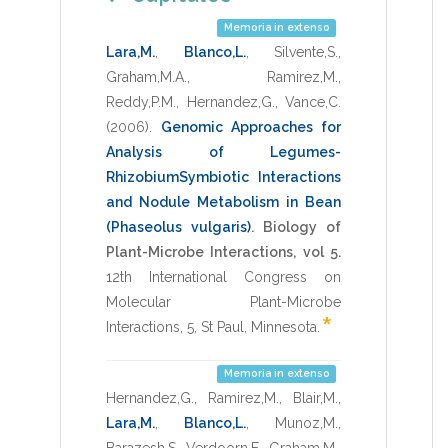
Memoria in extenso
Lara,M.
,
Blanco,L.
,
Silvente,S.
,
Graham,M.A.
,
Ramirez,M.
,
Reddy,P.M.
,
Hernandez,G.
,
Vance,C.
(2006)
.
Genomic Approaches for
Analysis of Legumes-
RhizobiumSymbiotic Interactions
and Nodule Metabolism in Bean
(Phaseolus vulgaris)
.
Biology of
Plant-Microbe Interactions, vol 5.
12th International Congress on
Molecular Plant-Microbe
*
Interactions
,
5
,
St Paul, Minnesota
.
Memoria in extenso
Hernandez,G.
,
Ramirez,M.
,
Blair,M.
,
Lara,M.
,
Blanco,L.
,
Munoz,M.
,
Barazesh,S.
,
Verdoorn,E.
,
Graham,M.
,