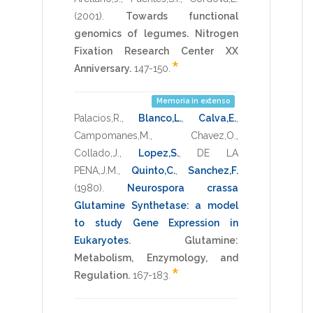
(2001)
.
Towards functional
genomics of legumes.
Nitrogen
Fixation Research Center XX
*
Anniversary.
147-150
.
Memoria in extenso
Palacios,R.
,
Blanco,L.
,
Calva,E.
,
Campomanes,M.
,
Chavez,O.
,
Collado,J.
,
Lopez,S.
,
DE LA
PENA,J.M.
,
Quinto,C.
,
Sanchez,F.
(1980)
.
Neurospora crassa
Glutamine Synthetase: a model
to study Gene Expression in
Eukaryotes
.
Glutamine:
Metabolism, Enzymology, and
*
Regulation.
167-183
.