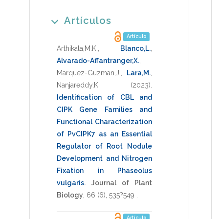
Artículos
Artículo
Arthikala,M.K.
,
Blanco,L.
,
Alvarado-Affantranger,X.
,
Marquez-Guzman,J.
,
Lara,M.
,
Nanjareddy,K.
(2023)
.
Identification of CBL and
CIPK Gene Families and
Functional Characterization
of PvCIPK7 as an Essential
Regulator of Root Nodule
Development and Nitrogen
Fixation in Phaseolus
vulgaris
.
Journal of Plant
Biology
,
66
(6),
535?549
.
Artículo