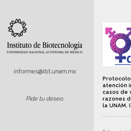
informes@ibt.unam.mx
Protocolo
atención 
casos de 
Pide tu deseo
.
razones d
la UNAM. 