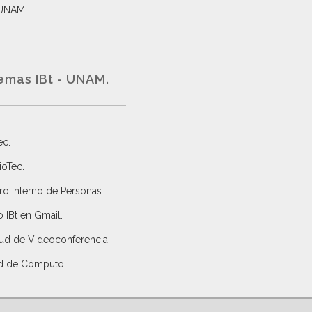
 UNAM.
emas IBt - UNAM.
ec
.
ioTec.
ro Interno de Personas
.
 IBt en Gmail
.
tud de Videoconferencia.
d de Cómputo