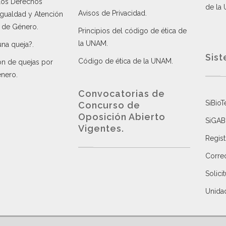
 los Derechos
de la
Avisos de Privacidad
.
 Igualdad y Atención
a de Género
.
Principios del código de ética de
la UNAM
.
una queja?
.
Sist
Código de ética de la UNAM
.
ón de quejas por
énero
.
Convocatorias de
SiBioT
Concurso de
Oposición Abierto
SiGAB
Vigentes
.
Regist
Correo
Solici
Unida