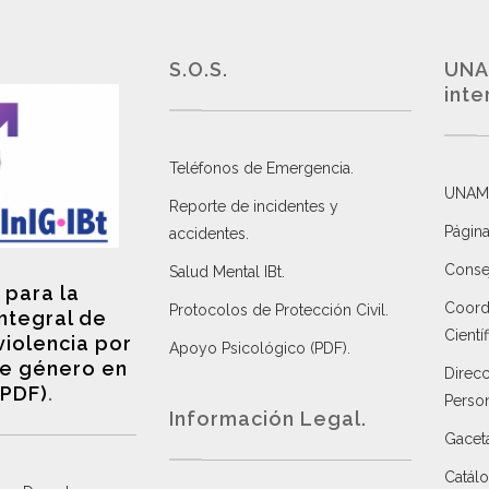
S.O.S.
UNA
inte
Teléfonos de Emergencia.
UNAM
Reporte de incidentes y
Página
accidentes
.
Consej
Salud Mental IBt
.
 para la
Coordi
Protocolos de Protección Civil
.
integral de
Científ
violencia por
Apoyo Psicológico (PDF)
.
e género en
Direc
(PDF)
.
Perso
Información Legal.
Gacet
Catálo