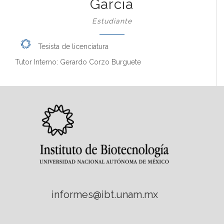
García
Estudiante
Tesista de licenciatura
Tutor Interno: Gerardo Corzo Burguete
informes@ibt.unam.mx