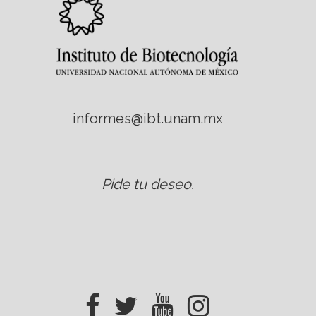
informes@ibt.unam.mx
Pide tu deseo
.