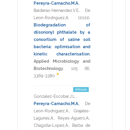
Pereyra-Camacho,M.A.
,
Balderas-Hernandez,V.E.
,
De
Leon-Rodriguez,A.
(2021)
.
Biodegradation of
diisononyl phthalate by a
consortium of saline soil
bacteria: optimisation and
kinetic characterisation
.
Applied Microbiology and
Biotechnology
,
105
(8),
*
3369-3380
.
Artículo
Gonzalez-Escobar,J.L.
,
Pereyra-Camacho,M.A.
,
De
Leon-Rodriguez,A.
,
Grajales-
Lagunes,A.
,
Reyes-Aguero,A.
,
Chagolla-Lopez,A.
,
Barba de