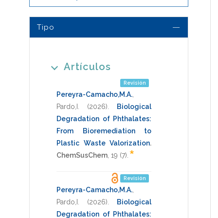
Tipo
Artículos
Revisión
Pereyra-Camacho,M.A.
,
Pardo,I.
(2026)
.
Biological
Degradation of Phthalates:
From Bioremediation to
Plastic Waste Valorization
.
*
ChemSusChem
,
19
(7).
Revisión
Pereyra-Camacho,M.A.
,
Pardo,I.
(2026)
.
Biological
Degradation of Phthalates: