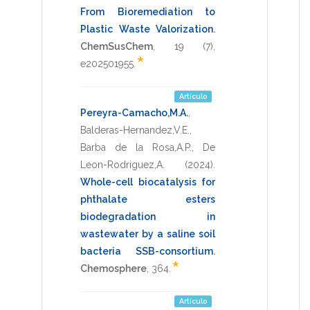
From Bioremediation to
Plastic Waste Valorization
.
ChemSusChem
,
19
(7),
*
e202501955
.
Artículo
Pereyra-Camacho,M.A.
,
Balderas-Hernandez,V.E.
,
Barba de la Rosa,A.P.
,
De
Leon-Rodriguez,A.
(2024)
.
Whole-cell biocatalysis for
phthalate esters
biodegradation in
wastewater by a saline soil
bacteria SSB-consortium
.
*
Chemosphere
,
364
.
Artículo