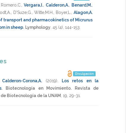
,
Romero,C.
,
Vergara,I.
,
Calderon,A.
,
Benard,M.
,
odt,A.
,
D'Suze,G.
,
Witte,M.H.
,
Boyer,L.
,
Alagon,A.
f transport and pharmacokinetics of Micrurus
nom in sheep
.
Lymphology
,
45
(4),
144-153
.
nes
Divulgación
,
Calderon-Corona,A.
(2019)
.
Los retos en la
s
.
Biotecnología en Movimiento. Revista de
o de Biotecnología de la UNAM
,
19
,
29-31
.