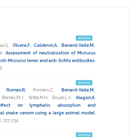
Artículo
a,G.
,
Olvera,F.
,
Calderon,A.
,
Benard-Valle,M.
,
1)
.
Assessment of neutralization of Micrurus
nti-Micrurus tener and anti-ScNtx antibodies
.
6
.
Artículo
,
Roman,R.
,
Romero,C.
,
Benard-Valle,M.
,
,
Bernas,M.J.
,
Witte,M.H.
,
Boyer,L.V.
,
Alagon,A.
ffect on lymphatic absorption and
ral snake venom using a large animal model
.
),
727-734
.
Artículo