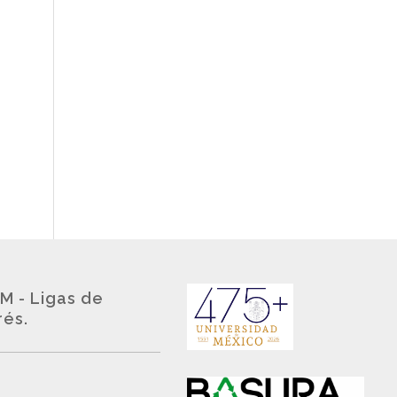
M - Ligas de
rés.