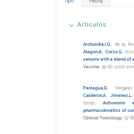
Tipo
Fecha
Artículos
Archundia,I.G.
,
de la Ros
Alagon,A.
,
Corzo,G.
(202
venoms with a blend of a
Vaccine
,
39
(6),
1000-100
Paniagua,D.
,
Vergara,I.
Calderon,A.
,
Jimenez,L.
(2019)
.
Antivenom e
pharmacokinetics of co
Clinical Toxicology
,
57
(8