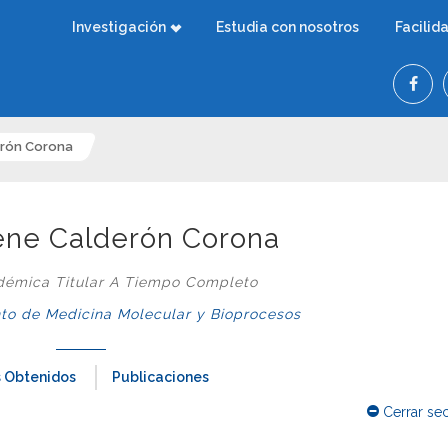
Investigación
Estudia con nosotros
Facilid
erón Corona
lene Calderón Corona
démica Titular A Tiempo Completo
o de Medicina Molecular y Bioprocesos
 Obtenidos
Publicaciones
Cerrar se