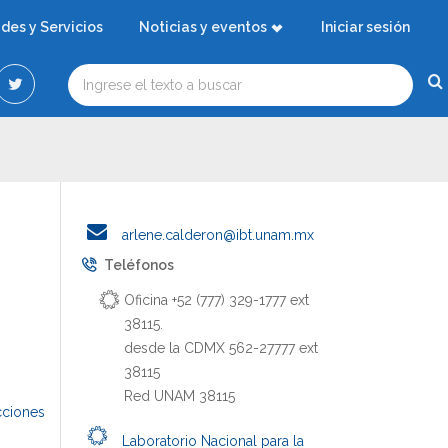
ades y Servicios
Noticias y eventos
Iniciar sesión
arlene.calderon@ibt.unam.mx
Teléfonos
Oficina +52 (777) 329-1777 ext
38115.
desde la CDMX 562-27777 ext
38115
Red UNAM 38115
cciones
Laboratorio Nacional para la