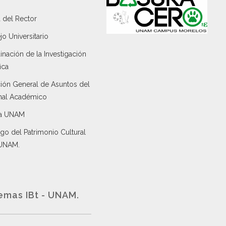
 del Rector
o Universitario
nación de la Investigación
ica
ción General de Asuntos del
nal Académico
a UNAM
go del Patrimonio Cultural
 UNAM.
emas IBt - UNAM.