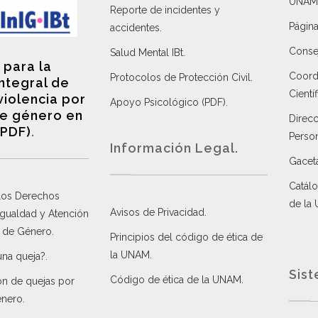
UNAM
Reporte de incidentes y
Página
accidentes
.
Consej
Salud Mental IBt
.
 para la
Coordi
Protocolos de Protección Civil
.
integral de
Científ
violencia por
Apoyo Psicológico (PDF)
.
e género en
Direc
(PDF)
.
Perso
Información Legal.
Gacet
Catálo
 los Derechos
de la
Avisos de Privacidad
.
 Igualdad y Atención
a de Género
.
Principios del código de ética de
la UNAM
.
una queja?
.
Sist
Código de ética de la UNAM
.
ón de quejas por
énero
.