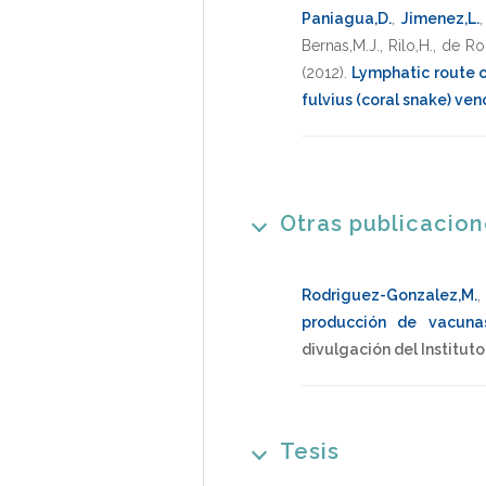
Paniagua,D.
,
Jimenez,L.
Bernas,M.J.
,
Rilo,H.
,
de Ro
(2012)
.
Lymphatic route o
fulvius (coral snake) ve
Otras publicacio
Rodriguez-Gonzalez,M.
producción de vacuna
divulgación del Institut
Tesis