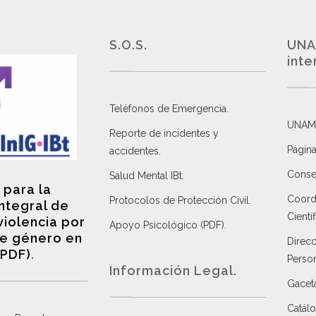
S.O.S.
UNA
inte
Teléfonos de Emergencia.
UNAM
Reporte de incidentes y
Página
accidentes
.
Consej
Salud Mental IBt
.
 para la
Coordi
Protocolos de Protección Civil
.
integral de
Científ
violencia por
Apoyo Psicológico (PDF)
.
e género en
Direc
(PDF)
.
Perso
Información Legal.
Gacet
Catálo