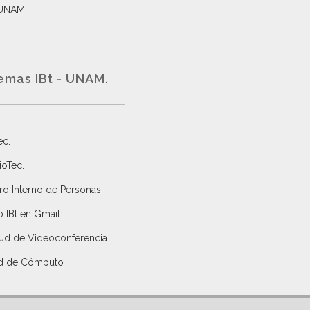
 UNAM.
emas IBt - UNAM.
ec
.
ioTec.
ro Interno de Personas
.
 IBt en Gmail
.
tud de Videoconferencia.
d de Cómputo