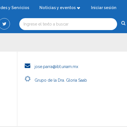
ades y Servicios
Noticias y eventos
Iniciar sesión
jose.parra@ibt.unam.mx
Grupo de la Dra. Gloria Saab