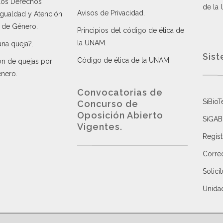
 los Derechos
de la
Avisos de Privacidad
.
 Igualdad y Atención
a de Género
.
Principios del código de ética de
la UNAM
.
una queja?
.
Sist
Código de ética de la UNAM
.
ón de quejas por
énero
.
Convocatorias de
SiBioT
Concurso de
Oposición Abierto
SiGAB
Vigentes
.
Regist
Correo
Solici
Unida