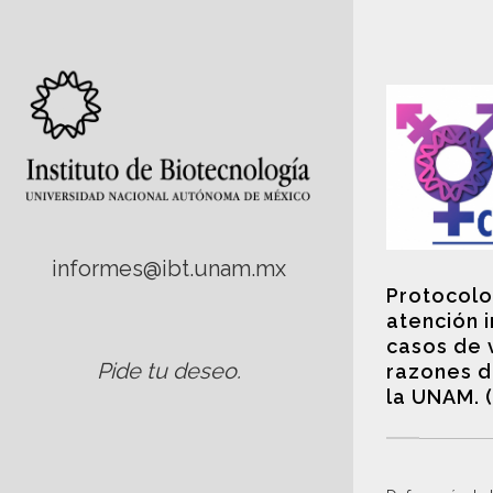
informes@ibt.unam.mx
Protocolo
atención 
casos de 
Pide tu deseo
.
razones d
la UNAM. 