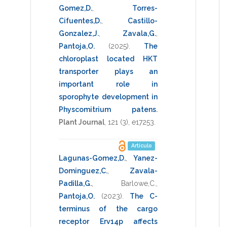
Gomez,D.
,
Torres-
Cifuentes,D.
,
Castillo-
Gonzalez,J.
,
Zavala,G.
,
Pantoja,O.
(2025)
.
The
chloroplast located HKT
transporter plays an
important role in
sporophyte development in
Physcomitrium patens
.
Plant Journal
,
121
(3),
e17253
.
Artículo
Lagunas-Gomez,D.
,
Yanez-
Dominguez,C.
,
Zavala-
Padilla,G.
,
Barlowe,C.
,
Pantoja,O.
(2023)
.
The C-
terminus of the cargo
receptor Erv14p affects