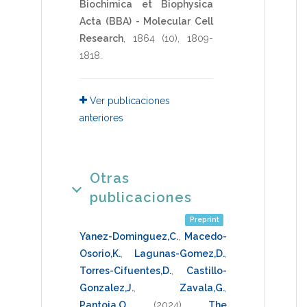
Biochimica et Biophysica
Acta (BBA) - Molecular Cell
Research
,
1864
(10),
1809-
1818
.
Ver publicaciones
anteriores
Otras
publicaciones
Preprint
Yanez-Dominguez,C.
,
Macedo-
Osorio,K.
,
Lagunas-Gomez,D.
,
Torres-Cifuentes,D.
,
Castillo-
Gonzalez,J.
,
Zavala,G.
,
Pantoja,O.
(2024)
.
The