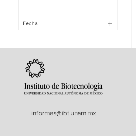
Fecha
informes@ibt.unam.mx