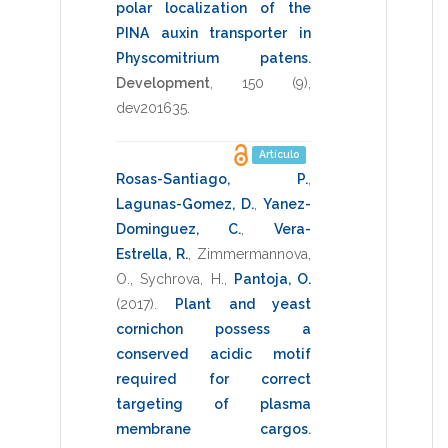
polar localization of the
PINA auxin transporter in
Physcomitrium patens
.
Development
,
150
(9),
dev201635
.
Artículo
Rosas-Santiago, P.
,
Lagunas-Gomez, D.
,
Yanez-
Dominguez, C.
,
Vera-
Estrella, R.
,
Zimmermannova,
O.
,
Sychrova, H.
,
Pantoja, O.
(2017)
.
Plant and yeast
cornichon possess a
conserved acidic motif
required for correct
targeting of plasma
membrane cargos
.