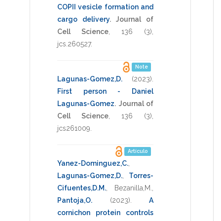
COPII vesicle formation and
cargo delivery
.
Journal of
Cell Science
,
136
(3),
jcs.260527
.
Note
Lagunas-Gomez,D.
(2023)
.
First person - Daniel
Lagunas-Gomez
.
Journal of
Cell Science
,
136
(3),
jcs261009
.
Artículo
Yanez-Dominguez,C.
,
Lagunas-Gomez,D.
,
Torres-
Cifuentes,D.M.
,
Bezanilla,M.
,
Pantoja,O.
(2023)
.
A
cornichon protein controls