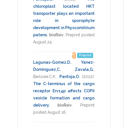
chloroplast located HKT
transporter plays an important
role in sporophyte
development in Physcomitrium
patens
.
bioRxiv
,
Preprint posted
August 24
.
Preprint
Lagunas-Gomez,D.
,
Yanez-
Dominguez,C.
,
Zavala,G.
,
Barlowe,C.K.
,
Pantoja,O.
(2022)
.
The C-terminus of the cargo
receptor Erv14p affects COPII
vesicle formation and cargo
delivery
.
bioRxiv
,
Preprint
posted August 16
.