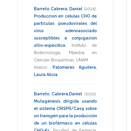
Barreto Cabrera, Daniel
(2024)
.
Produccion en celulas CHO de
particulas pseudovirales del
virus adenoasociado
susceptibles a conjugacion
sitio-especifica
.
Instituto de
Biotecnologia
,
Maestria en
Ciencias Bioquimicas
,
UNAM
.
Asesor:
Palomares Aguilera,
Laura Alicia
Barreto Cabrera,Daniel
(2021)
.
Mutagénesis dirigida usando
el sistema CRISPR/Cas9 sobre
un transgén para la producción
de un biofármaco en células
CHO-K1
.
Facultad de Farmacia
,