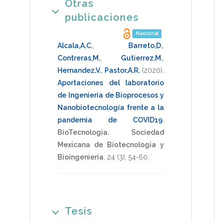
Otras
publicaciones
Nacional
Alcala,A.C.
,
Barreto,D.
,
Contreras,M.
,
Gutierrez,M.
,
Hernandez,V.
,
Pastor,A.R.
(2020)
.
Aportaciones del laboratorio
de Ingeniería de Bioprocesos y
Nanobiotecnología frente a la
pandemia de COVID19
.
BioTecnologia. Sociedad
Mexicana de Biotecnologia y
Bioingenieria
,
24
(3),
54-60
.
Tesis