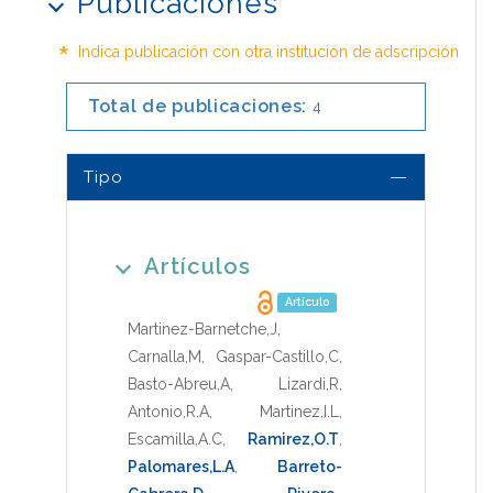
Publicaciones
*
Indica publicación con otra institución de adscripción
Total de publicaciones:
4
Tipo
Artículos
Artículo
Martinez-Barnetche,J
,
Carnalla,M
,
Gaspar-Castillo,C
,
Basto-Abreu,A
,
Lizardi,R
,
Antonio,R.A
,
Martinez,I.L
,
Escamilla,A.C
,
Ramirez,O.T
,
Palomares,L.A
,
Barreto-