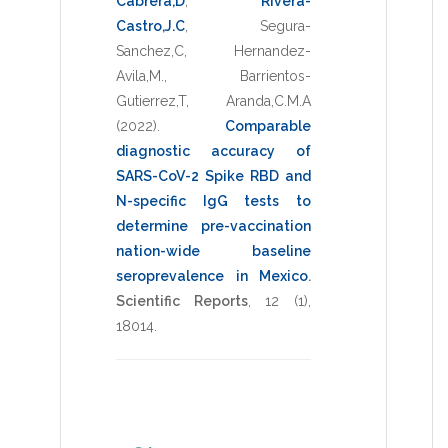
Cabrera,D
,
Rivera-
Castro,J.C
,
Segura-
Sanchez,C
,
Hernandez-
Avila,M.
,
Barrientos-
Gutierrez,T
,
Aranda,C.M.A
(2022)
.
Comparable
diagnostic accuracy of
SARS-CoV-2 Spike RBD and
N-specific IgG tests to
determine pre-vaccination
nation-wide baseline
seroprevalence in Mexico
.
Scientific Reports
,
12
(1),
18014
.