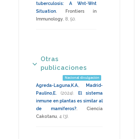
tuberculosis: A Wnt-Wnt
Situation
.
Frontiers in
Immunology
,
8
,
50
.
Otras
publicaciones
Nacional divulgación
Agreda-Laguna,K.A.
,
Madrid-
Paulino,E.
(2024)
.
­El sistema
inmune en plantas es similar al
de mamíferos?
.
Ciencia
Cakotanu
,
4
(3).