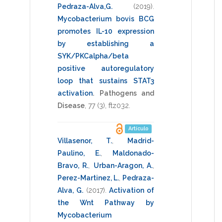
Pedraza-Alva,G.
(2019)
.
Mycobacterium bovis BCG
promotes IL-10 expression
by establishing a
SYK/PKCalpha/beta
positive autoregulatory
loop that sustains STAT3
activation
.
Pathogens and
Disease
,
77
(3),
ftz032
.
Artículo
Villasenor, T.
,
Madrid-
Paulino, E.
,
Maldonado-
Bravo, R.
,
Urban-Aragon, A.
,
Perez-Martinez, L.
,
Pedraza-
Alva, G.
(2017)
.
Activation of
the Wnt Pathway by
Mycobacterium