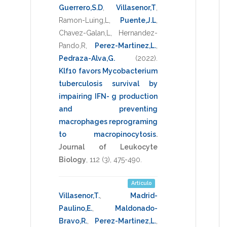
Guerrero,S.D
,
Villasenor,T
,
Ramon-Luing,L
,
Puente,J.L
,
Chavez-Galan,L
,
Hernandez-
Pando,R
,
Perez-Martinez,L.
,
Pedraza-Alva,G.
(2022)
.
Klf10 favors Mycobacterium
tuberculosis survival by
impairing IFN- g production
and preventing
macrophages reprograming
to macropinocytosis
.
Journal of Leukocyte
Biology
,
112
(3),
475-490
.
Artículo
Villasenor,T.
,
Madrid-
Paulino,E.
,
Maldonado-
Bravo,R.
,
Perez-Martinez,L.
,