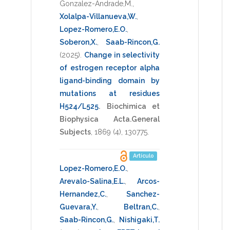
Gonzalez-Andrade,M.
,
Xolalpa-Villanueva,W.
,
Lopez-Romero,E.O.
,
Soberon,X.
,
Saab-Rincon,G.
(2025)
.
Change in selectivity
of estrogen receptor alpha
ligand-binding domain by
mutations at residues
H524/L525
.
Biochimica et
Biophysica Acta.General
Subjects
,
1869
(4),
130775
.
Artículo
Lopez-Romero,E.O.
,
Arevalo-Salina,E.L.
,
Arcos-
Hernandez,C.
,
Sanchez-
Guevara,Y.
,
Beltran,C.
,
Saab-Rincon,G.
,
Nishigaki,T.