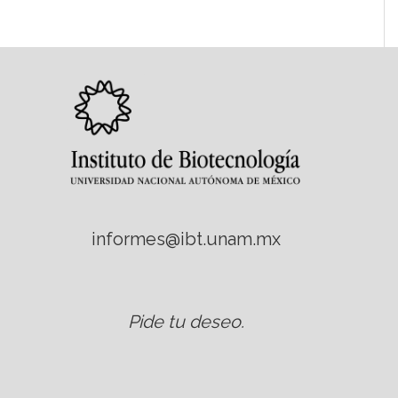
informes@ibt.unam.mx
Pide tu deseo
.