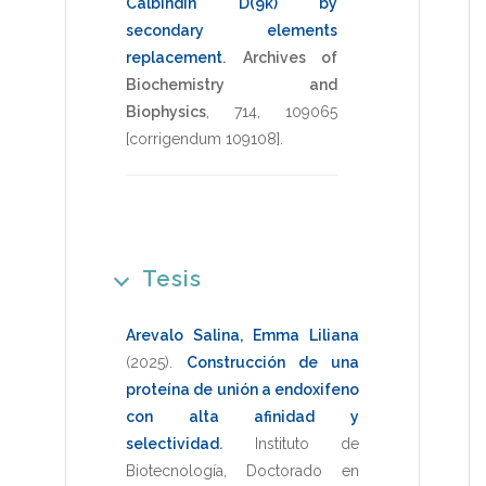
Calbindin D(9k) by
secondary elements
replacement
.
Archives of
Biochemistry and
Biophysics
,
714
,
109065
[corrigendum 109108]
.
Tesis
Arevalo Salina, Emma Liliana
(2025)
.
Construcción de una
proteína de unión a endoxifeno
con alta afinidad y
selectividad
.
Instituto de
Biotecnología
,
Doctorado en