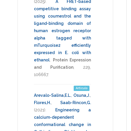
(2025)
.
A FRET-based
competitive binding assay
using coumestrol and the
ligand-binding domain of
human estrogen receptor
alpha tagged with
mTurquoise2 efficiently
expressed in E. coli with
ethanol
.
Protein Expression
and Purification
,
229
,
106667
.
Artículo
Arevalo-Salina,E.L.
,
Osuna,J.
,
Flores,H.
,
Saab-Rincon,G.
(2021)
.
Engineering a
calcium-dependent
conformational change in