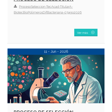
ProcesoSeleccion-TecAcad-TitularA-
BiotecBioPolimerosDifBacteriana-03ago2026
Ver más
11 - Jun - 2026