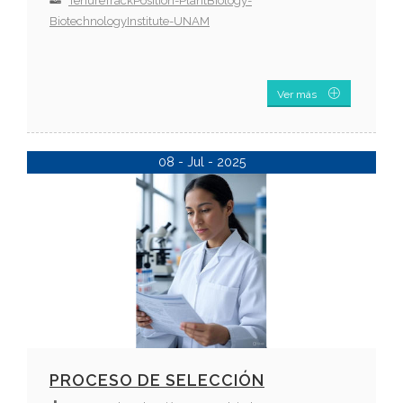
TenureTrackPosition-PlantBiology-
BiotechnologyInstitute-UNAM
Ver más
08 - Jul - 2025
PROCESO DE SELECCIÓN