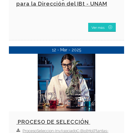
para la Dirección del IBt - UNAM
Ver más
12 - Mar - 2025
PROCESO DE SELECCIÓN
ProcesoSeleccion-InvAsociadoC-BiolMolPlantas-