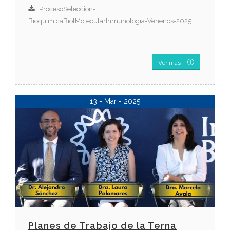
ProcesoSeleccion-
BioquimicaBiolMolecularInmunologia-Venenos-2025
Ver más
13 - Mar - 2025
Planes de Trabajo de la Terna