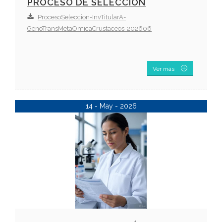
PROCESO DE SELECCIÓN
ProcesoSeleccion-InvTitularA-
GenoTransMetaOmicaCrustaceos-202606
Ver más
14 - May - 2026