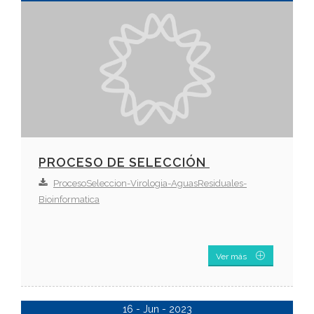
PROCESO DE SELECCIÓN
ProcesoSeleccion-Virologia-AguasResiduales-
Bioinformatica
Ver más
16 - Jun - 2023