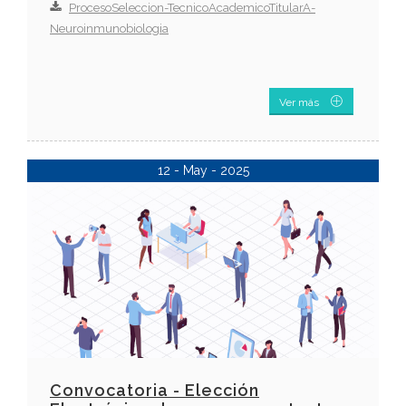
ProcesoSeleccion-TecnicoAcademicoTitularA-
Neuroinmunobiologia
Ver más
12 - May - 2025
Convocatoria - Elección