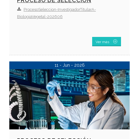
PROCESO DE SELECCIÓN
ProcesoSeleccion-InvestigadorTitularA-
BiologiaVegetal-202606
Ver más
11 - Jun - 2026