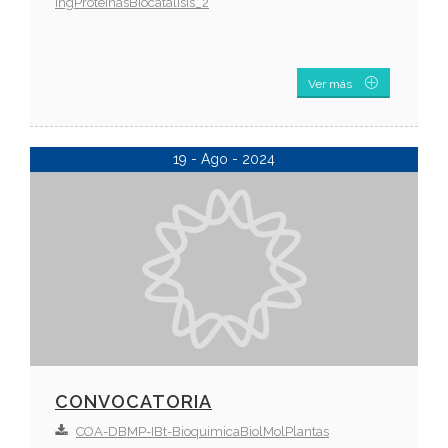
IngProteinasBiocatalisis_2
Ver más
19 - Ago - 2024
CONVOCATORIA
COA-DBMP-IBt-BioquimicaBiolMolPlantas