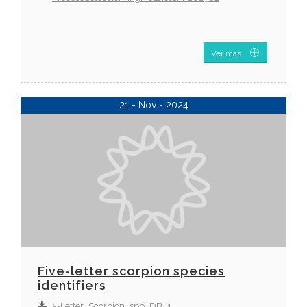
Ver más
21 - Nov - 2024
Five-letter scorpion species
identifiers
5-Letter_Scorpion_spp_DB_1