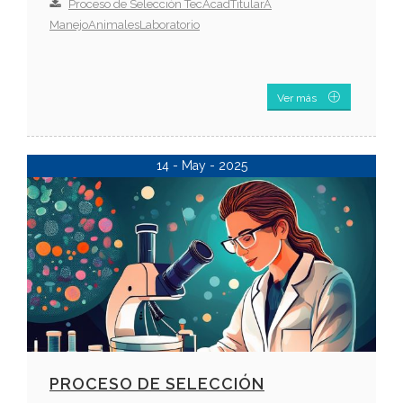
Proceso de Selección TecAcadTitularA
ManejoAnimalesLaboratorio
Ver más
14 - May - 2025
PROCESO DE SELECCIÓN