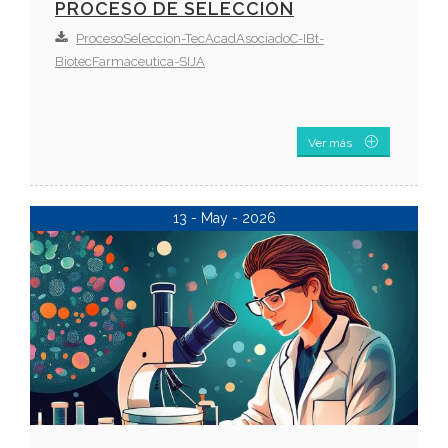
PROCESO DE SELECCIÓN
ProcesoSeleccion-TecAcadAsociadoC-IBt-
BiotecFarmaceutica-SIJA
Ver más
13 - May - 2026