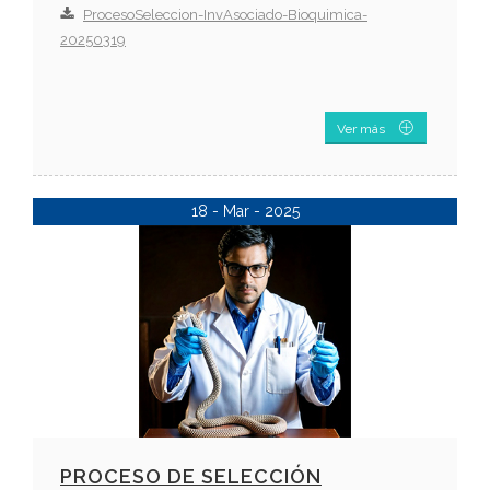
ProcesoSeleccion-InvAsociado-Bioquimica-
20250319
Ver más
18 - Mar - 2025
PROCESO DE SELECCIÓN