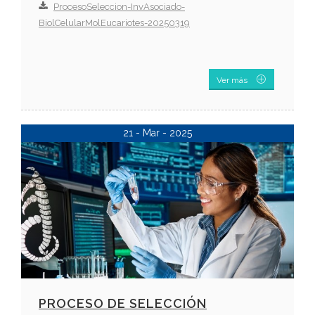
ProcesoSeleccion-InvAsociado-
BiolCelularMolEucariotes-20250319
Ver más
21 - Mar - 2025
PROCESO DE SELECCIÓN