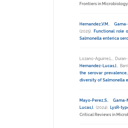
Frontiers in Microbiology
Hernandez,V.M.
,
Gama-M
(2025)
.
Functional role 
Salmonella enterica ser
Lozano-Aguirre,L.
,
Duran-
Hernandez-Lucas,I.
,
Bar
the serovar prevalence,
diversity of Salmonella 
Mayo-Perez,S.
,
Gama-M
Lucas,I.
(2024)
.
LysR-type
Critical Reviews in Micr