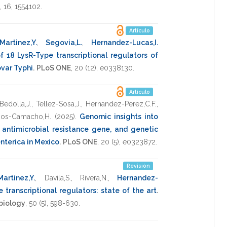
,
16
,
1554102
.
Artículo
artinez,Y.
,
Segovia,L.
,
Hernandez-Lucas,I.
of 18 LysR-Type transcriptional regulators of
ovar Typhi
.
PLoS ONE
,
20
(12),
e0338130
.
Artículo
Bedolla,J.
,
Tellez-Sosa,J.
,
Hernandez-Perez,C.F.
,
rios-Camacho,H.
(2025)
.
Genomic insights into
 antimicrobial resistance gene, and genetic
enterica in Mexico
.
PLoS ONE
,
20
(5),
e0323872
.
Revisión
artinez,Y.
,
Davila,S.
,
Rivera,N.
,
Hernandez-
 transcriptional regulators: state of the art
.
obiology
,
50
(5),
598-630
.