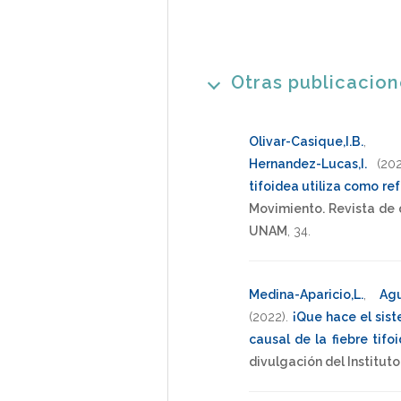
Otras publicacio
Olivar-Casique,I.B.
Hernandez-Lucas,I.
(20
tifoidea utiliza como re
Movimiento. Revista de d
UNAM
,
34
.
Medina-Aparicio,L.
,
Agu
(2022)
.
¡Que hace el sis
causal de la fiebre tifo
divulgación del Institut