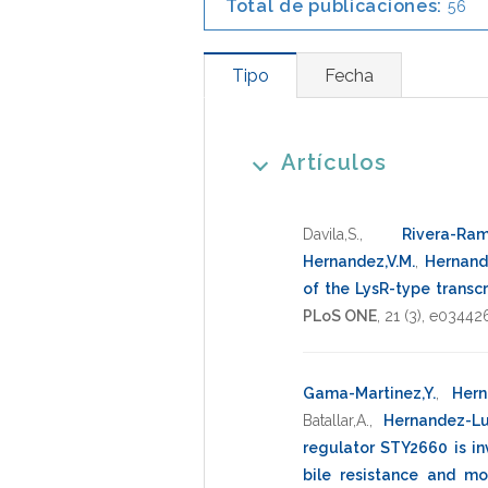
Total de publicaciones:
56
Tipo
Fecha
Artículos
Davila,S.
,
Rivera-Ram
Hernandez,V.M.
,
Hernand
of the LysR-type transc
PLoS ONE
,
21
(3),
e03442
Gama-Martinez,Y.
,
Hern
Batallar,A.
,
Hernandez-Luc
regulator STY2660 is in
bile resistance and mot