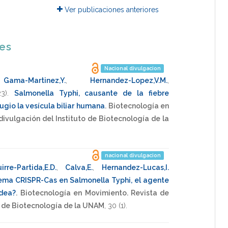
Ver publicaciones anteriores
nes
Nacional divulgacion
,
Gama-Martinez,Y.
,
Hernandez-Lopez,V.M.
,
23)
.
Salmonella Typhi, causante de la fiebre
fugio la vesícula biliar humana
.
Biotecnología en
ivulgación del Instituto de Biotecnología de la
nacional divulgacion
irre-Partida,E.D.
,
Calva,E.
,
Hernandez-Lucas,I.
tema CRISPR-Cas en Salmonella Typhi, el agente
idea?
.
Biotecnología en Movimiento. Revista de
o de Biotecnología de la UNAM
,
30
(1).