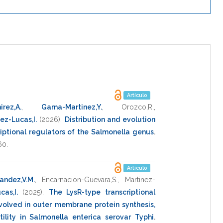
Artículo
irez,A.
,
Gama-Martinez,Y.
,
Orozco,R.
,
ez-Lucas,I.
(2026)
.
Distribution and evolution
riptional regulators of the Salmonella genus
.
60
.
Artículo
andez,V.M.
,
Encarnacion-Guevara,S.
,
Martinez-
as,I.
(2025)
.
The LysR-type transcriptional
volved in outer membrane protein synthesis,
ility in Salmonella enterica serovar Typhi
.