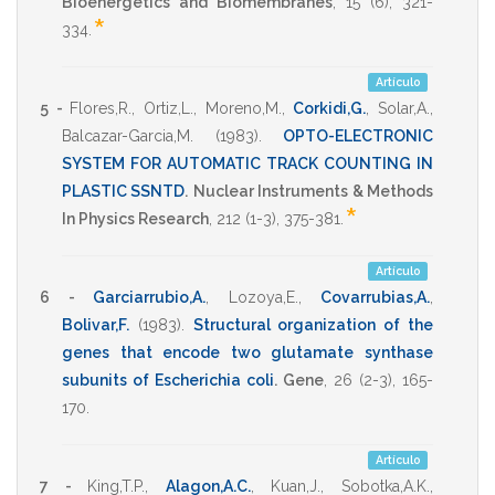
Bioenergetics and Biomembranes
,
15
(6),
321-
*
334
.
Artículo
5 -
Flores,R.
,
Ortiz,L.
,
Moreno,M.
,
Corkidi,G.
,
Solar,A.
,
Balcazar-Garcia,M.
(1983)
.
OPTO-ELECTRONIC
SYSTEM FOR AUTOMATIC TRACK COUNTING IN
PLASTIC SSNTD
.
Nuclear Instruments & Methods
*
In Physics Research
,
212
(1-3),
375-381
.
Artículo
6 -
Garciarrubio,A.
,
Lozoya,E.
,
Covarrubias,A.
,
Bolivar,F.
(1983)
.
Structural organization of the
genes that encode two glutamate synthase
subunits of Escherichia coli
.
Gene
,
26
(2-3),
165-
170
.
Artículo
7 -
King,T.P.
,
Alagon,A.C.
,
Kuan,J.
,
Sobotka,A.K.
,