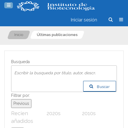
Iniciar sesión
Inicio
Últimas publicaciones
Busqueda
Buscar
Filtrar por:
Previous
Recien
2020s
2010s
200
añadidos