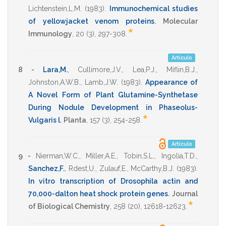
Lichtenstein,L.M.
(1983)
.
Immunochemical studies
of yellowjacket venom proteins
.
Molecular
*
Immunology
,
20
(3),
297-308
.
Artículo
8 -
Lara,M.
,
Cullimore,J.V.
,
Lea,P.J.
,
Miflin,B.J.
,
Johnston,A.W.B.
,
Lamb,J.W.
(1983)
.
Appearance of
A Novel Form of Plant Glutamine-Synthetase
During Nodule Development in Phaseolus-
*
Vulgaris l
.
Planta
,
157
(3),
254-258
.
Artículo
9 -
Nierman,W.C.
,
Miller,A.E.
,
Tobin,S.L.
,
Ingolia,T.D.
,
Sanchez,F.
,
Rdest,U.
,
Zulauf,E.
,
McCarthy,B.J.
(1983)
.
In vitro transcription of Drosophila actin and
70,000-dalton heat shock protein genes
.
Journal
*
of Biological Chemistry
,
258
(20),
12618-12623
.