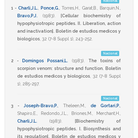
Nacional
1 -
Charli,J.L.
,
Ponce,G.
,
Torres,H.
,
Garat,B.
,
Barquin,N.
,
Bravo,P.J.
(1983)
.
[Cellular biochemistry of
hypophysiotropic peptides. II. Liberation, action
and inactivation].
Boletin de estudios medicos y
biologicos
,
32
(7-8 Suppl 1),
243-252
.
Nacional
2 -
Domingos Possani,L.
(1983)
.
The toxins of
scorpion venom: structure and function.
Boletin
de estudios medicos y biologicos
,
32
(7-8 Suppl
1),
285-297
.
Nacional
3 -
Joseph-Bravo,P.
,
Theleen,M.
,
de Gortari,P.
,
Shapiro,E.
,
Redondo,J.L.
,
Briones,M.
,
Merchant,H.
,
Charli,J.L.
(1983)
.
[Biochemistry of
hypophysiotropic peptides. I. Biosynthesis and
its regulation].
Boletin de estudios medicos y