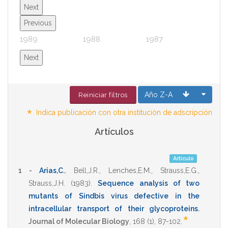
Next
Previous
1989
1988
1987
1986
Next
Año Z-A
Reiniciar filtros
*
Indica publicación con otra institución de adscripción
Artículos
Artículo
1 -
Arias,C.
,
Bell,J.R.
,
Lenches,E.M.
,
Strauss,E.G.
,
Strauss,J.H.
(1983)
.
Sequence analysis of two
mutants of Sindbis virus defective in the
intracellular transport of their glycoproteins
.
*
Journal of Molecular Biology
,
168
(1),
87-102
.