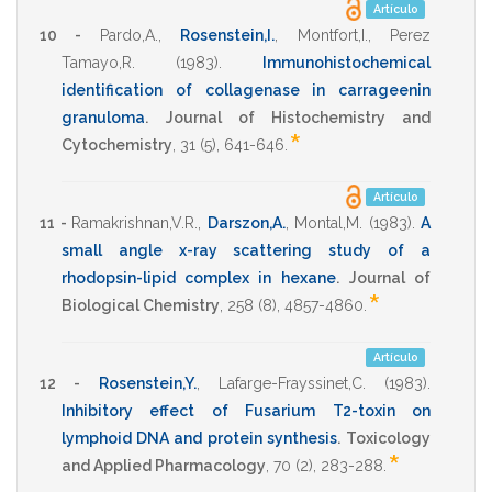
Artículo
10 -
Pardo,A.
,
Rosenstein,I.
,
Montfort,I.
,
Perez
Tamayo,R.
(1983)
.
Immunohistochemical
identification of collagenase in carrageenin
granuloma
.
Journal of Histochemistry and
*
Cytochemistry
,
31
(5),
641-646
.
Artículo
11 -
Ramakrishnan,V.R.
,
Darszon,A.
,
Montal,M.
(1983)
.
A
small angle x-ray scattering study of a
rhodopsin-lipid complex in hexane
.
Journal of
*
Biological Chemistry
,
258
(8),
4857-4860
.
Artículo
12 -
Rosenstein,Y.
,
Lafarge-Frayssinet,C.
(1983)
.
Inhibitory effect of Fusarium T2-toxin on
lymphoid DNA and protein synthesis
.
Toxicology
*
and Applied Pharmacology
,
70
(2),
283-288
.