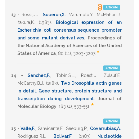
Artículo
13 -
Rossi,J.J.
,
Soberon,X.
,
Marumoto,Y.
,
McMahon,J.
,
Itakura,K.
(1983)
.
Biological expression of an
Escherichia coli consensus sequence promoter
and some mutant derivatives
.
Proceedings of
the National Academy of Sciences of the United
*
States of America
,
80
(11),
3203-3207
.
Artículo
14 -
Sanchez,F.
,
Tobin,S.L.
,
Rdest,U.
,
Zulauf,E.
,
McCarthy,B.J.
(1983)
.
Two Drosophila actin genes
in detail. Gene structure, protein structure and
transcription during development
.
Journal of
*
Molecular Biology
,
163
(4),
533-551
.
Artículo
15 -
Valle,F.
,
Sanvicente,E.
,
Seeburg,P.
,
Covarrubias,A.
,
Rodriguez,R.L.
,
Bolivar,F.
(1983)
.
Nucleotide