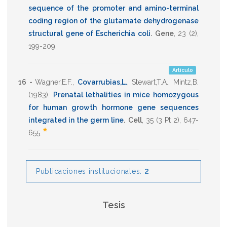
sequence of the promoter and amino-terminal
coding region of the glutamate dehydrogenase
structural gene of Escherichia coli
.
Gene
,
23
(2),
199-209
.
Artículo
16 -
Wagner,E.F.
,
Covarrubias,L.
,
Stewart,T.A.
,
Mintz,B.
(1983)
.
Prenatal lethalities in mice homozygous
for human growth hormone gene sequences
integrated in the germ line
.
Cell
,
35
(3 Pt 2),
647-
*
655
.
2
Publicaciones institucionales:
Tesis