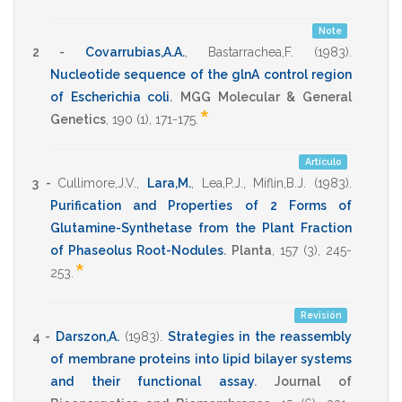
Note
2 -
Covarrubias,A.A.
,
Bastarrachea,F.
(1983)
.
Nucleotide sequence of the glnA control region
of Escherichia coli
.
MGG Molecular & General
*
Genetics
,
190
(1),
171-175
.
Artículo
3 -
Cullimore,J.V.
,
Lara,M.
,
Lea,P.J.
,
Miflin,B.J.
(1983)
.
Purification and Properties of 2 Forms of
Glutamine-Synthetase from the Plant Fraction
of Phaseolus Root-Nodules
.
Planta
,
157
(3),
245-
*
253
.
Revisión
4 -
Darszon,A.
(1983)
.
Strategies in the reassembly
of membrane proteins into lipid bilayer systems
and their functional assay
.
Journal of