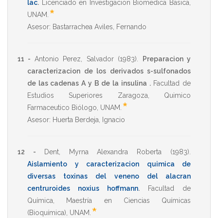
lac
.
Licenciado en Investigacion Biomedica Basica
,
*
UNAM
.
Asesor:
Bastarrachea Aviles, Fernando
11 -
Antonio Perez, Salvador
(1983)
.
Preparacion y
caracterizacion de los derivados s-sulfonados
de las cadenas A y B de la insulina .
Facultad de
Estudios Superiores Zaragoza
,
Quimico
*
Farmaceutico Biólogo
,
UNAM
.
Asesor:
Huerta Berdeja, Ignacio
12 -
Dent, Myrna Alexandra Roberta
(1983)
.
Aislamiento y caracterizacion quimica de
diversas toxinas del veneno del alacran
centruroides noxius hoffmann
.
Facultad de
Química
,
Maestría en Ciencias Químicas
*
(Bioquímica)
,
UNAM
.