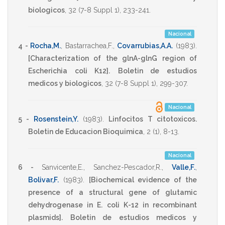
biologicos
,
32
(7-8 Suppl 1),
233-241
.
Nacional
4 -
Rocha,M.
,
Bastarrachea,F.
,
Covarrubias,A.A.
(1983)
.
[Characterization of the glnA-glnG region of
Escherichia coli K12].
Boletin de estudios
medicos y biologicos
,
32
(7-8 Suppl 1),
299-307
.
Nacional
5 -
Rosenstein,Y.
(1983)
.
Linfocitos T citotoxicos.
Boletin de Educacion Bioquimica
,
2
(1),
8-13
.
Nacional
6 -
Sanvicente,E.
,
Sanchez-Pescador,R.
,
Valle,F.
,
Bolivar,F.
(1983)
.
[Biochemical evidence of the
presence of a structural gene of glutamic
dehydrogenase in E. coli K-12 in recombinant
plasmids].
Boletin de estudios medicos y