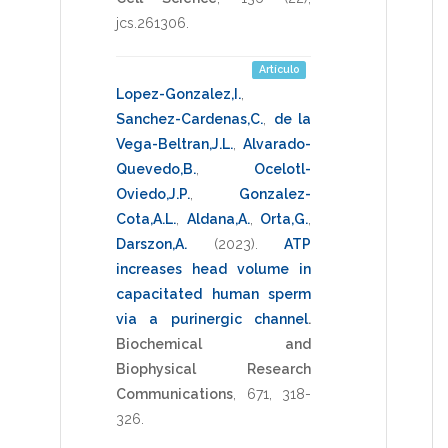
jcs.261306
.
Artículo
Lopez-Gonzalez,I.
,
Sanchez-Cardenas,C.
,
de la
Vega-Beltran,J.L.
,
Alvarado-
Quevedo,B.
,
Ocelotl-
Oviedo,J.P.
,
Gonzalez-
Cota,A.L.
,
Aldana,A.
,
Orta,G.
,
Darszon,A.
(2023)
.
ATP
increases head volume in
capacitated human sperm
via a purinergic channel
.
Biochemical and
Biophysical Research
Communications
,
671
,
318-
326
.