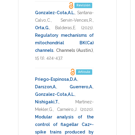
Revisión
Gonzalez-Cota,A.L.
,
Santana-
Calvo,C.
,
Servin-Vences,R.
,
Orta,G.
,
Balderas,E.
(2021)
.
Regulatory mechanisms of
mitochondrial BK(Ca)
channels
.
Channels (Austin.)
,
15
(1),
424-437
.
Artículo
Priego-Espinosa,D.A.
,
Darszon,A.
,
Guerrero,A.
,
Gonzalez-Cota,A.L.
,
Nishigaki,T.
,
Martinez-
Mekler,G.
,
Carneiro,J.
(2020)
.
Modular analysis of the
control of flagellar Ca2+-
spike trains produced by