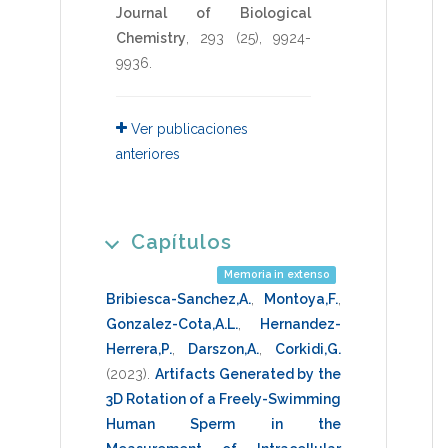
Journal of Biological
Chemistry
,
293
(25),
9924-
9936
.
Ver publicaciones
anteriores
Capítulos
Memoria in extenso
Bribiesca-Sanchez,A.
,
Montoya,F.
,
Gonzalez-Cota,A.L.
,
Hernandez-
Herrera,P.
,
Darszon,A.
,
Corkidi,G.
(2023)
.
Artifacts Generated by the
3D Rotation of a Freely-Swimming
Human Sperm in the