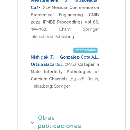
Measurement of Intracellular
Ca2+
.
XLV Mexican Conference on
Biomedical Engineering. CNIB
2022. IFMBE Proceedings, vol 86.
355-362
,
Cham: Springer
International Publishing
.
Internacional
Nishigaki,T.
,
Gonzalez-Cota,A.L.
,
Orta Salazar,G.J.
(2014)
.
CatSper in
Male Infertility.
Pathologies of
Calcium Channels.
713-728
,
Berlin,
Heidelberg: Springer
.
Otras
publicaciones