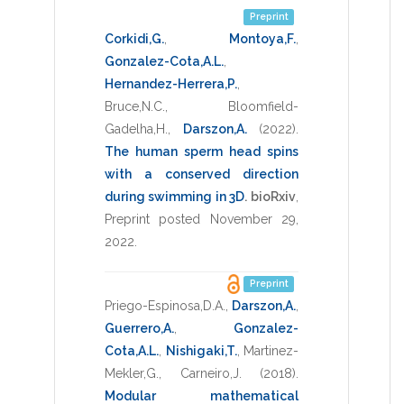
Preprint
Corkidi,G.
,
Montoya,F.
,
Gonzalez-Cota,A.L.
,
Hernandez-Herrera,P.
,
Bruce,N.C.
,
Bloomfield-
Gadelha,H.
,
Darszon,A.
(2022)
.
The human sperm head spins
with a conserved direction
during swimming in 3D
.
bioRxiv
,
Preprint posted November 29
,
2022
.
Preprint
Priego-Espinosa,D.A.
,
Darszon,A.
,
Guerrero,A.
,
Gonzalez-
Cota,A.L.
,
Nishigaki,T.
,
Martinez-
Mekler,G.
,
Carneiro,J.
(2018)
.
Modular mathematical