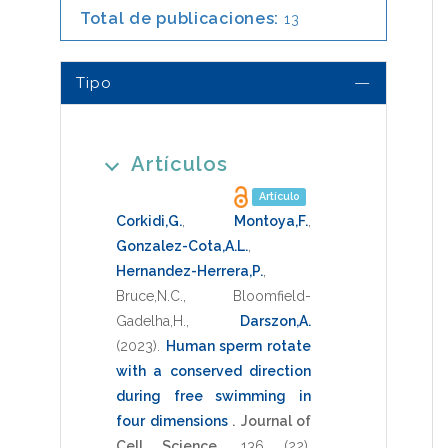
Total de publicaciones:
13
Tipo
Artículos
Artículo
Corkidi,G.
,
Montoya,F.
,
Gonzalez-Cota,A.L.
,
Hernandez-Herrera,P.
,
Bruce,N.C.
,
Bloomfield-
Gadelha,H.
,
Darszon,A.
(2023)
.
Human sperm rotate
with a conserved direction
during free swimming in
four dimensions
.
Journal of
Cell Science
,
136
(22),