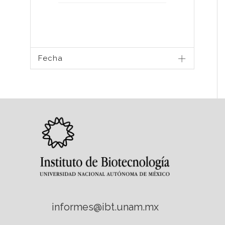
Fecha
informes@ibt.unam.mx