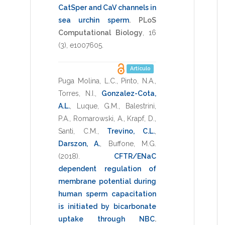
CatSper and CaV channels in
sea urchin sperm
.
PLoS
Computational Biology
,
16
(3),
e1007605
.
Artículo
Puga Molina, L.C.
,
Pinto, N.A.
,
Torres, N.I.
,
Gonzalez-Cota,
A.L.
,
Luque, G.M.
,
Balestrini,
P.A.
,
Romarowski, A.
,
Krapf, D.
,
Santi, C.M.
,
Trevino, C.L.
,
Darszon, A.
,
Buffone, M.G.
(2018)
.
CFTR/ENaC
dependent regulation of
membrane potential during
human sperm capacitation
is initiated by bicarbonate
uptake through NBC
.