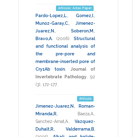
Artículo; Actas Paper
Pardo-Lopez,L.
,
Gomez,I.
,
Munoz-Garay,C.
,
Jimenez-
Juarez,N.
,
Soberon,M.
,
Bravo,A.
(2006)
.
Structural
and functional analysis of
the pre-pore and
membrane-inserted pore of
Cry1Ab toxin
.
Journal of
Invertebrate Pathology
,
92
(3),
172-177
.
Artículo
Jimenez-Juarez,N.
,
Roman-
Miranda,R.
,
Baeza,A.
,
Sanchez-Amat,A.
,
Vazquez-
Duhalt,R.
,
Valderrama,B.
(2005)
.
Alkali and halide-