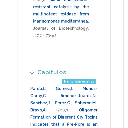
resistant catalysis by the
multipotent oxidase from
Marinomonas mediterranea
.
Journal of Biotechnology
,
117
(1),
73-82
.
Capítulos
Memoria in extenso
Pardo,L.
,
Gomez,I.
,
Munoz-
Garay,C.
,
Jimenez-Juarez,N.
,
Sanchez,J.
,
Perez,C.
,
Soberon,M.
,
Bravo,A.
(2007)
.
Oligomer
Formation of Different Cry Toxins
Indicates that a Pre-Pore is an