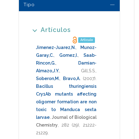
Tipo
Artículos
Artículo
Jimenez-Juarez,N.
,
Munoz-
Garay,C.
,
Gomez,I.
,
Saab-
Rincon,G.
,
Damian-
Almazo,J.Y.
,
Gill,S.S.
,
Soberon,M.
,
Bravo,A.
(2007)
.
Bacillus thuringiensis
Cry1Ab mutants affecting
oligomer formation are non
toxic to Manduca sexta
larvae
.
Journal of Biological
Chemistry
,
282
(29),
21222-
21229
.