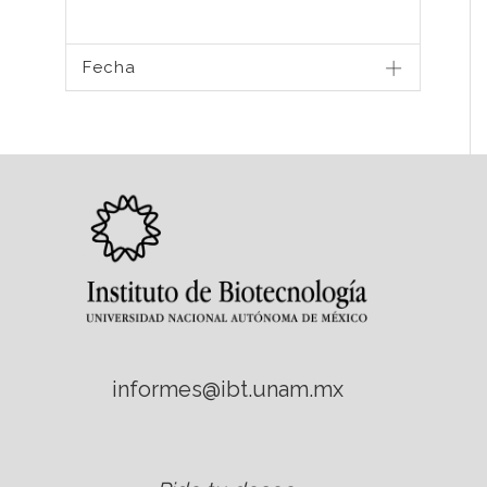
Fecha
informes@ibt.unam.mx