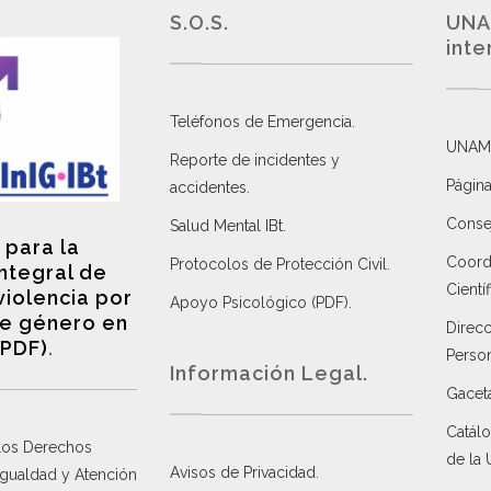
S.O.S.
UNA
inte
Teléfonos de Emergencia.
UNAM
Reporte de incidentes y
Página
accidentes
.
Consej
Salud Mental IBt
.
 para la
Coordi
Protocolos de Protección Civil
.
integral de
Científ
violencia por
Apoyo Psicológico (PDF)
.
e género en
Direc
(PDF)
.
Perso
Información Legal.
Gacet
Catálo
 los Derechos
de la
Avisos de Privacidad
.
 Igualdad y Atención