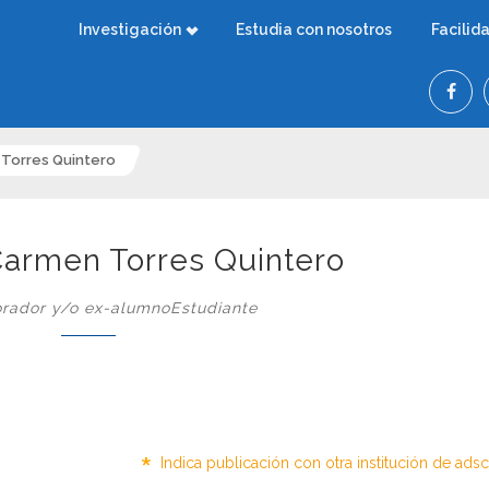
Investigación
Estudia con nosotros
Facilid
 Torres Quintero
Carmen Torres Quintero
rador y/o ex-alumnoEstudiante
*
Indica publicación con otra institución de ads