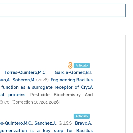
Artículo
,
Torres-Quintero,M.C.
,
Garcia-Gomez,B.I.
,
vo,A.
,
Soberon,M.
(2026)
.
Engineering Bacillus
o function as a surrogate receptor of Cry1A
dal proteins
.
Pesticide Biochemistry And
6970
,
[Correction 107201 2026]
.
Artículo
es-Quintero,M.C.
,
Sanchez,J.
,
Gill,S.S.
,
Bravo,A.
,
igomerization is a key step for Bacillus