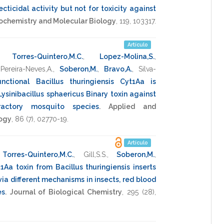
cticidal activity but not for toxicity against
iochemistry and Molecular Biology
,
119
,
103317
.
Artículo
,
Torres-Quintero,M.C.
,
Lopez-Molina,S.
,
,
Pereira-Neves,A.
,
Soberon,M.
,
Bravo,A.
,
Silva-
unctional Bacillus thuringiensis Cyt1Aa is
ysinibacillus sphaericus Binary toxin against
fractory mosquito species
.
Applied and
logy
,
86
(7),
02770-19
.
Artículo
,
Torres-Quintero,M.C.
,
Gill,S.S.
,
Soberon,M.
,
1Aa toxin from Bacillus thuringiensis inserts
ia different mechanisms in insects, red blood
es
.
Journal of Biological Chemistry
,
295
(28),