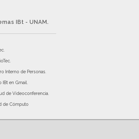
emas IBt - UNAM.
ec
.
ioTec.
ro Interno de Personas
.
 IBt en Gmail
.
tud de Videoconferencia.
d de Cómputo