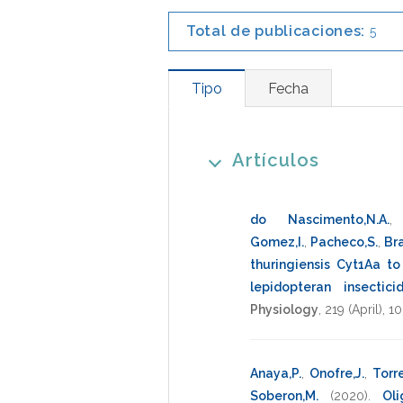
Total de publicaciones:
5
Tipo
Fecha
Artículos
do Nascimento,N.A.
Gomez,I.
,
Pacheco,S.
,
Bra
thuringiensis Cyt1Aa t
lepidopteran insectici
Physiology
,
219
(April),
10
Anaya,P.
,
Onofre,J.
,
Torr
Soberon,M.
(2020)
.
Ol