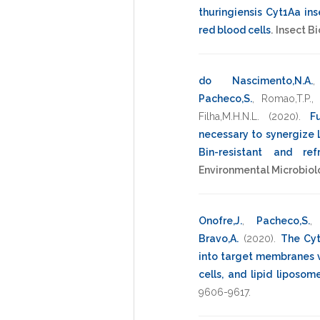
thuringiensis Cyt1Aa inse
red blood cells
.
Insect B
do Nascimento,N.A.
Pacheco,S.
,
Romao,T.P.
Filha,M.H.N.L.
(2020)
.
F
necessary to synergize L
Bin-resistant and re
Environmental Microbio
Onofre,J.
,
Pacheco,S.
Bravo,A.
(2020)
.
The Cyt
into target membranes v
cells, and lipid liposom
9606-9617
.