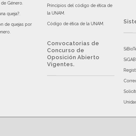
a de Género
.
Principios del código de ética de
la UNAM
.
una queja?
.
Sist
Código de ética de la UNAM
.
ón de quejas por
énero
.
Convocatorias de
SiBioT
Concurso de
Oposición Abierto
SiGAB
Vigentes
.
Regist
Correo
Solici
Unida