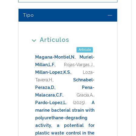
Tipo
Artículos
Artículo
Magana-Montiel,N.
,
Muriel-
Millan,L.F.
,
Rojas-Vargas,J.
,
Millan-Lopez,K.S.
,
Loza-
Tavera,H.
,
Schnabel-
Peraza,D.
,
Pena-
Malacara,C.F.
,
Gracia,A.
,
Pardo-Lopez,L.
(2025)
.
A
marine bacterial strain with
polyurethane-degrading
activity, a potential for
plastic waste control in the