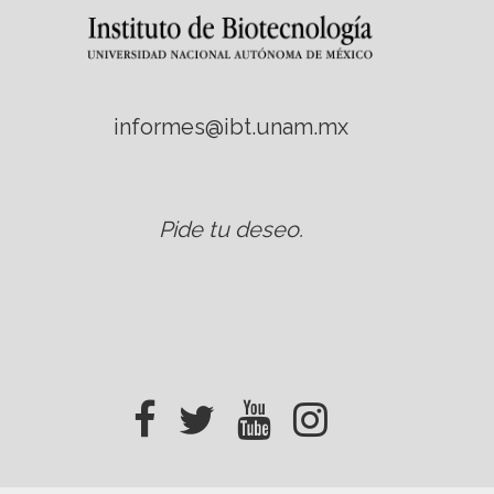
informes@ibt.unam.mx
Pide tu deseo
.