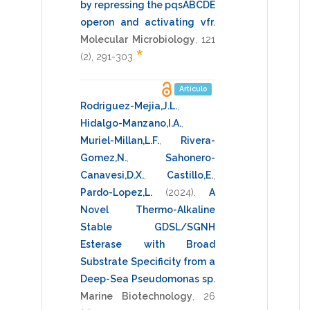
by repressing the pqsABCDE
operon and activating vfr
.
Molecular Microbiology
,
121
*
(2),
291-303
.
Artículo
Rodriguez-Mejia,J.L.
,
Hidalgo-Manzano,I.A.
,
Muriel-Millan,L.F.
,
Rivera-
Gomez,N.
,
Sahonero-
Canavesi,D.X.
,
Castillo,E.
,
Pardo-Lopez,L.
(2024)
.
A
Novel Thermo-Alkaline
Stable GDSL/SGNH
Esterase with Broad
Substrate Specificity from a
Deep-Sea Pseudomonas sp
.
Marine Biotechnology
,
26