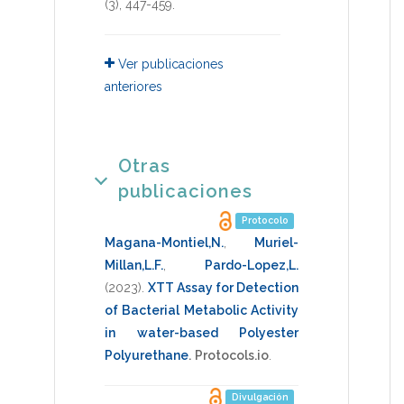
(3),
447-459
.
Ver publicaciones
anteriores
Otras
publicaciones
Protocolo
Magana-Montiel,N.
,
Muriel-
Millan,L.F.
,
Pardo-Lopez,L.
(2023)
.
XTT Assay for Detection
of Bacterial Metabolic Activity
in water-based Polyester
Polyurethane
.
Protocols.io
.
Divulgación