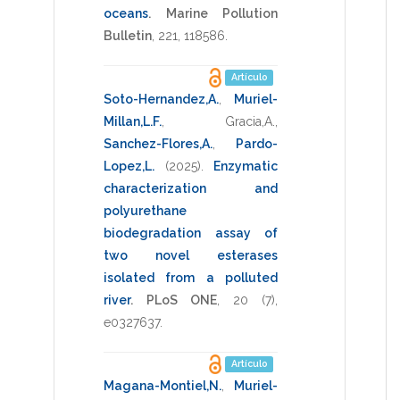
oceans
.
Marine Pollution
Bulletin
,
221
,
118586
.
Artículo
Soto-Hernandez,A.
,
Muriel-
Millan,L.F.
,
Gracia,A.
,
Sanchez-Flores,A.
,
Pardo-
Lopez,L.
(2025)
.
Enzymatic
characterization and
polyurethane
biodegradation assay of
two novel esterases
isolated from a polluted
river
.
PLoS ONE
,
20
(7),
e0327637
.
Artículo
Magana-Montiel,N.
,
Muriel-