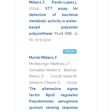
Millan,L.F.
,
Pardo-Lopez,L.
(2024)
.
XTT assay for
detection of bacterial
metabolic activity in water-
based polyester
polyurethane
.
PLoS ONE
,
19
(6),
e0303210
.
Artículo
Muriel-Millan,L.F.
,
Montelongo-Martinez,L.F.
,
Gonzalez-Valdez,A.
,
Bedoya-
Perez,L.P.
,
Cocotl-Yanez,M.
,
Soberon-Chavez,G.
(2024)
.
The alternative sigma
factor RpoS regulates
Pseudomonas aeruginosa
quorum sensing response