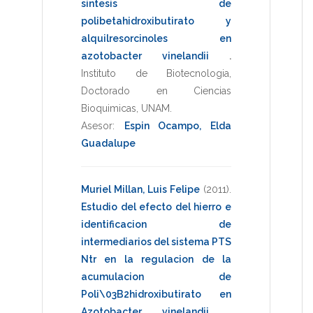
sintesis de
polibetahidroxibutirato y
alquilresorcinoles en
azotobacter vinelandii
.
Instituto de Biotecnologia
,
Doctorado en Ciencias
Bioquimicas
,
UNAM
.
Asesor:
Espin Ocampo, Elda
Guadalupe
Muriel Millan, Luis Felipe
(2011)
.
Estudio del efecto del hierro e
identificacion de
intermediarios del sistema PTS
Ntr en la regulacion de la
acumulacion de
Poli\03B2hidroxibutirato en
Azotobacter vinelandii
.