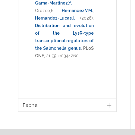
Gama-Martinez,Y.
,
Orozco,R.
,
Hernandez,V.M.
,
Hernandez-Lucas,I.
(2026)
.
Distribution and evolution
of the LysR-type
transcriptional regulators of
the Salmonella genus
.
PLoS
ONE
,
21
(3),
e0344260
.
Fecha