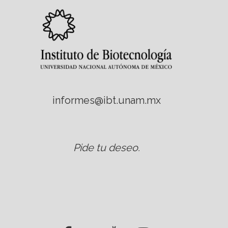
informes@ibt.unam.mx
Pide tu deseo
.