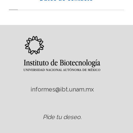
informes@ibt.unam.mx
Pide tu deseo
.