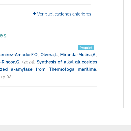
Ver publicaciones anteriores
nes
Preprint
amirez-Amador,F.O.
,
Olvera,L.
,
Miranda-Molina,A.
,
-Rincon,G.
(2024)
.
Synthesis of alkyl glucosides
ized a-amylase from Thermotoga maritima
.
uly 02
.