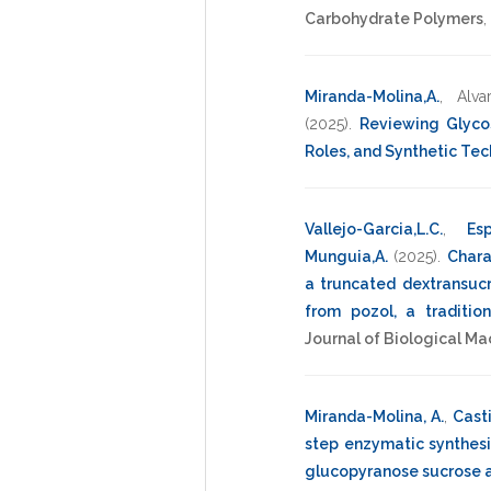
Carbohydrate Polymers
,
Miranda-Molina,A.
,
Alva
(2025)
.
Reviewing Glycos
Roles, and Synthetic Te
Vallejo-Garcia,L.C.
,
Esp
Munguia,A.
(2025)
.
Chara
a truncated dextransuc
from pozol, a traditi
Journal of Biological M
Miranda-Molina, A.
,
Casti
step enzymatic synthesi
glucopyranose sucrose 