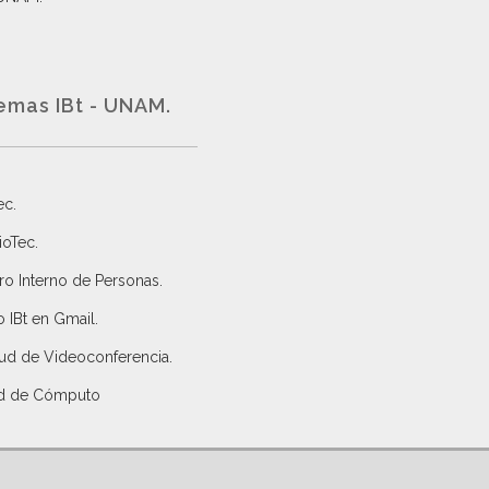
emas IBt - UNAM.
ec
.
ioTec.
ro Interno de Personas
.
 IBt en Gmail
.
tud de Videoconferencia.
d de Cómputo