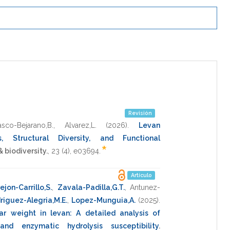
Revisión
asco-Bejarano,B.
,
Alvarez,L.
(2026)
.
Levan
s, Structural Diversity, and Functional
*
 biodiversity.
,
23
(4),
e03694
.
Artículo
ejon-Carrillo,S.
,
Zavala-Padilla,G.T.
,
Antunez-
riguez-Alegria,M.E.
,
Lopez-Munguia,A.
(2025)
.
r weight in levan: A detailed analysis of
 and enzymatic hydrolysis susceptibility
.