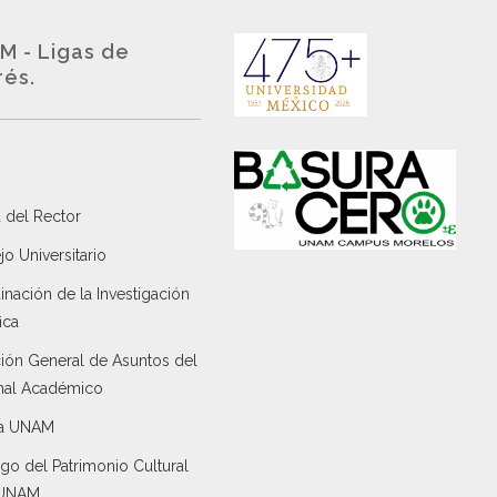
M - Ligas de
rés.
 del Rector
o Universitario
nación de la Investigación
ica
ción General de Asuntos del
nal Académico
a UNAM
go del Patrimonio Cultural
 UNAM.