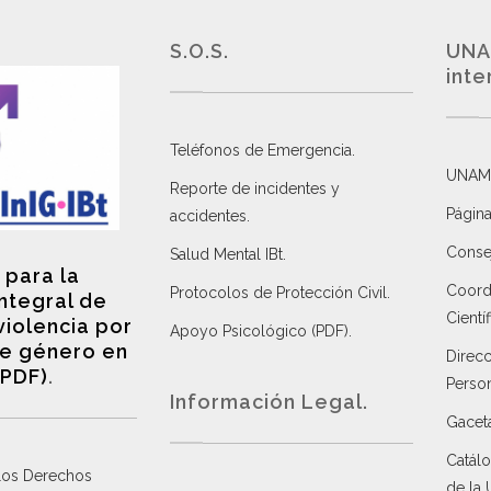
S.O.S.
UNA
inte
Teléfonos de Emergencia.
UNAM
Reporte de incidentes y
Página
accidentes
.
Consej
Salud Mental IBt
.
 para la
Coordi
Protocolos de Protección Civil
.
integral de
Científ
violencia por
Apoyo Psicológico (PDF)
.
e género en
Direc
(PDF)
.
Perso
Información Legal.
Gacet
Catálo
 los Derechos
de la