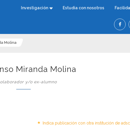
Investigación
Estudia con nosotros
Facilid
da Molina
onso Miranda Molina
olaborador y/o ex-alumno
*
Indica publicación con otra institución de ads