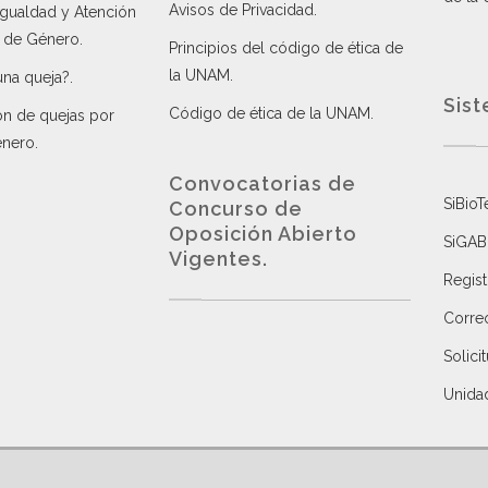
Avisos de Privacidad
.
 Igualdad y Atención
a de Género
.
Principios del código de ética de
la UNAM
.
una queja?
.
Sist
Código de ética de la UNAM
.
ón de quejas por
énero
.
Convocatorias de
SiBioT
Concurso de
Oposición Abierto
SiGAB
Vigentes
.
Regist
Correo
Solici
Unida