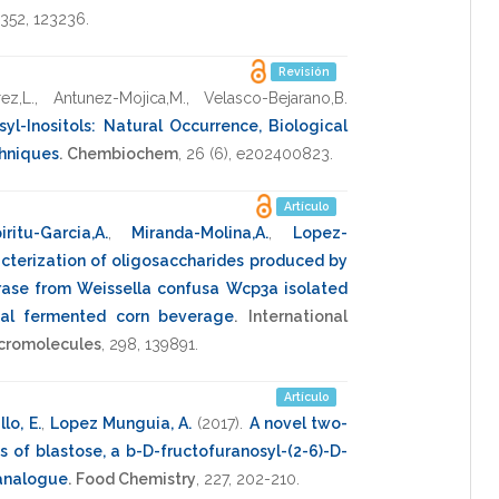
352
,
123236
.
Revisión
rez,L.
,
Antunez-Mojica,M.
,
Velasco-Bejarano,B.
yl-Inositols: Natural Occurrence, Biological
chniques
.
Chembiochem
,
26
(6),
e202400823
.
Artículo
iritu-Garcia,A.
,
Miranda-Molina,A.
,
Lopez-
cterization of oligosaccharides produced by
rase from Weissella confusa Wcp3a isolated
onal fermented corn beverage
.
International
acromolecules
,
298
,
139891
.
Artículo
llo, E.
,
Lopez Munguia, A.
(2017)
.
A novel two-
s of blastose, a b-D-fructofuranosyl-(2-6)-D-
analogue
.
Food Chemistry
,
227
,
202-210
.