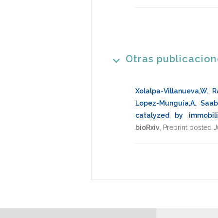
Otras publicacio
Xolalpa-Villanueva,W.
,
R
Lopez-Munguia,A.
,
Saab
catalyzed by immobil
bioRxiv
,
Preprint posted J