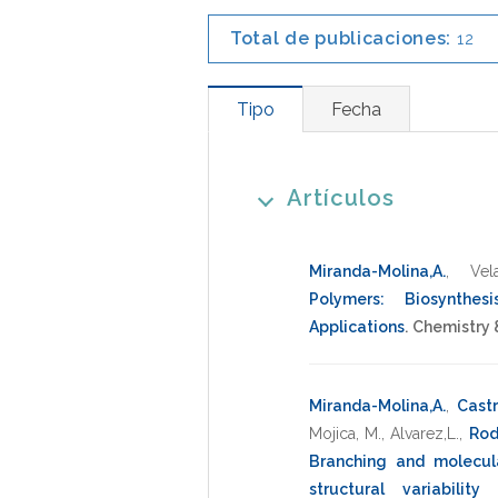
Total de publicaciones:
12
Tipo
Fecha
Artículos
Miranda-Molina,A.
,
Vel
Polymers: Biosynthesi
Applications
.
Chemistry &
Miranda-Molina,A.
,
Castr
Mojica, M.
,
Alvarez,L.
,
Rod
Branching and molecula
structural variability