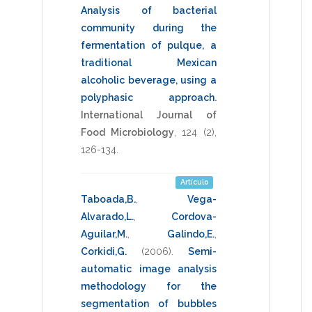
Analysis of bacterial
community during the
fermentation of pulque, a
traditional Mexican
alcoholic beverage, using a
polyphasic approach
.
International Journal of
Food Microbiology
,
124
(2),
126-134
.
Artículo
Taboada,B.
,
Vega-
Alvarado,L.
,
Cordova-
Aguilar,M.
,
Galindo,E.
,
Corkidi,G.
(2006)
.
Semi-
automatic image analysis
methodology for the
segmentation of bubbles