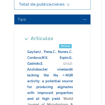
Total de publicaciones:
11
Tipo
Artículos
Artículo
Gaytan,I.
,
Pena,C.
,
Nunez,C.
,
Cordova,M.S.
,
Espin,G.
,
Galindo,E.
(2012)
.
Azotobacter vinelandii
lacking the Na +-NQR
activity: a potential source
for producing alginates
with improved properties
and at high yield
.
World
Journal of Microbiology &