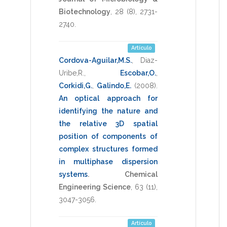
Biotechnology
,
28
(8),
2731-
2740
.
Artículo
Cordova-Aguilar,M.S.
,
Diaz-
Uribe,R.
,
Escobar,O.
,
Corkidi,G.
,
Galindo,E.
(2008)
.
An optical approach for
identifying the nature and
the relative 3D spatial
position of components of
complex structures formed
in multiphase dispersion
systems
.
Chemical
Engineering Science
,
63
(11),
3047-3056
.
Artículo