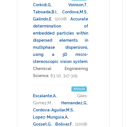
Corkidi,G.
,
Voinson,T.
,
Taboada,B.I.
,
Cordova,M.S.
,
Galindo,E.
(2008)
.
Accurate
determination of
embedded particles within
dispersed elements in
multiphase dispersions,
using a 3D micro-
stereoscopic vision system
.
Chemical Engineering
Science
,
63
(2),
317-329
.
Artículo
Escalante,A.
,
Giles-
Gomez,M.
,
Hernandez,G.
,
Cordova-Aguilar,M.S.
,
Lopez-Munguia,A.
,
Gosset,G.
,
Bolivar,F.
(2008)
.