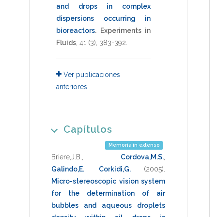
and drops in complex
dispersions occurring in
bioreactors
.
Experiments in
Fluids
,
41
(3),
383-392
.
Ver publicaciones
anteriores
Capítulos
Memoria in extenso
Briere,J.B.
,
Cordova,M.S.
,
Galindo,E.
,
Corkidi,G.
(2005)
.
Micro-stereoscopic vision system
for the determination of air
bubbles and aqueous droplets