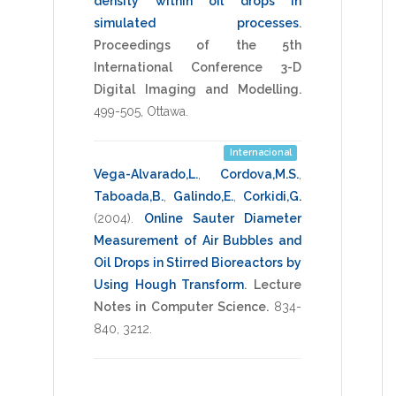
density within oil drops in
simulated processes
.
Proceedings of the 5th
International Conference 3-D
Digital Imaging and Modelling.
499-505
,
Ottawa
.
Internacional
Vega-Alvarado,L.
,
Cordova,M.S.
,
Taboada,B.
,
Galindo,E.
,
Corkidi,G.
(2004)
.
Online Sauter Diameter
Measurement of Air Bubbles and
Oil Drops in Stirred Bioreactors by
Using Hough Transform
.
Lecture
Notes in Computer Science.
834-
840
,
3212
.