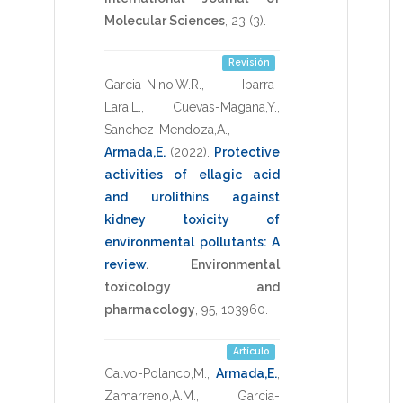
Molecular Sciences
,
23
(3).
Revisión
Garcia-Nino,W.R.
,
Ibarra-
Lara,L.
,
Cuevas-Magana,Y.
,
Sanchez-Mendoza,A.
,
Armada,E.
(2022)
.
Protective
activities of ellagic acid
and urolithins against
kidney toxicity of
environmental pollutants: A
review
.
Environmental
toxicology and
pharmacology
,
95
,
103960
.
Artículo
Calvo-Polanco,M.
,
Armada,E.
,
Zamarreno,A.M.
,
Garcia-