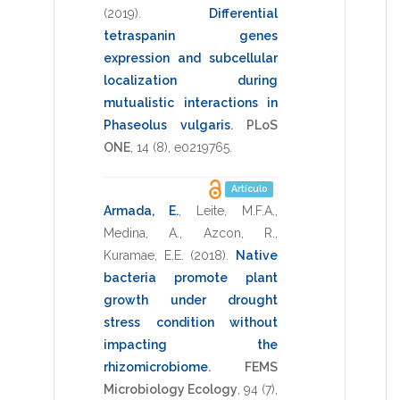
(2019)
.
Differential
tetraspanin genes
expression and subcellular
localization during
mutualistic interactions in
Phaseolus vulgaris
.
PLoS
ONE
,
14
(8),
e0219765
.
Artículo
Armada, E.
,
Leite, M.F.A.
,
Medina, A.
,
Azcon, R.
,
Kuramae, E.E.
(2018)
.
Native
bacteria promote plant
growth under drought
stress condition without
impacting the
rhizomicrobiome
.
FEMS
Microbiology Ecology
,
94
(7),