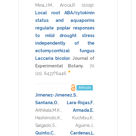
Mina,J.M.
,
Aroca,R.
(2019)
.
Local root ABA/cytokinin
status and aquaporins
regulate poplar responses
to mild drought stress
independently of the
ectomycorrhizal fungus
Laccaria bicolor
.
Journal of
Experimental Botany
,
70
*
(21),
6437?6446
.
Artículo
Jimenez-Jimenez,S.
,
Santana,O.
,
Lara-Rojas,F.
,
Arthikala,M.K.
,
Armada,E.
,
Hashimoto,K.
,
Kuchitsu,K.
,
Salgado,S.
,
Aguirre,J.
,
Quinto,C.
,
Cardenas,L.