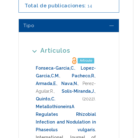
Total de publicaciones:
14
Tipo
Artículos
Artículo
Fonseca-Garcia,C.
,
Lopez-
Garcia,C.M.
,
Pacheco,R.
,
Armada,E.
,
Nava,N.
,
Perez-
Aguilar,R.
,
Solis-Miranda,J.
,
Quinto,C.
(2022)
.
Metallothionein1A
Regulates Rhizobial
Infection and Nodulation in
Phaseolus vulgaris
.
International Journal of