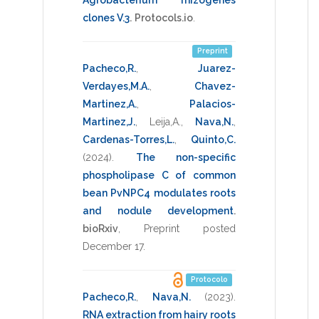
clones V.3
.
Protocols.io
.
Preprint
Pacheco,R.
,
Juarez-
Verdayes,M.A.
,
Chavez-
Martinez,A.
,
Palacios-
Martinez,J.
,
Leija,A.
,
Nava,N.
,
Cardenas-Torres,L.
,
Quinto,C.
(2024)
.
The non-specific
phospholipase C of common
bean PvNPC4 modulates roots
and nodule development
.
bioRxiv
,
Preprint posted
December 17
.
Protocolo
Pacheco,R.
,
Nava,N.
(2023)
.
RNA extraction from hairy roots