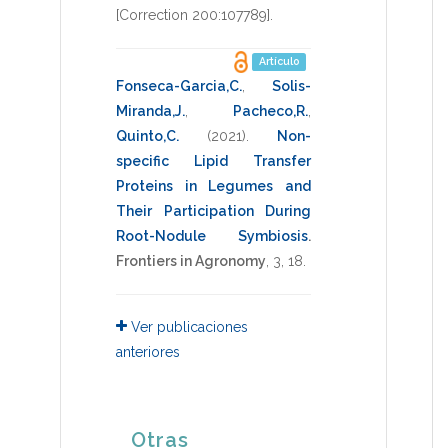
[Correction 200:107789]
.
Artículo
Fonseca-Garcia,C.
,
Solis-
Miranda,J.
,
Pacheco,R.
,
Quinto,C.
(2021)
.
Non-
specific Lipid Transfer
Proteins in Legumes and
Their Participation During
Root-Nodule Symbiosis
.
Frontiers in Agronomy
,
3
,
18
.
Ver publicaciones
anteriores
Otras