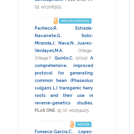
(5),
e0306505
.
Artículo protocolo
Pacheco,R.
,
Estrada-
Navarrete,G.
,
Solis-
Miranda,J.
,
Nava,N.
,
Juarez-
Verdayes,M.A.
,
Ortega-
Ortega.Y.
,
Quinto,C.
(2024)
.
A
comprehensive, improved
protocol for generating
common bean (Phaseolus
vulgaris L.) transgenic hairy
roots and their use in
reverse-genetics studies
.
PLoS ONE
,
19
(2),
e0294425
.
Artículo
Fonseca-Garcia,C.
,
Lopez-