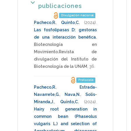
publicaciones
Divulgación nacional
Pacheco,R.
,
Quinto,C.
(2024)
.
Las fosfolipasas D: gestoras
de una interacción benéfica
.
Biotecnología en
Movimiento.Revista de
divulgación del Instituto de
Biotecnología de la UNAM
,
36
.
Protocolo
Pacheco,R.
,
Estrada-
Navarrete,G.
,
Nava,N.
,
Solis-
Miranda,J.
,
Quinto,C.
(2024)
.
Hairy root generation in
common bean (Phaseolus
vulgaris L.) and selection of
Agrobacterium rhizogenes