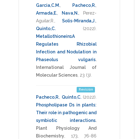
Garcia,C.M.
,
Pacheco,R.
,
Armada,E.
,
Nava,N.
,
Perez-
Aguilar,R.
,
Solis-Miranda,J.
,
Quinto,C.
(2022)
.
Metallothionein1A
Regulates Rhizobial
Infection and Nodulation in
Phaseolus vulgaris
.
International Journal of
Molecular Sciences
,
23
(3).
Revisión
Pacheco,R.
,
Quinto,C.
(2022)
.
Phospholipase Ds in plants:
Their role in pathogenic and
symbiotic interactions
.
Plant Physiology And
Biochemistry
,
173
,
76-86