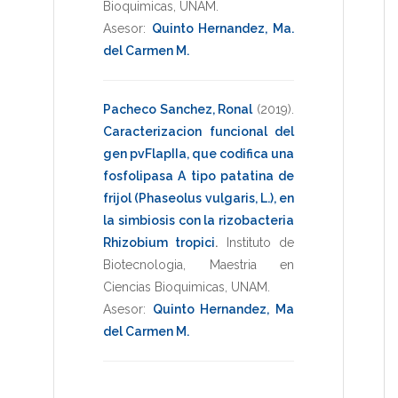
Bioquimicas
,
UNAM
.
Asesor:
Quinto Hernandez, Ma.
del Carmen M.
Pacheco Sanchez, Ronal
(2019)
.
Caracterizacion funcional del
gen pvFlapIIa, que codifica una
fosfolipasa A tipo patatina de
frijol (Phaseolus vulgaris, L.), en
la simbiosis con la rizobacteria
Rhizobium tropici
.
Instituto de
Biotecnologia
,
Maestria en
Ciencias Bioquimicas
,
UNAM
.
Asesor:
Quinto Hernandez, Ma
del Carmen M.