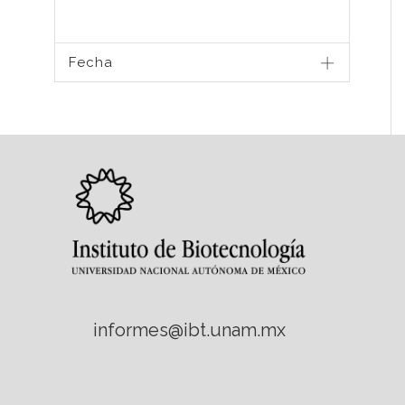
Fecha
informes@ibt.unam.mx