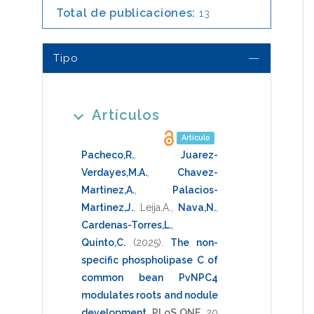
Total de publicaciones:
13
Tipo
Artículos
Artículo
Pacheco,R.
,
Juarez-
Verdayes,M.A.
,
Chavez-
Martinez,A.
,
Palacios-
Martinez,J.
,
Leija,A.
,
Nava,N.
,
Cardenas-Torres,L.
,
Quinto,C.
(2025)
.
The non-
specific phospholipase C of
common bean PvNPC4
modulates roots and nodule
development
.
PLoS ONE
,
20