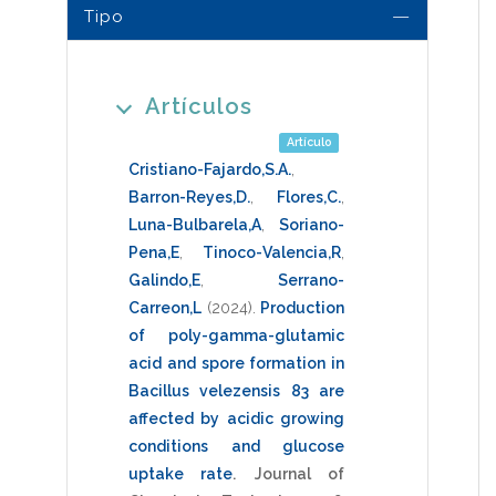
Tipo
Artículos
Artículo
Cristiano-Fajardo,S.A.
,
Barron-Reyes,D.
,
Flores,C.
,
Luna-Bulbarela,A
,
Soriano-
Pena,E
,
Tinoco-Valencia,R
,
Galindo,E
,
Serrano-
Carreon,L
(2024)
.
Production
of poly-gamma-glutamic
acid and spore formation in
Bacillus velezensis 83 are
affected by acidic growing
conditions and glucose
uptake rate
.
Journal of