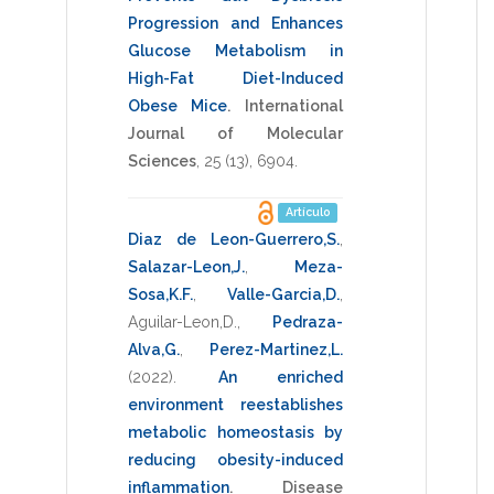
Progression and Enhances
Glucose Metabolism in
High-Fat Diet-Induced
Obese Mice
.
International
Journal of Molecular
Sciences
,
25
(13),
6904
.
Artículo
Diaz de Leon-Guerrero,S.
,
Salazar-Leon,J.
,
Meza-
Sosa,K.F.
,
Valle-Garcia,D.
,
Aguilar-Leon,D.
,
Pedraza-
Alva,G.
,
Perez-Martinez,L.
(2022)
.
An enriched
environment reestablishes
metabolic homeostasis by
reducing obesity-induced
inflammation
.
Disease