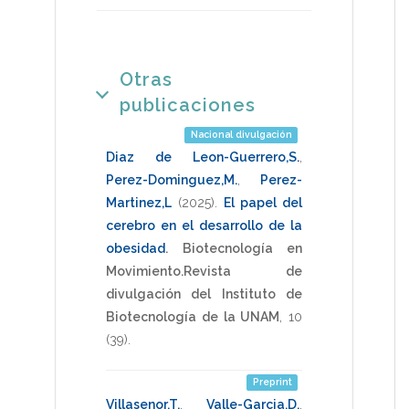
Otras
publicaciones
Nacional divulgación
Diaz de Leon-Guerrero,S.
,
Perez-Dominguez,M.
,
Perez-
Martinez,L
(2025)
.
El papel del
cerebro en el desarrollo de la
obesidad
.
Biotecnología en
Movimiento.Revista de
divulgación del Instituto de
Biotecnología de la UNAM
,
10
(39).
Preprint
Villasenor,T.
,
Valle-Garcia,D.
,