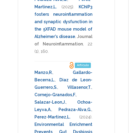
Martinez,L.
(2025)
.
KChIP3
fosters neuroinflammation
and synaptic dysfunction in
the 5XFAD mouse model of
Alzheimer's disease
.
Journal
of Neuroinflammation
,
22
(1),
160
.
Artículo
Manzo,R.
,
Gallardo-
Becerra,L.
,
Diaz de Leon-
Guerrero,S.
,
Villasenor,T.
,
Cornejo-Granados,F.
,
Salazar-Leon,J.
,
Ochoa-
Leyva,A.
,
Pedraza-Alva,G.
,
Perez-Martinez,L.
(2024)
.
Environmental Enrichment
Prevents Gut Dysbiosis