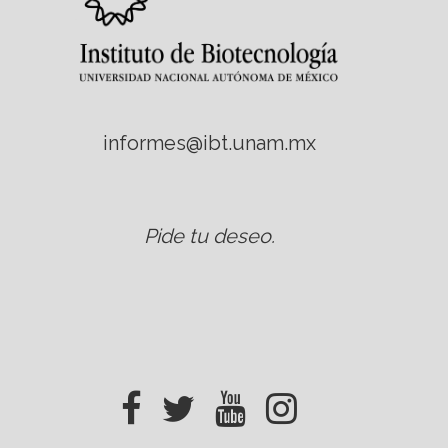
informes@ibt.unam.mx
Pide tu deseo
.