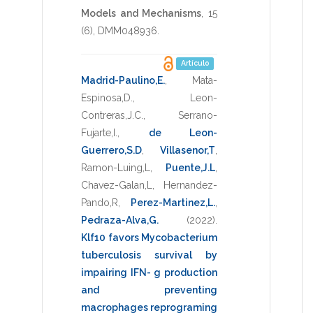
Models and Mechanisms
,
15
(6),
DMM048936
.
Artículo
Madrid-Paulino,E.
,
Mata-
Espinosa,D.
,
Leon-
Contreras,J.C.
,
Serrano-
Fujarte,I.
,
de Leon-
Guerrero,S.D
,
Villasenor,T
,
Ramon-Luing,L
,
Puente,J.L
,
Chavez-Galan,L
,
Hernandez-
Pando,R
,
Perez-Martinez,L.
,
Pedraza-Alva,G.
(2022)
.
Klf10 favors Mycobacterium
tuberculosis survival by
impairing IFN- g production
and preventing
macrophages reprograming