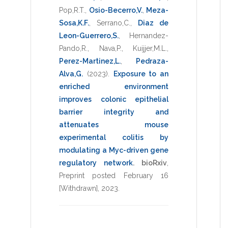
Pop,R.T.
,
Osio-Becerro,V.
,
Meza-
Sosa,K.F.
,
Serrano,C.
,
Diaz de
Leon-Guerrero,S.
,
Hernandez-
Pando,R.
,
Nava,P.
,
Kuijjer,M.L.
,
Perez-Martinez,L.
,
Pedraza-
Alva,G.
(2023)
.
Exposure to an
enriched environment
improves colonic epithelial
barrier integrity and
attenuates mouse
experimental colitis by
modulating a Myc-driven gene
regulatory network
.
bioRxiv
,
Preprint posted February 16
[Withdrawn]
,
2023
.