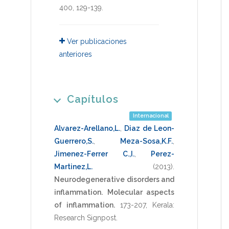
400
,
129-139
.
Ver publicaciones
anteriores
Capítulos
Internacional
Alvarez-Arellano,L.
,
Diaz de Leon-
Guerrero,S.
,
Meza-Sosa,K.F.
,
Jimenez-Ferrer C.,I.
,
Perez-
Martinez,L.
(2013)
.
Neurodegenerative disorders and
inflammation.
Molecular aspects
of inflammation.
173-207
,
Kerala:
Research Signpost
.