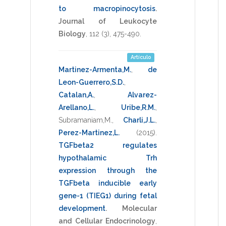
to macropinocytosis
.
Journal of Leukocyte
Biology
,
112
(3),
475-490
.
Artículo
Martinez-Armenta,M.
,
de
Leon-Guerrero,S.D.
,
Catalan,A.
,
Alvarez-
Arellano,L.
,
Uribe,R.M.
,
Subramaniam,M.
,
Charli,J.L.
,
Perez-Martinez,L.
(2015)
.
TGFbeta2 regulates
hypothalamic Trh
expression through the
TGFbeta inducible early
gene-1 (TIEG1) during fetal
development
.
Molecular
and Cellular Endocrinology
,