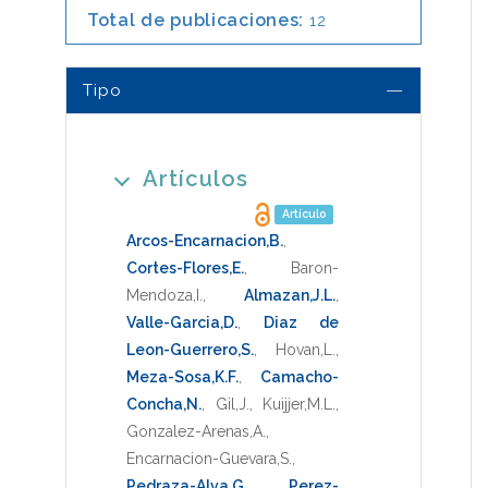
Total de publicaciones:
12
Tipo
Artículos
Artículo
Arcos-Encarnacion,B.
,
Cortes-Flores,E.
,
Baron-
Mendoza,I.
,
Almazan,J.L.
,
Valle-Garcia,D.
,
Diaz de
Leon-Guerrero,S.
,
Hovan,L.
,
Meza-Sosa,K.F.
,
Camacho-
Concha,N.
,
Gil,J.
,
Kuijjer,M.L.
,
Gonzalez-Arenas,A.
,
Encarnacion-Guevara,S.
,
Pedraza-Alva,G.
,
Perez-