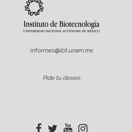
informes@ibt.unam.mx
Pide tu deseo
.