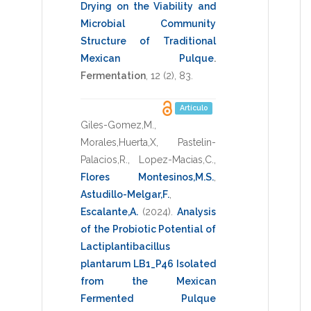
Drying on the Viability and
Microbial Community
Structure of Traditional
Mexican Pulque
.
Fermentation
,
12
(2),
83
.
Artículo
Giles-Gomez,M.
,
Morales,Huerta,X
,
Pastelin-
Palacios,R.
,
Lopez-Macias,C.
,
Flores Montesinos,M.S.
,
Astudillo-Melgar,F.
,
Escalante,A.
(2024)
.
Analysis
of the Probiotic Potential of
Lactiplantibacillus
plantarum LB1_P46 Isolated
from the Mexican
Fermented Pulque