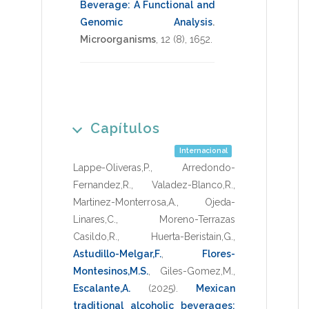
Beverage: A Functional and
Genomic Analysis
.
Microorganisms
,
12
(8),
1652
.
Capítulos
Internacional
Lappe-Oliveras,P.
,
Arredondo-
Fernandez,R.
,
Valadez-Blanco,R.
,
Martinez-Monterrosa,A.
,
Ojeda-
Linares,C.
,
Moreno-Terrazas
Casildo,R.
,
Huerta-Beristain,G.
,
Astudillo-Melgar,F.
,
Flores-
Montesinos,M.S.
,
Giles-Gomez,M.
,
Escalante,A.
(2025)
.
Mexican
traditional alcoholic beverages: