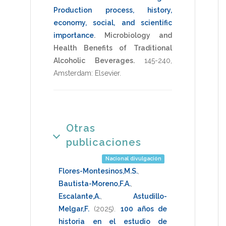
Production process, history,
economy, social, and scientific
importance
.
Microbiology and
Health Benefits of Traditional
Alcoholic Beverages.
145-240
,
Amsterdam: Elsevier
.
Otras
publicaciones
Nacional divulgación
Flores-Montesinos,M.S.
,
Bautista-Moreno,F.A.
,
Escalante,A.
,
Astudillo-
Melgar,F.
(2025)
.
100 años de
historia en el estudio de