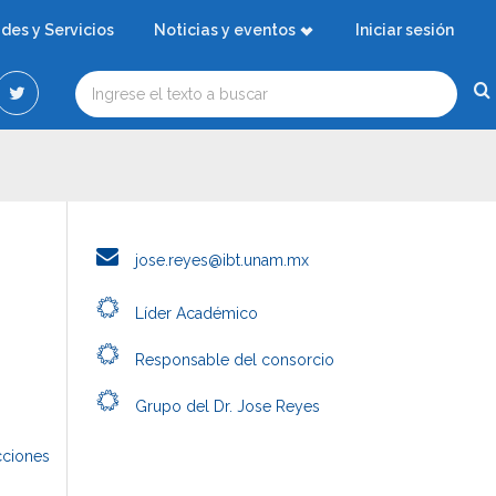
ades y Servicios
Noticias y eventos
Iniciar sesión
jose.reyes@ibt.unam.mx
Líder Académico
Responsable del consorcio
Grupo del Dr. Jose Reyes
cciones