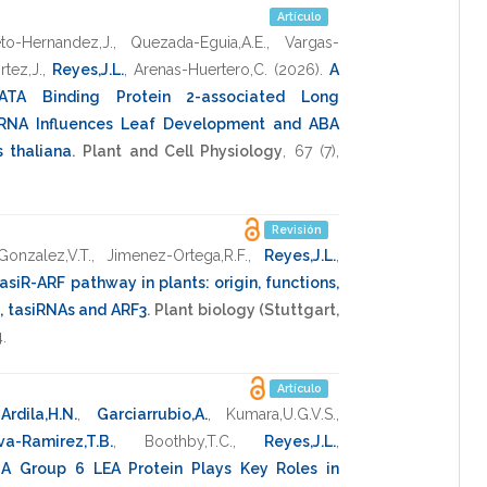
Artículo
eto-Hernandez,J.
,
Quezada-Eguia,A.E.
,
Vargas-
tez,J.
,
Reyes,J.L.
,
Arenas-Huertero,C.
(2026)
.
A
ATA Binding Protein 2-associated Long
 RNA Influences Leaf Development and ABA
 thaliana
.
Plant and Cell Physiology
,
67
(7),
Revisión
Gonzalez,V.T.
,
Jimenez-Ortega,R.F.
,
Reyes,J.L.
,
asiR-ARF pathway in plants: origin, functions,
0, tasiRNAs and ARF3
.
Plant biology (Stuttgart,
4
.
Artículo
Ardila,H.N.
,
Garciarrubio,A.
,
Kumara,U.G.V.S.
,
a-Ramirez,T.B.
,
Boothby,T.C.
,
Reyes,J.L.
,
.
A Group 6 LEA Protein Plays Key Roles in