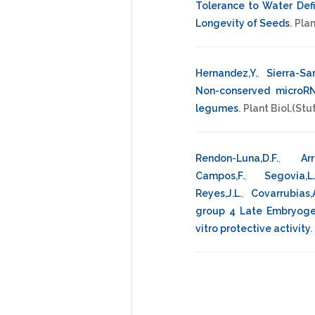
Tolerance to Water Defi
Longevity of Seeds
.
Plan
Hernandez,Y.
,
Sierra-Sar
Non-conserved microRNA
legumes
.
Plant Biol.(Stu
Rendon-Luna,D.F.
,
Ar
Campos,F.
,
Segovia,L.
Reyes,J.L.
,
Covarrubias,A
group 4 Late Embryogen
vitro protective activity
.