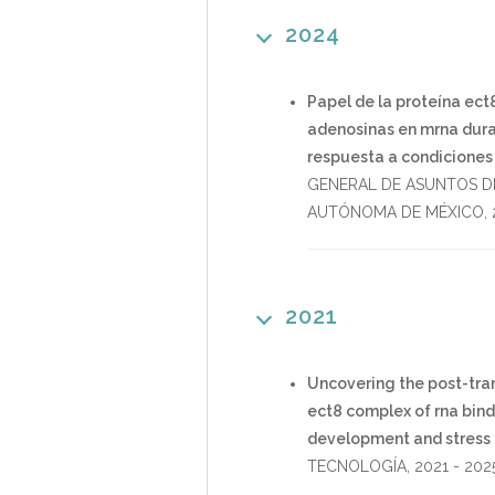
2024
Papel de la proteína ect
adenosinas en mrna duran
respuesta a condiciones 
GENERAL DE ASUNTOS D
AUTÓNOMA DE MÉXICO
,
2021
Uncovering the post-tran
ect8 complex of rna bindi
development and stress
TECNOLOGÍA
,
2021
-
202