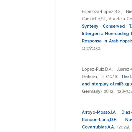
Espinoza-Lopez,B.S.
,
Ni
Camacho,S.I.
,
Aportela-Cor
Synteny Conserved T
Intergenic Non-coding
Response in Arabidopsis
1137?1150
.
Lopez-Ruiz,B.A.
,
Juarez-
Dinkova,T.D.
(2026)
.
The t
and interplay of miR-39
Germany)
,
28
(2),
328-34
Arroyo-Mosso,I.A.
,
Diaz-
Rendon-Luna,D.F.
,
Nav
Covarrubias,A.A.
(2025)