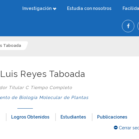
Investigación
Estudia con nosotros
Facilid
yes Taboada
é Luis Reyes Taboada
ador Titular C Tiempo Completo
nto de Biología Molecular de Plantas
Logros Obtenidos
Estudiantes
Publicaciones
Cerrar se