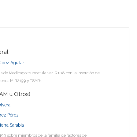
ral
údez Aguilar
as de Medicago truncatula var. R108 con la inserción del
 genes MIR2199 y TSAR1
AM u Otros)
Olvera
pez Pérez
ierra Sarabia
199 sobre miembros de la familia de factores de