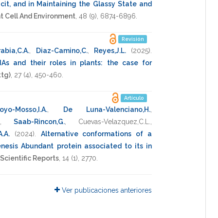
cit, and in Maintaining the Glassy State and
t Cell And Environment
,
48
(9),
6874-6896
.
Revisión
abia,C.A.
,
Diaz-Camino,C.
,
Reyes,J.L.
(2025)
.
s and their roles in plants: the case for
ttg)
,
27
(4),
450-460
.
Artículo
royo-Mosso,I.A.
,
De Luna-Valenciano,H.
,
,
Saab-Rincon,G.
,
Cuevas-Velazquez,C.L.
,
.A.
(2024)
.
Alternative conformations of a
esis Abundant protein associated to its in
Scientific Reports
,
14
(1),
2770
.
Ver publicaciones anteriores