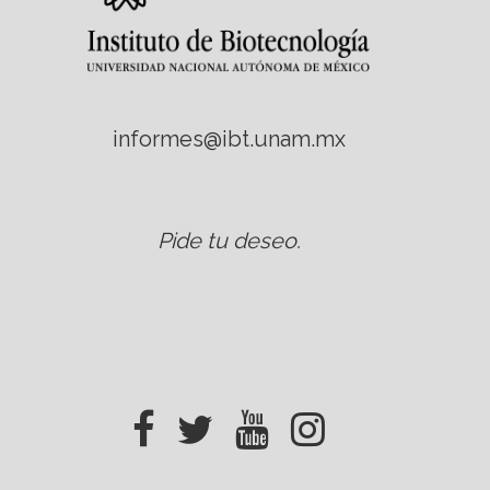
informes@ibt.unam.mx
Pide tu deseo
.