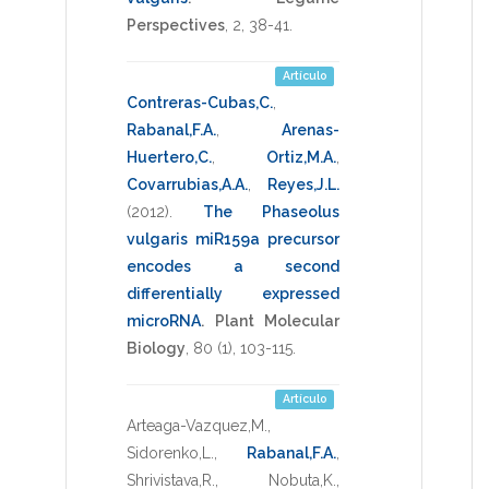
Perspectives
,
2
,
38-41
.
Artículo
Contreras-Cubas,C.
,
Rabanal,F.A.
,
Arenas-
Huertero,C.
,
Ortiz,M.A.
,
Covarrubias,A.A.
,
Reyes,J.L.
(2012)
.
The Phaseolus
vulgaris miR159a precursor
encodes a second
differentially expressed
microRNA
.
Plant Molecular
Biology
,
80
(1),
103-115
.
Artículo
Arteaga-Vazquez,M.
,
Sidorenko,L.
,
Rabanal,F.A.
,
Shrivistava,R.
,
Nobuta,K.
,