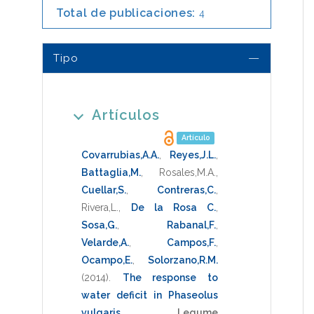
Total de publicaciones:
4
Tipo
Artículos
Artículo
Covarrubias,A.A.
,
Reyes,J.L.
,
Battaglia,M.
,
Rosales,M.A.
,
Cuellar,S.
,
Contreras,C.
,
Rivera,L.
,
De la Rosa C.
,
Sosa,G.
,
Rabanal,F.
,
Velarde,A.
,
Campos,F.
,
Ocampo,E.
,
Solorzano,R.M.
(2014)
.
The response to
water deficit in Phaseolus
vulgaris
.
Legume