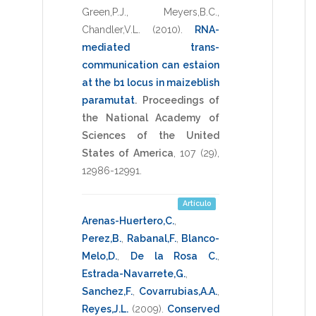
Green,P.J.
,
Meyers,B.C.
,
Chandler,V.L.
(2010)
.
RNA-
mediated trans-
communication can estaion
at the b1 locus in maizeblish
paramutat
.
Proceedings of
the National Academy of
Sciences of the United
States of America
,
107
(29),
12986-12991
.
Artículo
Arenas-Huertero,C.
,
Perez,B.
,
Rabanal,F.
,
Blanco-
Melo,D.
,
De la Rosa C.
,
Estrada-Navarrete,G.
,
Sanchez,F.
,
Covarrubias,A.A.
,
Reyes,J.L.
(2009)
.
Conserved